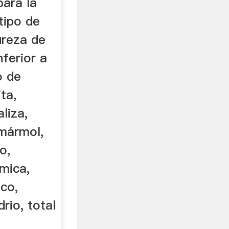
para la
tipo de
ureza de
nferior a
o de
ita,
liza,
 mármol,
o,
 mica,
nco,
drio, total