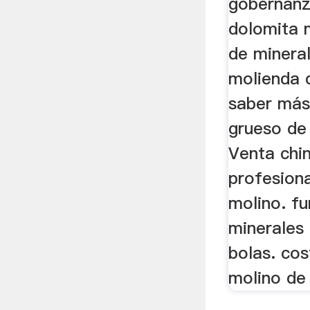
gobernanz
dolomita m
de minera
molienda d
saber más
grueso de
Venta chi
profesion
molino. fu
minerales 
bolas. cos
molino de