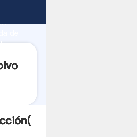
fuerte
ón
nda de
lores a
olvo
cción(