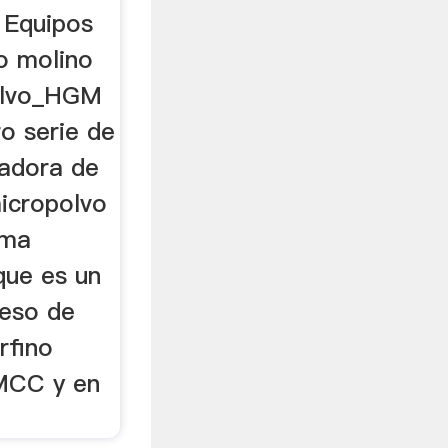
 Equipos
o molino
olvo_HGM
o serie de
ladora de
icropolvo
ama
que es un
ceso de
rfino
EMCC y en