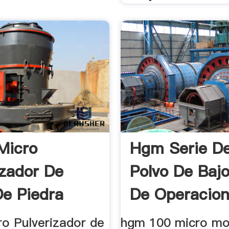
Micro
Hgm Serie De
izador De
Polvo De Baj
De Piedra
De Operacio
..
Amoladora
ro Pulverizador de
hgm 100 micro mo