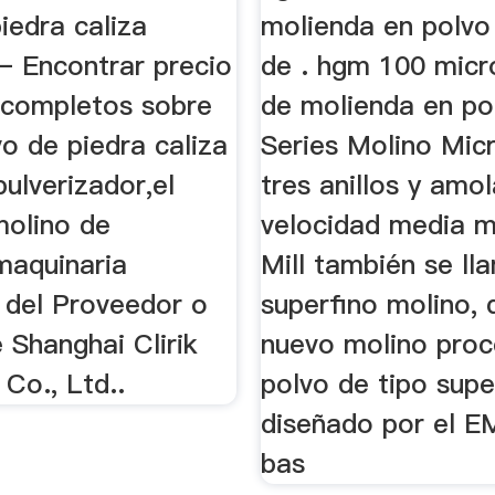
iedra caliza
molienda en polvo
 – Encontrar precio
de . hgm 100 micr
s completos sobre
de molienda en p
o de piedra caliza
Series Molino Micr
pulverizador,el
tres anillos y amo
molino de
velocidad media m
maquinaria
Mill también se ll
 del Proveedor o
superfino molino, 
 Shanghai Clirik
nuevo molino pro
Co., Ltd..
polvo de tipo supe
diseñado por el 
bas