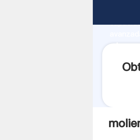
molienda
capacida
avanzada
micro po
todos lo
Obt
molie