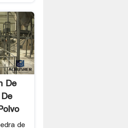
m De
 De
Polvo
iedra de