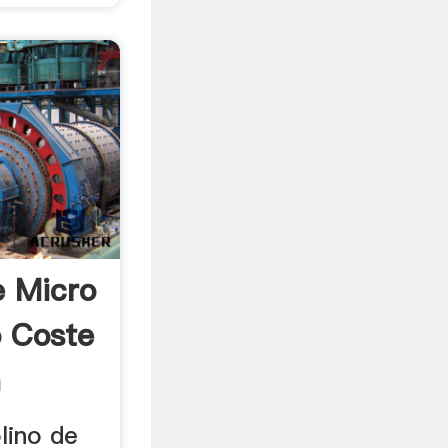
 Micro
o Coste
n
lino de