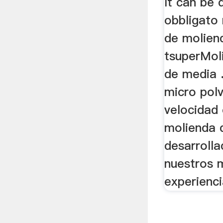
It can be 
obbligato
de molien
tsuperMol
de media .
micro pol
velocidad
molienda 
desarroll
nuestros 
experienci