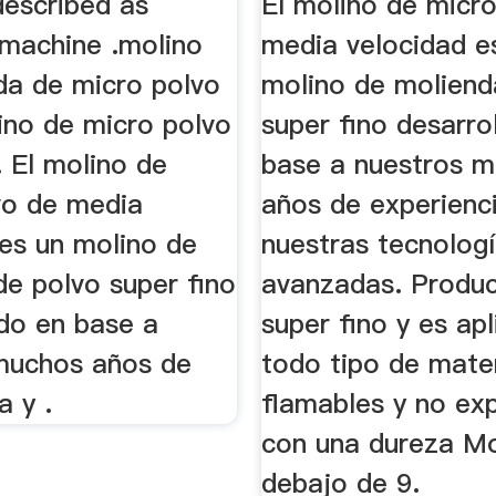
described as
El molino de micr
 machine .molino
media velocidad e
da de micro polvo
molino de moliend
ino de micro polvo
super fino desarro
 El molino de
base a nuestros 
vo de media
años de experienc
 es un molino de
nuestras tecnolog
de polvo super fino
avanzadas. Produ
ado en base a
super fino y es apl
muchos años de
todo tipo de mate
a y .
flamables y no exp
con una dureza M
debajo de 9.