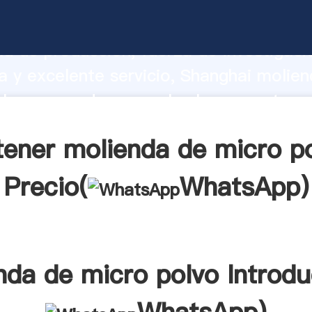
 de micro polvo fabricante Agarrando 
d de producción, fuerza de investigaci
 y excelente servicio, Shanghai molie
lvo proveedor crea el valor y aporta va
s clientes.
ener molienda de micro p
Precio(
WhatsApp
)
nda de micro polvo Introdu