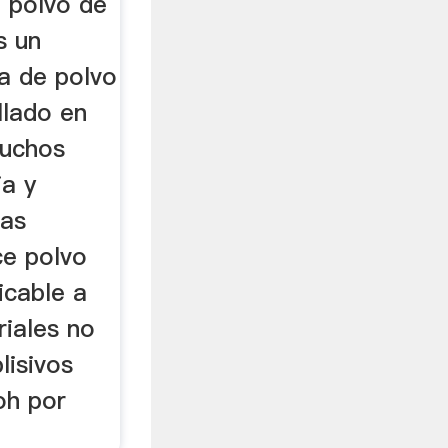
o polvo de
s un
a de polvo
llado en
muchos
ia y
ías
ce polvo
icable a
riales no
lisivos
oh por