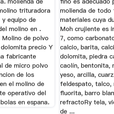
a. molienda de
fino es adecuado 
olino trituradora
molienda de todo 
l y equipo de
materiales cuya d
el molino en .
Moh crujiente es i
 Molino de polvo
7, como carbonat
 dolomita precio Y
calcio, barita, calc
na fabricante
dolomita, piedra ca
al de micro polvo
caolín, bentonita,
ncion de los
yeso, arcilla, cuarz
en el molino de
feldespato, talco,
te operativo del
fluorita, barro bla
 bolas en espana.
refractoRy tela, vi
de ...