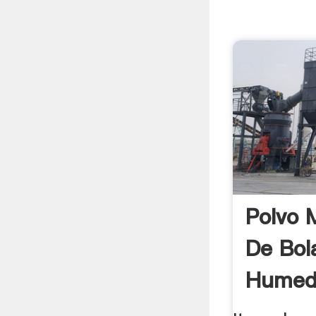
Polvo 
De Bol
Humed
En Ale