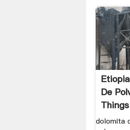
Etiopi
De Pol
Things
dolomita 