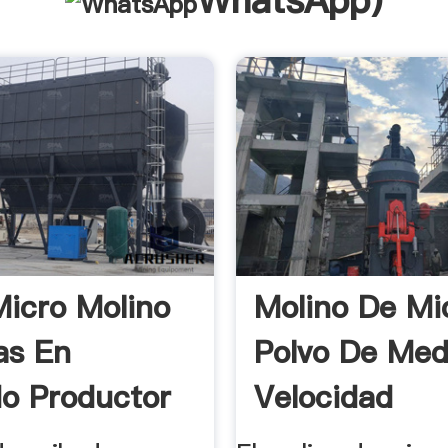
WhatsApp
)
Micro Molino
Molino De Mi
as En
Polvo De Med
o Productor
Velocidad
mania
Trituradora 