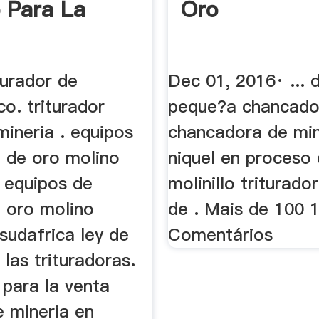
 Para La
Oro
turador de
Dec 01, 2016· ... d
co. triturador
peque?a chancado
mineria . equipos
chancadora de mi
a de oro molino
niquel en proceso
. equipos de
molinillo triturado
e oro molino
de . Mais de 100 
 sudafrica ley de
Comentários
 las trituradoras.
 para la venta
e mineria en