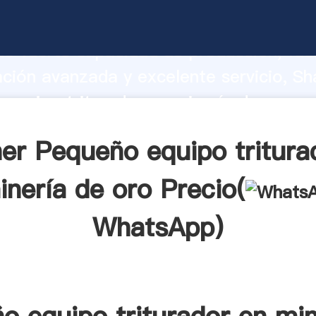
equipo triturador en minería de oro fa
o fuerte capacidad de producción, fue
ación avanzada y excelente servicio, Sh
equipo triturador en minería de oro p
valor y aporta valores a todos los client
er Pequeño equipo tritura
inería de oro Precio(
WhatsApp
)