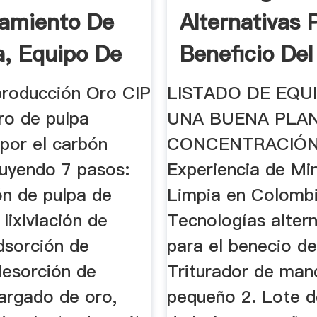
amiento De
Alternativas 
a, Equipo De
Beneficio Del 
 ...
producción Oro CIP
LISTADO DE EQU
ro de pulpa
UNA BUENA PLA
por el carbón
CONCENTRACIÓN 
luyendo 7 pasos:
Experiencia de Mi
ón de pulpa de
Limpia en Colombia
, lixiviación de
Tecnologías altern
dsorción de
para el benecio de
desorción de
Triturador de man
argado de oro,
pequeño 2. Lote d