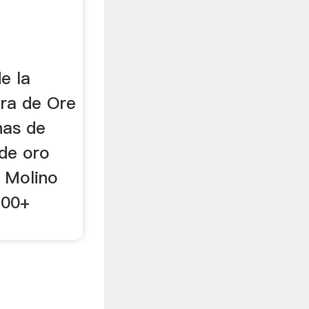
e la
ra de Ore
nas de
 de oro
r Molino
100+