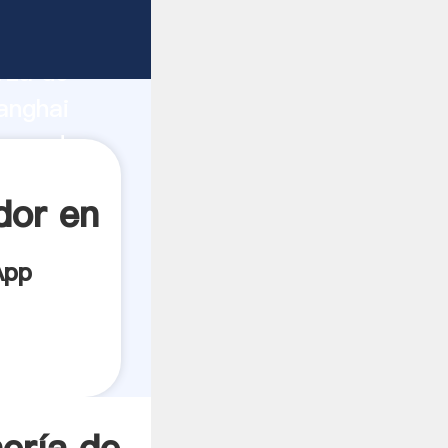
bricante
rza de
anghai
roveedor
es.
dor en