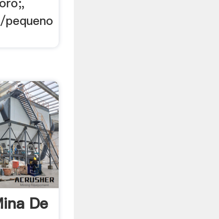
oro;,
a/pequeno
Mina De