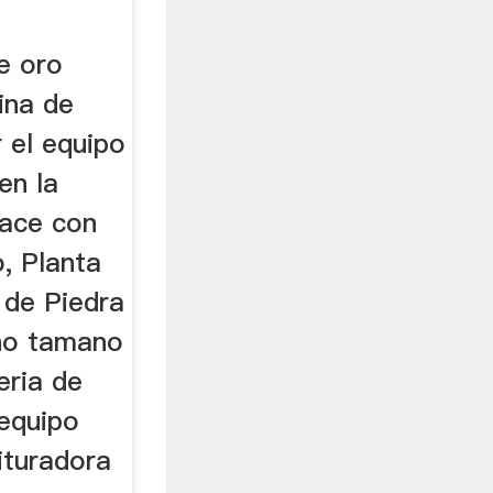
e oro
ina de
 el equipo
en la
hace con
, Planta
 de Piedra
eno tamano
eria de
 equipo
ituradora