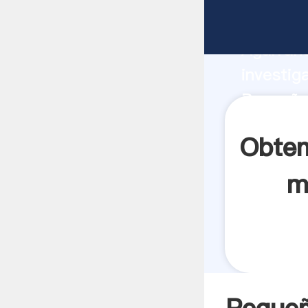
Pequeño 
Agarrand
investig
Pequeño 
crea el 
Obten
m