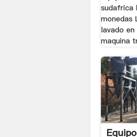
sudafrica 
monedas L
lavado en
maquina tr
Equipo