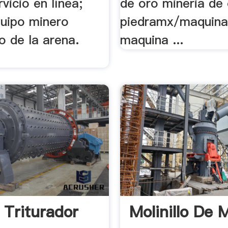
rvicio en línea;
de oro mineria de 
quipo minero
piedramx/maquin
o de la arena.
maquina ...
 Triturador
Molinillo De 