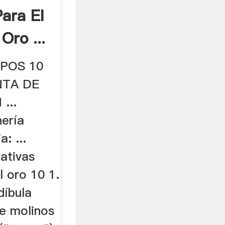
Para El
Oro ...
IPOS 10
NTA DE
...
nería
: ...
ativas
l oro 10 1.
díbula
e molinos