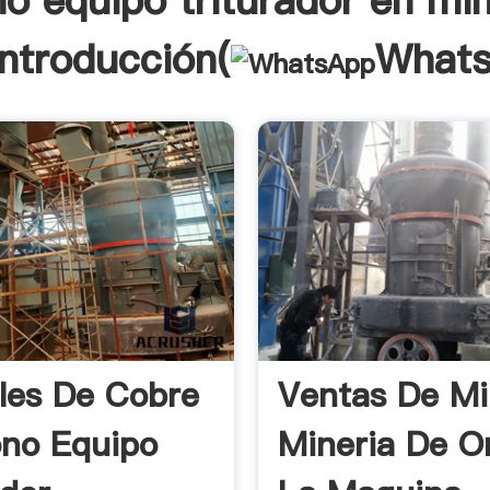
o equipo triturador en min
Introducción(
What
les De Cobre
Ventas De Mi
no Equipo
Mineria De O