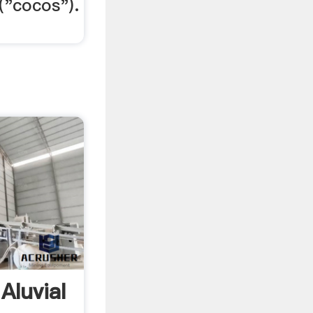
("cocos").
Aluvial