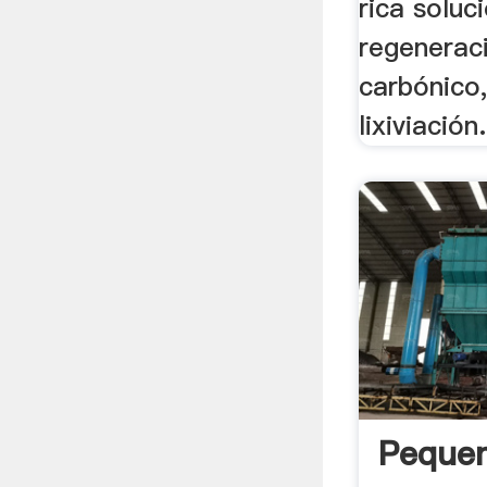
rica soluc
regenerac
carbónico,
lixiviación.
Pequen