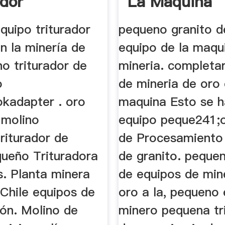
ador
La Maquina
quipo triturador
pequeno granito d
en la minería de
equipo de la maqu
no triturador de
mineria. completar
o
de mineria de oro 
kadapter . oro
maquina Esto se 
 molino
equipo peque241;o
triturador de
de Procesamiento
queño Trituradora
de granito. pequ
s. Planta minera
de equipos de min
 Chile equipos de
oro a la, pequeno
ión. Molino de
minero pequena tr