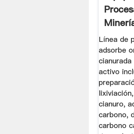
Proces
Minerí
Minería
Línea de 
adsorbe o
cianurada 
activo inc
preparaci
lixiviación
cianuro, a
carbono, 
carbono c