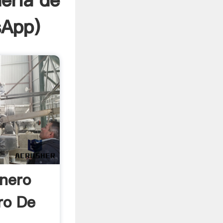
ería de
sApp
)
nero
ro De