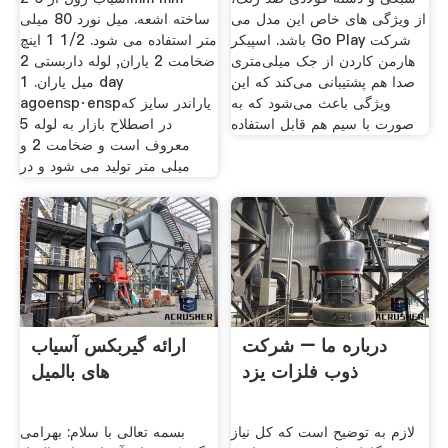
از ویژگی های خاص این مدل می
ساخته اشعه. میل نورد 80 میلی
باشد. اسپیکر Go Play شرکت
متر استفاده می شود. 1/2 1 اینچ
هارمن کاردن از جک میلی‌متری
ضخامت 2 یاران, لوله داربستی 2
صدا هم پشتیبانی می‌کند که این
میل یاران. 1 day
ویژگی باعث می‌شود که به
agoensp·enspیاراندر سایز که
صورت با سیم هم قابل استفاده
در اصطلاح بازار به لوله 5
معروف است و ضخامت 2 و
میلی متر تولید می شود و در
درباره ما – شرکت
ارائه گیربکس آسیاب
ذوب فلزات یزد
های بالمیل
لازم به توضیح است که کل نیاز
بسمه تعالی با سلام: بهرامی