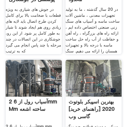
در 20 سال گذشته ، ما به تولید
در جوش های شیاری به ویژه
تجهیزات معدنی ، ماشین آلات
قطعات با ضخامت بالا برای کامل
ساخت ماسه و آسیاب های سنگ
کردن طرح اتصال باید لایه های
زنی صنعتی اختصاص داده ایم ،
زیادی روی هم ایجاد شوند تا شیار
ارائه راه های بزرگراه ، راه آهن
به طور کامل پر شود. از این رو،
و حفاظت از آب راه حل ساخت
جوشکاری در این اتصالات در چند
ماسه با درجه بالا و تجهیزات
مرحله یا چند پاس انجام می گیرد
همسان را ارائه می دهیم. سنگ
که به ترتیب
بهترین اسپیکر بلوتوث
2 آسیاب رول از 6mm
2020 [راهنمای خرید]
Mm ساخته اشعه
گاسی وب
سبکی و دسته فولادی ضد زنگ،
2 آسیاب رول از 6mm mm