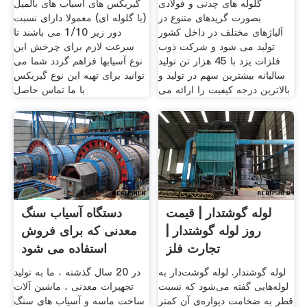
گلوله های چدنی و فولادی
گیربکس های آسیاب های بالمیل
بصورت گریدهای متنوع در
(یا گلوله ای) معمولا دارای نسبت
آلیاژهای مختلف در داخل کشور
دور زیر 1/10 می باشند تا
تولید می شود و شرکت ذوب
سرعت لازم برای چرخش این
فلزات یزد با 45 هزار تن تولید
نوع آسیابها فراهم گردد شما می
سالیانه بیشترین سهم در تولید و
توانید برای تهیه این نوع گیربکس
بالاترین درجه کیفیت را ارائه می
با ما تماس حاصل
لوله گوشتدار | قیمت
دستگاه آسیاب سنگ
روز لوله گوشتدار |
معدنی که برای فروش
تجارت فلز
استفاده می شود
لوله‌‌ گوشتدار. لوله‌‌ گوشت‌دار به
در 20 سال گذشته ، ما به تولید
لوله‌هایی گفته می‌شود که نسبت
تجهیزات معدنی ، ماشین آلات
قطر به ضخامت دیواره‌ی آن کمتر
ساخت ماسه و آسیاب های سنگ