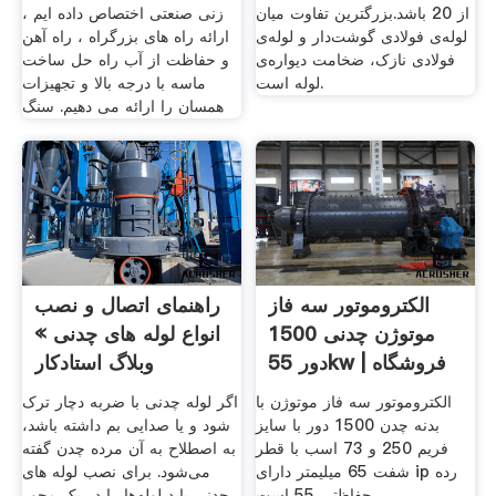
از 20 باشد.بزرگترین تفاوت میان
زنی صنعتی اختصاص داده ایم ،
لوله‌ی فولادی گوشت‌دار و لوله‌ی
ارائه راه های بزرگراه ، راه آهن
فولادی نازک، ضخامت دیواره‌ی
و حفاظت از آب راه حل ساخت
لوله است.
ماسه با درجه بالا و تجهیزات
همسان را ارائه می دهیم. سنگ
الکتروموتور سه فاز
راهنمای اتصال و نصب
موتوژن چدنی 1500
انواع لوله های چدنی »
دور 55kw | فروشگاه
وبلاگ استادکار
الکتروموتور سه فاز موتوژن با
اگر لوله چدنی با ضربه دچار ترک
بدنه چدن 1500 دور با سایز
شود و یا صدایی بم داشته باشد،
فریم 250 و 73 اسب با قطر
به اصطلاح به آن مرده چدن گفته
شفت 65 میلیمتر دارای ip رده
می‌شود. برای نصب لوله های
حفاظتی 55 است.
چدنی باید لوله‌ها را در یک محور