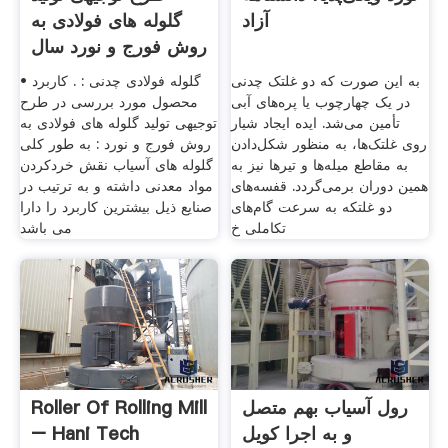
آزاد
گلوله های فولادی به
روش فورج و نورد سال
99
به این صورت که دو غلتک چدنی
• گلوله فولادی چدنی : . کاربرد
در یک چهارچوب یا پره‌های آبی
محصول مورد بررسی در طرح
تأمین می‌شد. ایده ایجاد شیار
توجیهی تولید گلوله های فولادی به
روی غلتک‌ها، به منظور شکل‌دادن
روش فورج و نورد : به طور كلی
به مقاطع میله‌ها و تیرها نیز به
گلوله های آسیاب نقش خردكردن
همین دوران برمی‌گردد. قفسه‌های
مواد معدنی داشته و به ترتیب در
دو غلتکه به سرعت گام‌های
صنایع ذیل بیشترین كاربرد را دارا
تکاملی خ
می باشد
رول آسیاب بهم متصل
Roller Of Rolling Mill
و به اجرا کویل
– Hani Tech