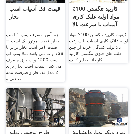
کاربید تنگستن 100٪
قیمت فک آسیاب اسب
مواد اولیه غلتک کاری
بخار
آسیاب با سرعت بالا
کیفیت کاربید تنگستن 100٪ مواد
چند آمپر مصرف پمپ 1 اسب
اولیه غلتک کاری آسیاب با سرعت
بخار. قیمت موتور یک اسب –
بالا تولید کنندگان خرید از چین
قیمت. (هر اسب بخار برابر با
حلقه های فلزی تنگستن کاربید
736 وات می باشد مثلا پمپ اب
کارخانه صادر کننده.
اسب 1200 وات برق مصرف
می کند) آسیاب اسب بخار برای
2 مدل تک فاز و ظرفیت نیمه
صنعتی و
نورد ویکی‌پدیا، دانشنامهٔ
طرح توجیهی تولید