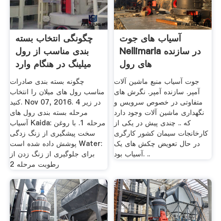
آسیاب های جوت
چگونگی انتخاب بسته
Nellimarla در سازنده
بندی مناسب از رول
های رول
میلینگ در هنگام وارد
جوت آسیاب منبع ماشین آلات
چگونه بسته بندی صادرات
آمپر. سازنده آمپر. نگرش های
مناسب رول های میلان را انتخاب
متفاوتی در خصوص سرویس و
کنید. Nov 07, 2016. در زیر 4
نگهداری ماشین آلات وجود دارد
مرحله بسته بندی رول های
که .. چندی پیش در یکی از
آسیاب Kaida: مرحله 1. با روغن
کارخانجات سیمان کشور کارگری
سخت پیشگیری از زنگ زدگی
در حال تعویض چکش های یک
پوشش داده شده است Water:
آسیاب بود. ..
برای جلوگیری از زنگ زدن از
رطوبت مرحله 2