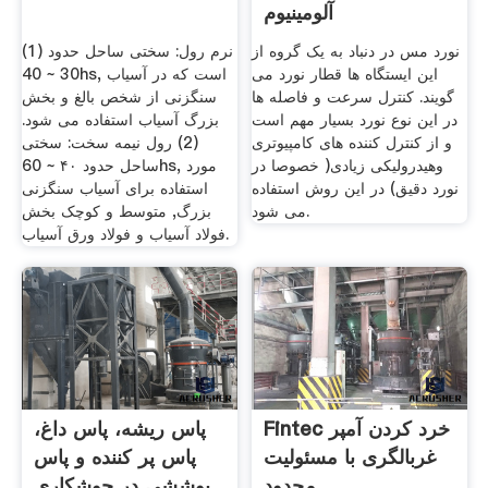
آلومینیوم
نورد مس در دنباد به یک گروه از
(1) نرم رول: سختی ساحل حدود
این ایستگاه ها قطار نورد می
30 ~ 40hs, است که در آسیاب
گویند. کنترل سرعت و فاصله ها
سنگزنی از شخص بالغ و بخش
در این نوع نورد بسیار مهم است
بزرگ آسیاب استفاده می شود.
و از کنترل کننده های کامپیوتری
(2) رول نیمه سخت: سختی
وهیدرولیکی زیادی( خصوصا در
ساحل حدود ۴۰ ~ 60hs, مورد
نورد دقیق) در این روش استفاده
استفاده برای آسیاب سنگزنی
می شود.
بزرگ, متوسط و کوچک بخش
فولاد آسیاب و فولاد ورق آسیاب.
Fintec خرد کردن آمپر
پاس ریشه، پاس داغ،
غربالگری با مسئولیت
پاس پر کننده و پاس
محدود
پوششی در جوشکاری