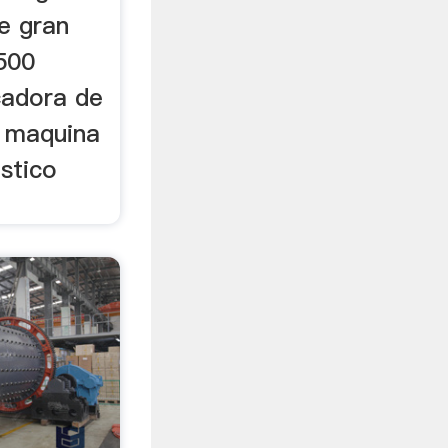
e gran
c500
cadora de
a maquina
astico