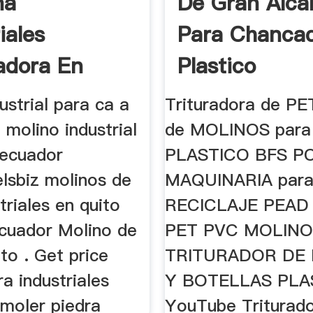
na
De Gran Alca
iales
Para Chanca
adora En
Plastico
ustrial para ca a
Trituradora de PET
molino industrial
de MOLINOS para
 ecuador
PLASTICO BFS P
lsbiz molinos de
MAQUINARIA par
triales en quito
RECICLAJE PEAD
cuador Molino de
PET PVC MOLIN
to . Get price
TRITURADOR DE
a industriales
Y BOTELLAS PLA
 moler piedra
YouTube Triturado