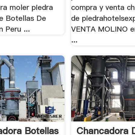
ara moler piedra
compra y venta c
De Botellas De
de piedrahotelsex
n Peru ...
VENTA MOLINO en 
...
dora Botellas
Chancadora 