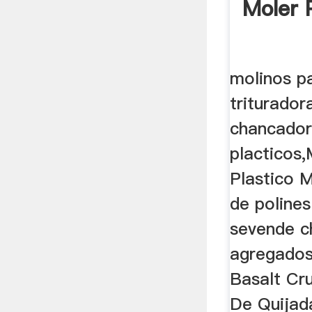
Moler 
molinos pa
triturador
chancador
placticos
Plastico M
de poline
sevende c
agregados
Basalt Cr
De Quijad