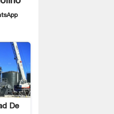
olino
dad De