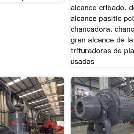
alcance cribado. d
alcance pasltic p
chancadora. chan
gran alcance de l
trituradoras de pl
usadas