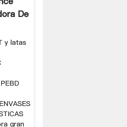
nce
dora De
 y latas
C
a
 PEBD
O
 ENVASES
STICAS
ra gran