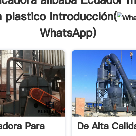
cadora alibaba Ecuador m
 plastico Introducción(
WhatsApp
)
dora Para
De Alta Cali