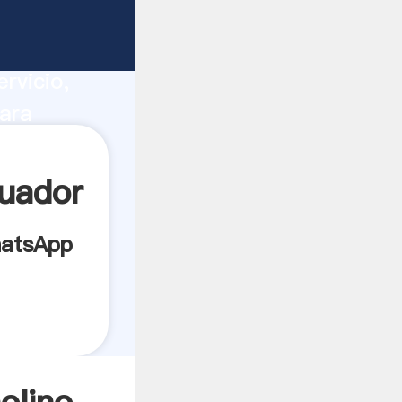
co
ucción,
rvicio,
ara
es a
uador