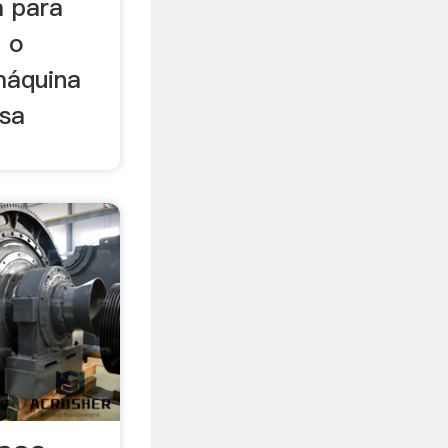
a para
e o
máquina
lsa