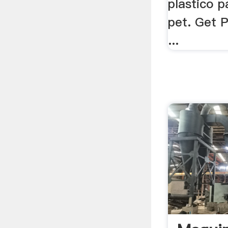
plastico p
pet. Get P
...