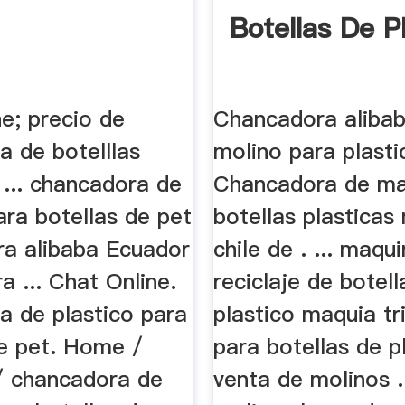
Botellas De P
e; precio de
Chancadora aliba
a de botelllas
molino para plasti
. ... chancadora de
Chancadora de mar
ara botellas de pet
botellas plasticas
a alibaba Ecuador
chile de . ... maqu
a ... Chat Online.
reciclaje de botell
a de plastico para
plastico maquia tr
de pet. Home /
para botellas de p
/ chancadora de
venta de molinos 