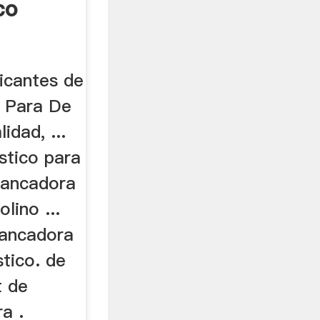
co
icantes de
s Para De
idad, ...
stico para
hancadora
lino ...
hancadora
stico. de
t de
a .