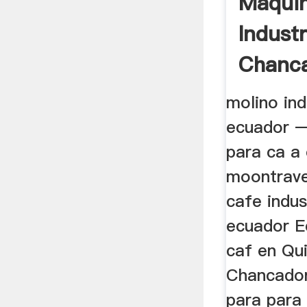
Maqui
Industr
Chanc
Quito
molino ind
ecuador – 
para ca a
moontrave
cafe indus
ecuador E
caf en Qui
Chancador
para para