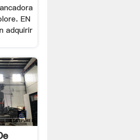
hancadora
plore. EN
adquirir
De