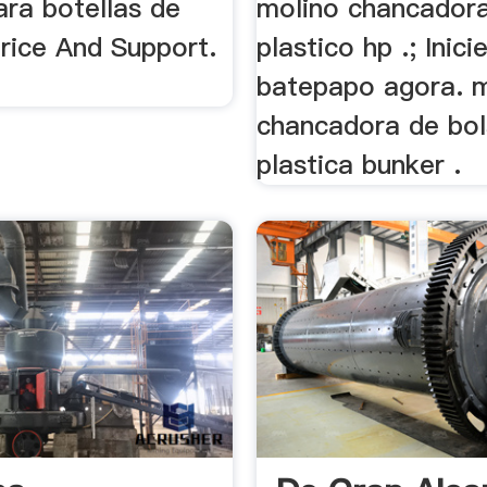
ara botellas de
molino chancador
rice And Support.
plastico hp .; Inici
batepapo agora. 
chancadora de bo
plastica bunker .