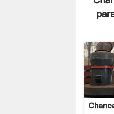
Chan
para
Chanca