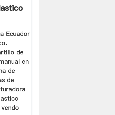
lastico
ba Ecuador
co.
tillo de
 manual en
ina de
as de
ituradora
lastico
. vendo