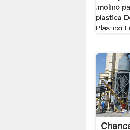
.molino p
plastica 
Plastico E
Chanca