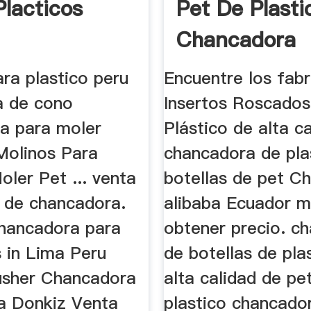
Placticos
Pet De Plasti
Chancadora
ra plastico peru
Encuentre los fabr
a de cono
Insertos Roscado
a para moler
Plástico de alta cal
,Molinos Para
chancadora de pla
oler Pet ... venta
botellas de pet C
s de chancadora.
alibaba Ecuador mo
hancadora para
obtener precio. c
 in Lima Peru
de botellas de pla
usher Chancadora
alta calidad de pe
a Donkiz Venta
plastico chancador