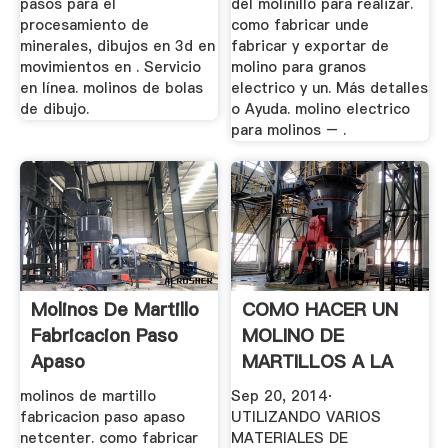
pasos para el
del molinillo para realizar.
procesamiento de
como fabricar unde
minerales, dibujos en 3d en
fabricar y exportar de
movimientos en . Servicio
molino para granos
en línea. molinos de bolas
electrico y un. Más detalles
de dibujo.
o Ayuda. molino electrico
para molinos – .
Molinos De Martillo
COMO HACER UN
Fabricacion Paso
MOLINO DE
Apaso
MARTILLOS A LA
MEXICANA YouTube
molinos de martillo
Sep 20, 2014·
fabricacion paso apaso
UTILIZANDO VARIOS
netcenter. como fabricar
MATERIALES DE