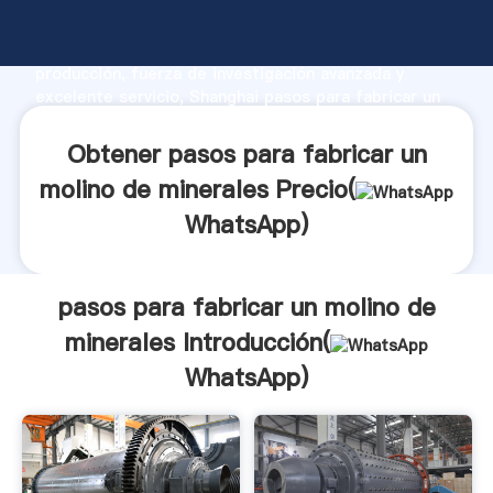
pasos para fabricar un molino de minerales
fabricante Agarrando fuerte capacidad de
producción, fuerza de investigación avanzada y
excelente servicio, Shanghai pasos para fabricar un
molino de minerales proveedor crea el valor y aporta
valores a todos los clientes.
Obtener pasos para fabricar un
molino de minerales Precio(
WhatsApp
)
pasos para fabricar un molino de
minerales Introducción(
WhatsApp
)