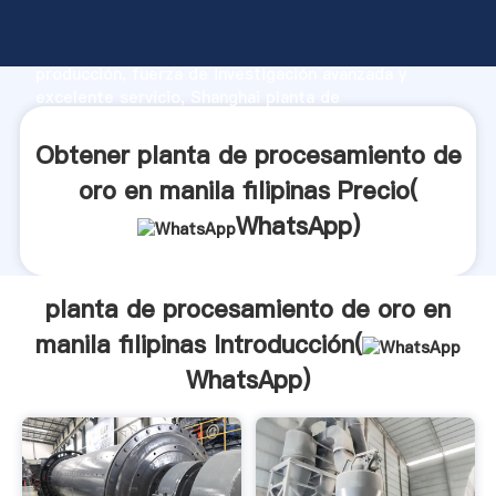
planta de procesamiento de oro en manila filipinas
fabricante Agarrando fuerte capacidad de
producción, fuerza de investigación avanzada y
excelente servicio, Shanghai planta de
procesamiento de oro en manila filipinas proveedor
crea el valor y aporta valores a todos los clientes.
Obtener planta de procesamiento de
oro en manila filipinas Precio(
WhatsApp
)
planta de procesamiento de oro en
manila filipinas Introducción(
WhatsApp
)