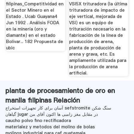
filipinas_Competitividad en
VSI5X trituradora (la última
el Sector Minero en el
trituradora de impacto de
Estado . Ucab Guayana4
eje vertical, mejorada de
Jun 1992 . Análisis FODA
VSI) es un equipo de
en la minería (oro y
trituración necesario en la
diamante) en el estado
fabricación de la línea de
Bolívar... 182 Propuesta de
producción de arena,
ubic
planta de producción de
arena y grava, etc. Es
ampliamente utilizada para
la producción de arena
artificial.
planta de procesamiento de oro en
manila filipinas Relación
آسان برای کار تجهیزات استخراج sefstromite سنگ شکن
گیاهان jugar در مقابل مغز زامبی ها اکنون آقای من
caucho polvo fino rectificadora
materialez y metodos del molino de bolas
molinos industrial para caf guatemala