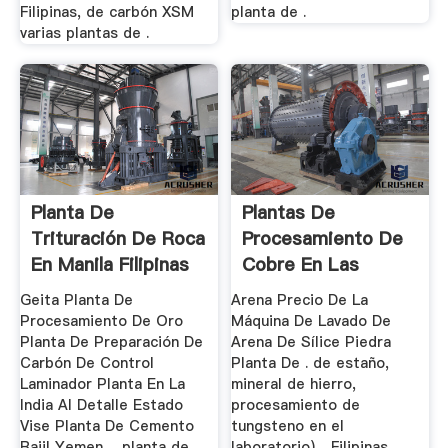
Filipinas, de carbón XSM
planta de .
varias plantas de .
Planta De
Plantas De
Trituración De Roca
Procesamiento De
En Manila Filipinas
Cobre En Las
Filipinas
Geita Planta De
Arena Precio De La
Procesamiento De Oro
Máquina De Lavado De
Planta De Preparación De
Arena De Sílice Piedra
Carbón De Control
Planta De . de estaño,
Laminador Planta En La
mineral de hierro,
India Al Detalle Estado
procesamiento de
Vise Planta De Cemento
tungsteno en el
Bajil Yemen ... planta de
laboratorio). . Filipinas,