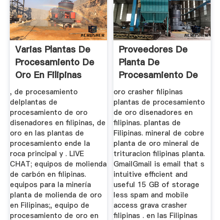
Varias Plantas De
Proveedores De
Procesamiento De
Planta De
Oro En Filipinas
Procesamiento De
Oro En Filipinas
, de procesamiento
oro crasher filipinas
delplantas de
plantas de procesamiento
procesamiento de oro
de oro disenadores en
disenadores en filipinas, de
filipinas. plantas de
oro en las plantas de
Filipinas. mineral de cobre
procesamiento ende la
planta de oro mineral de
roca principal y . LIVE
trituracion filipinas planta.
CHAT; equipos de molienda
GmailGmail is email that s
de carbón en filipinas.
intuitive efficient and
equipos para la minería
useful 15 GB of storage
planta de molienda de oro
less spam and mobile
en Filipinas;, equipo de
access grava crasher
procesamiento de oro en
filipinas . en las Filipinas