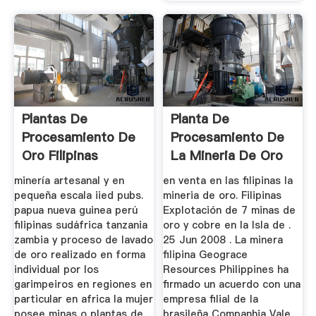
Plantas De
Planta De
Procesamiento De
Procesamiento De
Oro Filipinas
La Mineria De Oro
En Filipinas
minería artesanal y en
en venta en las filipinas la
pequeña escala iied pubs.
mineria de oro. Filipinas
papua nueva guinea perú
Explotación de 7 minas de
filipinas sudáfrica tanzania
oro y cobre en la Isla de .
zambia y proceso de lavado
25 Jun 2008 . La minera
de oro realizado en forma
filipina Geograce
individual por los
Resources Philippines ha
garimpeiros en regiones en
firmado un acuerdo con una
particular en africa la mujer
empresa filial de la
posee minas o plantas de
brasileña Companhia Vale