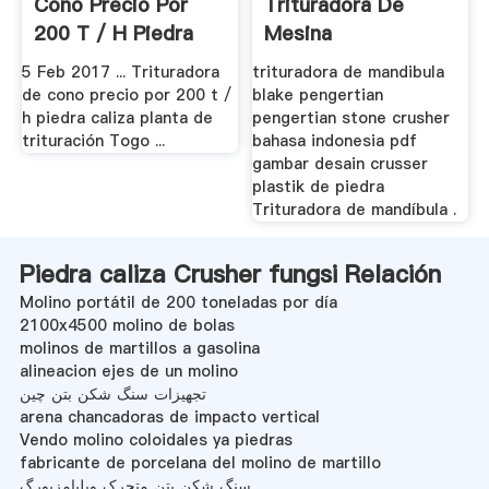
Cono Precio Por
Trituradora De
200 T / H Piedra
Mesina
Caliza.
5 Feb 2017 ... Trituradora
trituradora de mandibula
de cono precio por 200 t /
blake pengertian
h piedra caliza planta de
pengertian stone crusher
trituración Togo ...
bahasa indonesia pdf
gambar desain crusser
plastik de piedra
Trituradora de mandíbula .
Piedra caliza Crusher fungsi Relación
Molino portátil de 200 toneladas por día
2100x4500 molino de bolas
molinos de martillos a gasolina
alineacion ejes de un molino
تجهیزات سنگ شکن بتن چین
arena chancadoras de impacto vertical
Vendo molino coloidales ya piedras
fabricante de porcelana del molino de martillo
سنگ شکن بتن متحرک ویلیامزبورگ