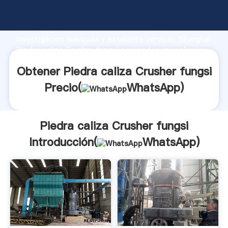
Piedra caliza Crusher fungsi fabricante Agarrando
fuerte capacidad de producción, fuerza de
investigación avanzada y excelente servicio, Shanghai
Piedra caliza Crusher fungsi proveedor crea el valor
y aporta valores a todos los clientes.
Obtener Piedra caliza Crusher fungsi
Precio(
WhatsApp
)
Piedra caliza Crusher fungsi
Introducción(
WhatsApp
)