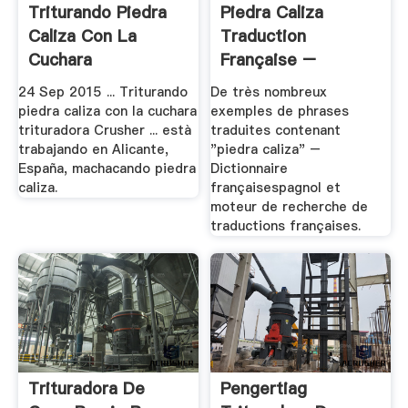
Triturando Piedra
Piedra Caliza
Caliza Con La
Traduction
Cuchara
Française –
Trituradora.
Linguee
24 Sep 2015 ... Triturando
De très nombreux
piedra caliza con la cuchara
exemples de phrases
trituradora Crusher ... està
traduites contenant
trabajando en Alicante,
"piedra caliza" –
España, machacando piedra
Dictionnaire
caliza.
françaisespagnol et
moteur de recherche de
traductions françaises.
Trituradora De
Pengertiag