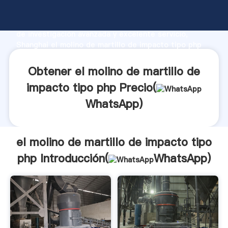
el molino de martillo de impacto tipo php fabricante
Agarrando fuerte capacidad de producción, fuerza
de investigación avanzada y excelente servicio,
Shanghai el molino de martillo de impacto tipo php
proveedor crea el valor y aporta valores a todos los
clientes.
Obtener el molino de martillo de
impacto tipo php Precio(
WhatsApp
)
el molino de martillo de impacto tipo
php Introducción(
WhatsApp
)