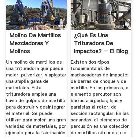
Molino De Martillos
¿Qué Es Una
Mezcladoras Y
Trituradora De
Molinos
Impactos? – El Blog
MAQUINOVA
De Víctor Yepes
Un molino de martillos es
Existen dos tipos
una trituradora que puede
fundamentales de
moler, pulverizar, y aplastar
machacadoras de impacto:
una amplia gama de
de barras de choque y de
materiales. Esta
martillo. En las primeras, el
trituradora emplea una
elemento percutor son
lluvia de golpes de martillo
barras alargadas, fijas y
para destruir y desintegrar
paralelas al rotor, de
el material. Se puede
sección rectangular. En las
utilizar para moler una gran
segundas, el elemento de
variedad de materiales, por
percusión es una colección
ejemplo para la fabricación
de martillos situados a lo