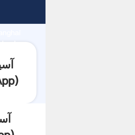
anghai
App
)
آسی