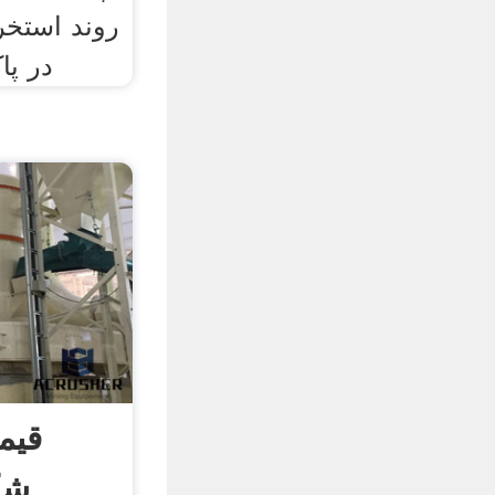
روند استخر
در پا
قیم
شک