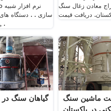
اج معادن زغال سنگ
کستان. دریافت قیمت
سازی . . دستگاه ها
در, تایر گرم, .
ت ماشین سنگ
گیاهان سنگ در 
نی در پاکستان