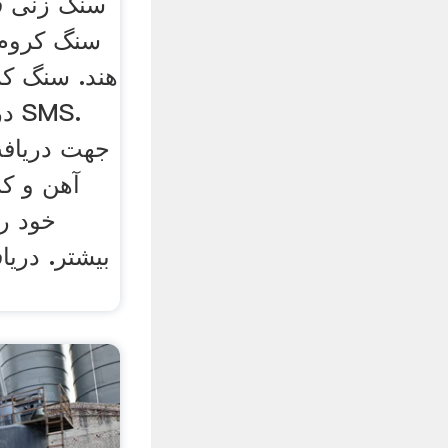
سنگ زنی قی
سنگ کروم 
هند. سنگ ک
در
جهت دریاف
آهن و ک
خود را
بیشتر. دری