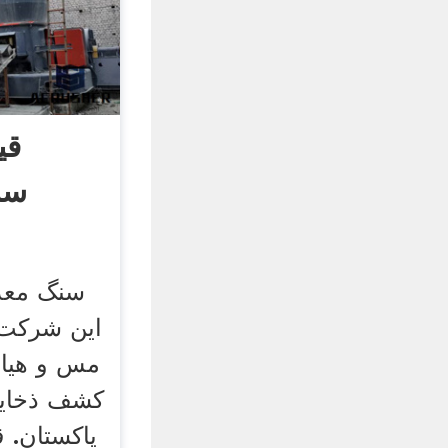
قی
سن
سنگ معدن
این شرکت 
مس و هیات
کشف ذخایر
پاکستان. ق