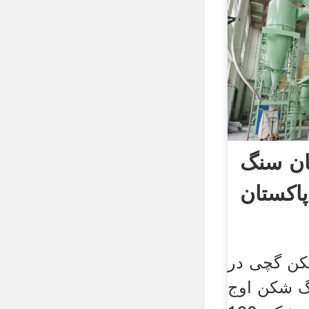
ان سنگ
اکستان
کن گچی در
نگ شکن اوج