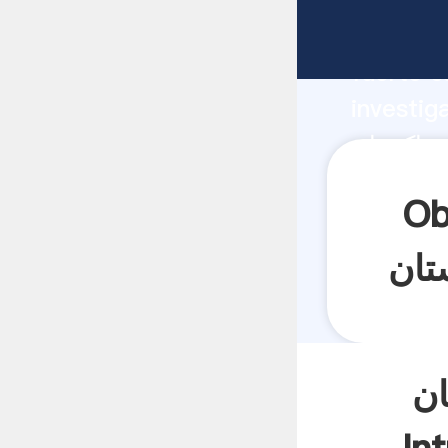
fabricante Ag
fuerte c
investig
proveedor crea 
aporta v
 در قیمت
ان