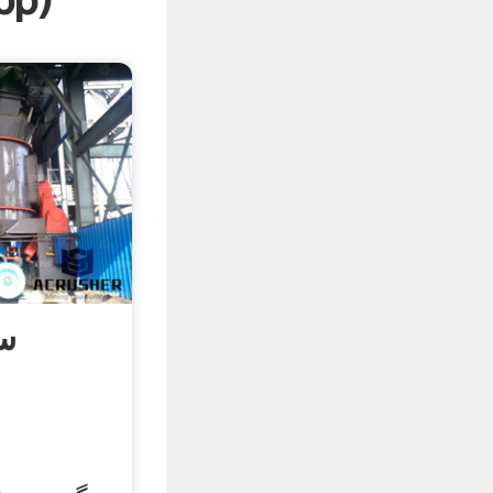
pp
)
سن