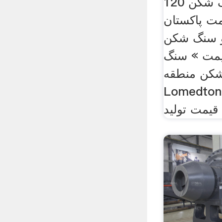
در هند 200 تن . سنگ شکن 120
ت پاکستان
و سنگ شکن
یمت » سنگ
کن منطقه Orissa
Lom. دریافت
قیمت تولید