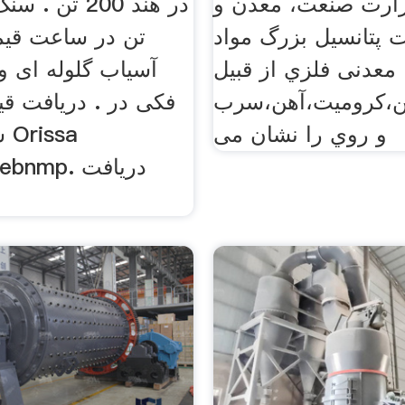
زارت صنعت، معدن و
 ﭘﺘﺎﻧﺴﯿﻞ ﺑﺰرگ ﻣﻮاد
تن در ساعت قیم
ﻣﻌﺪﻧﯽ ﻓﻠﺰي از ﻗﺒﯿﻞ
آسیاب گلوله ای 
ﻦ،ﮐﺮوﻣﯿﺖ،آﻫﻦ،ﺳﺮب
فکی در . دریافت ق
و روي را ﻧﺸﺎن ﻣﯽ
ش
edtonebnmp