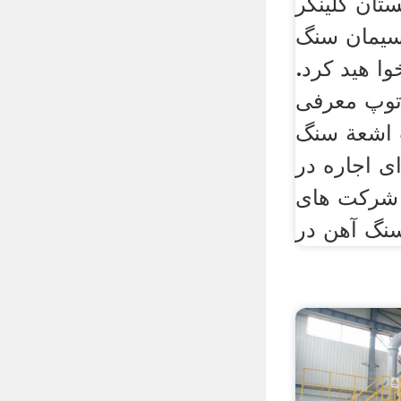
تان کلینکر
یمان سنگ
ا هید کرد.
توپ معرفی
 اشعة سنگ
ی اجاره در
 هید کرد . 2010، شرکت های
نگ آهن در