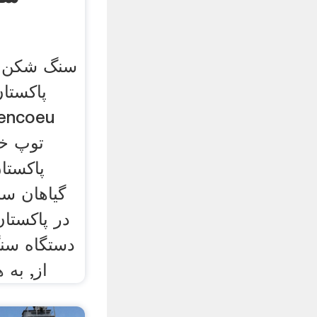
سنگ شکن س
پاکستا
توپ خ
پاکستا
گیاهان س
در پاکستا
دستگاه سن
St Petersburg ا