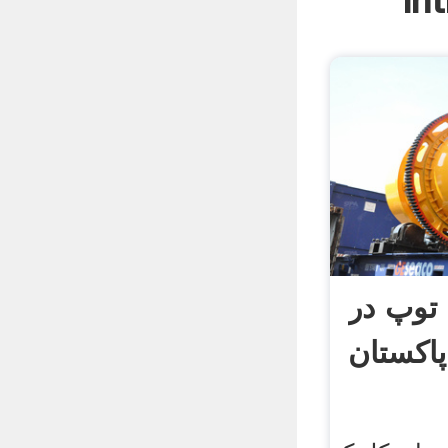
In
توپ در
پاکستان