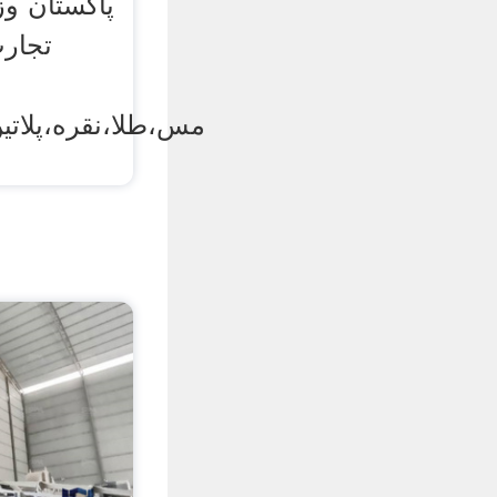
ﭘﺎﻛﺴﺘﺎﻥ و
تجارت
ﻣﺲ،ﻃﻼ،ﻧﻘﺮه،ﭘﻼﺗﯿ