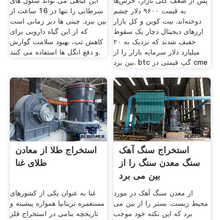
پس از ضعف کلی بازار، خرس‌ها
این گیاهی می تواند سلول های
به قیمت ۹۶۰۰ دلار چشم
سرطانی را تنها در 16 ساعت از
دوخته‌اند. بیت کوین و کل بازار
بین ببرد. چینی ها دیر زمانی است
ارزهای دیجیتال دچار یک سقوط
که از این گیاه دارویی برای
خفیف شدند که نزدیک به ۲۰
کاهش تب، بهبود سلامت گوارش
میلیارد دلار سرمایه بازار را از
و دفع انگل ها استفاده می کنند.
بین برد. btc گپ قیمتی در cme
استخراج سنگ آهک
استخراج طلا از معادن
سنگ معدن سنگ را از
طلای غنا
بین می برد
از معدن سنگ آهک در مورد
غنا به عنوان یکی از کشورهای
محیط زیست. بستر را از بین می
مستعمره بریتانیا همواره پیشینه و
برد که این نکته خود موجب
تاریخچه بنامی در استخراج فلز