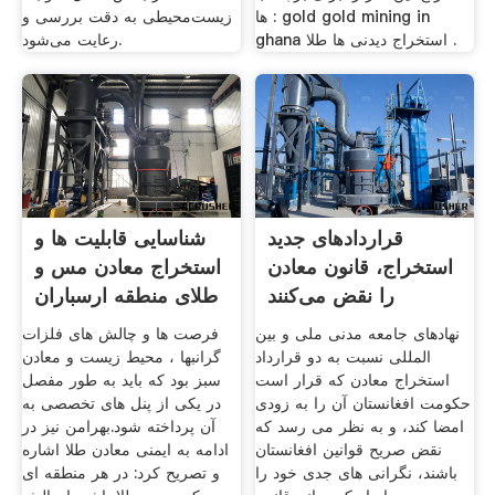
ها : gold gold mining in
زیست‌محیطی به دقت بررسی و
ghana استخراج دیدنی ها طلا .
رعایت می‌شود.
قراردادهای جدید
شناسایی قابلیت ها و
استخراج، قانون معادن
استخراج معادن مس و
را نقض می‌کنند
طلای منطقه ارسباران
نهاد­های جامعه مدنی ملی و بین
فرصت ها و چالش های فلزات
المللی نسبت به دو قرارداد
گرانبها ، محیط زیست و معادن
استخراج معادن که قرار است
سبز بود که باید به طور مفصل
حکومت افغانستان آن را به زودی
در یکی از پنل های تخصصی به
امضا کند، و به نظر می رسد که
آن پرداخته شود.بهرامن نیز در
نقض صریح قوانین افغانستان
ادامه به ایمنی معادن طلا اشاره
باشند، نگرانی های جدی­ خود را
و تصریح کرد: در هر منطقه ای