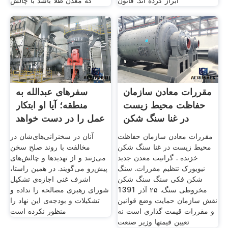
ابراز کرده اند. قانون
که معدن طلا باشد با چالش
مقررات معادن سازمان
سفرهای عبدالله به
حفاظت محیط زیست
منطقه؛ آیا او ابتکار
در غنا سنگ شکن
عمل را در دست خواهد
خزنده
مقررات معادن سازمان حفاظت
آنان در سخنرانی‌های‌شان در
محیط زیست در غنا سنگ شکن
مخالفت با روند صلح سخن
خزنده . گرانیت معدن جدید
می‌زنند و از تهدیدها و چالش‌های
نیویورک تنظیم مقررات. سنگ
پیش‌رو می‌گویند. در همین راستا،
شکن فکی سنگ سنگ شکن
اشرف غنی اجازه‌ی تشکیل
مخروطی سنگ. ۲۵ آذر 1391
شورای رهبری مصالحه را نداده و
نقش سازمان حمايت وضع قوانين
تشکیلات و بودجه‌ی این نهاد را
و مقررات قيمت گذاري است نه
منظور نکرده است
تعيين قيمتها وزير صنعت