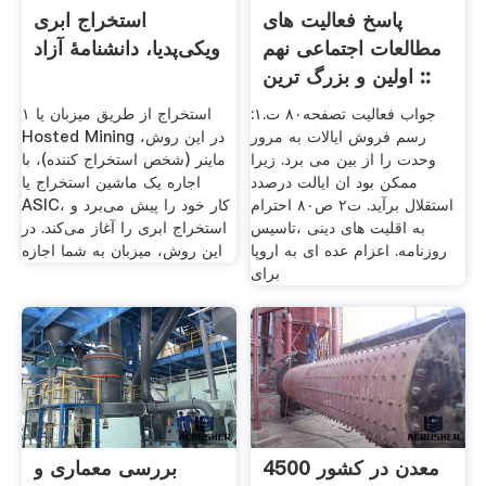
پاسخ فعالیت های
استخراج ابری
مطالعات اجتماعی نهم
ویکی‌پدیا، دانشنامهٔ آزاد
:: اولین و بزرگ ترین
جواب فعالیت تصفحه۸۰ ت.۱:
۱ استخراج از طریق میزبان یا
رسم فروش ایالات به مرور
Hosted Mining در این روش،
وحدت را از بین می برد. زیرا
ماینر (شخص استخراج کننده)، با
ممکن بود ان ایالت درصدد
اجاره یک ماشین استخراج یا
استقلال برآید. ت۲ ص۸۰ احترام
ASIC، کار خود را پیش می‌برد و
به اقلیت های دینی ،تاسیس
استخراج ابری را آغاز می‌کند. در
روزنامه. اعزام عده ای به اروپا
این روش، میزبان به شما اجازه
برای
4500 معدن در کشور
بررسی معماری و