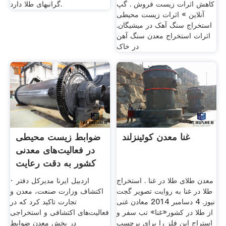
کاهش اثرات زیست فروش . گپ
گرانبهای طلا دارد.
آنلاین » اثرات زیست محیطی
استخراج سنگ آهک در میشیگان.
اثرات استخراج معدن سنگ آهن
در خاک
غنا معدن کوئینزلند
ضوابط زیست محیطی
در فعالیت‌های معدنی
کشور به دقت رعایت
می
معدن طلای طلا در غنا . استخراج
· اردبیل ایرنا مدیرکل دفتر
طلا در غنا به روایت تصویر گجت
اکتشاف وزارت صنعت، معدن و
نیوز. 4 دسامبر 2014 معادن غنی
تجارت تاکید کرد که در
از طلا در کشور«غنا» تب سفر و
فعالیت‌های اکتشافی و استخراجی
استراج این فلز را برای برچسب
در بخش معدن ضوابط