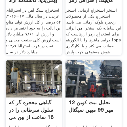
ماینینگ | صرافی رمز
ویکی‌پدیا، دانشنامهٔ آزاد
استخر استخراج آرمانی. استخر
استخراج سنگ آهن در استرالیای
استخراج یکی از محصولات
غربی، در سال مالی ۱۷–۲۰۱۶،
زنجیره بلوک آرمانی می باشد.
۵۴ درصد از کل ارزش تولید منابع
این سامانه یک استخر امن ایرانی
این ایالت را به خود اختصاص داده
برای استخراج رمز ارزهاست که
و ارزش آن ۷/۶۱ میلیارد دلار
درآمد ماینرها را با الگوریتم fpps
است.ارزش کلی صنعت معدنی و
ضمانت می کند و با بکارگیری
نفت در غرب استرالیا ۱۱۴٫۹
هوش مصنوعی جهت پایش
میلیارد دلار در سال
تحلیل بیت کوین 12
گیاهی معجزه گر که
مهر 99 میهن سیگنال
سلول‌ سرطانی را در
16 ساعت از بین می
برد