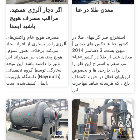
معدن طلا در غنا
اگر دچار آلرژی هستید،
مراقب مصرف هویج
باشید ایسنا
استخراج فلز گرانبهای طلا در
مصرف هویج خام واکنش‌های
کشور غنا + عکس های دیدنی |
آلرژی‌زا در بسیاری از افراد ایجاد
میهن پست. 3 دسامبر 2014
می‌کند. برخلاف تصور عموم،
معادن غنی از طلا در کشور«غنا»
هویج پخته‌شده نیز می‌تواند این
تب سفر و استراج این فلز را
تاثیر را داشته باشد. این نتیجه
برای خارجی ها و بخصوص
به‌تازگی توسط گروه تحقیقاتی
اروپاییان فعال در حوزه اکتشاف
دانشگاه بایرویت (Bayreuth)
داغ ، که هرساله شاهد مهاجرت
آلمان کشف‌شده است.
این