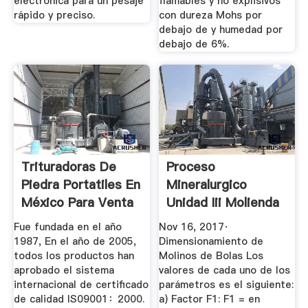
electrónica para un pesaje
flamables y no explisivos
rápido y preciso.
con dureza Mohs por
debajo de y humedad por
debajo de 6%.
Trituradoras De
Proceso
Piedra Portatiles En
Mineralurgico
México Para Venta
Unidad Iii Molienda
...
Clasificacion
Fue fundada en el año
Nov 16, 2017·
1987, En el año de 2005,
Dimensionamiento de
todos los productos han
Molinos de Bolas Los
aprobado el sistema
valores de cada uno de los
internacional de certificado
parámetros es el siguiente:
de calidad IS09001：2000.
a) Factor F1: F1 = en