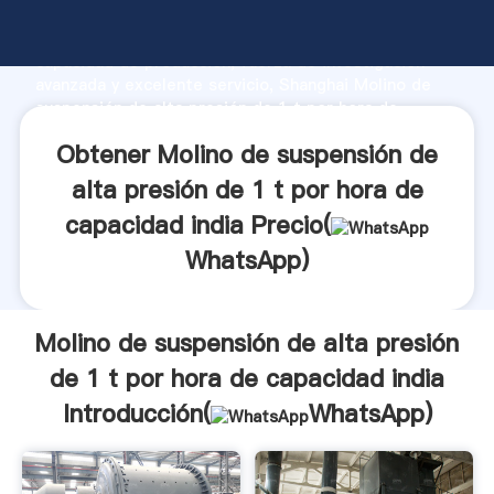
Molino de suspensión de alta presión de 1 t por hora
de capacidad india fabricante Agarrando fuerte
capacidad de producción, fuerza de investigación
avanzada y excelente servicio, Shanghai Molino de
suspensión de alta presión de 1 t por hora de
capacidad india proveedor crea el valor y aporta
Obtener Molino de suspensión de
valores a todos los clientes.
alta presión de 1 t por hora de
capacidad india Precio(
WhatsApp
)
Molino de suspensión de alta presión
de 1 t por hora de capacidad india
Introducción(
WhatsApp
)