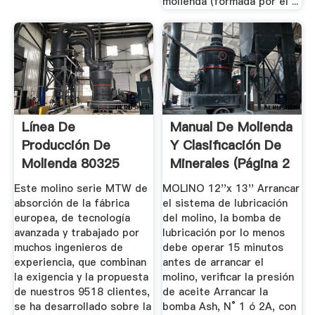
molienda (formada por el ...
Línea De
Manual De Molienda
Producción De
Y Clasificación De
Molienda 80325
Minerales (página 2
Mallas_LIMING ...
...
Este molino serie MTW de
MOLINO 12''x 13'' Arrancar
absorción de la fábrica
el sistema de lubricación
europea, de tecnología
del molino, la bomba de
avanzada y trabajado por
lubricación por lo menos
muchos ingenieros de
debe operar 15 minutos
experiencia, que combinan
antes de arrancar el
la exigencia y la propuesta
molino, verificar la presión
de nuestros 9518 clientes,
de aceite Arrancar la
se ha desarrollado sobre la
bomba Ash, N° 1 ó 2A, con