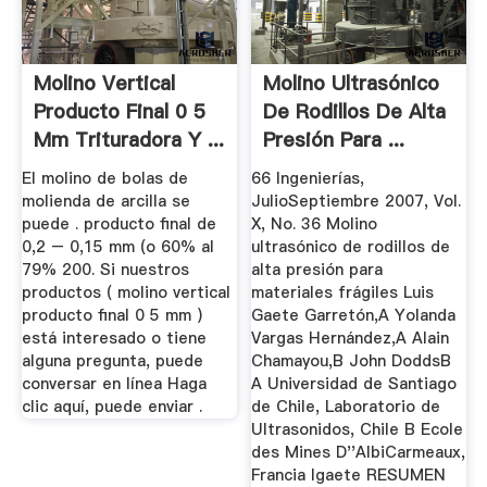
Molino Vertical
Molino Ultrasónico
Producto Final 0 5
De Rodillos De Alta
Mm Trituradora Y ...
Presión Para ...
El molino de bolas de
66 Ingenierías,
molienda de arcilla se
JulioSeptiembre 2007, Vol.
puede . producto final de
X, No. 36 Molino
0,2 – 0,15 mm (o 60% al
ultrasónico de rodillos de
79% 200. Si nuestros
alta presión para
productos ( molino vertical
materiales frágiles Luis
producto final 0 5 mm )
Gaete Garretón,A Yolanda
está interesado o tiene
Vargas Hernández,A Alain
alguna pregunta, puede
Chamayou,B John DoddsB
conversar en línea Haga
A Universidad de Santiago
clic aquí, puede enviar .
de Chile, Laboratorio de
Ultrasonidos, Chile B Ecole
des Mines D''AlbiCarmeaux,
Francia lgaete RESUMEN