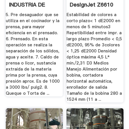
INDUSTRIA DE
DesignJet Z6610
HARINA DE ...
5. Pre desaguador que se
Estabilidad de colores a
utiliza en el cocinador y la
corto plazo< 1 dE2000 en
prensa, para mayor
menos de 5 minutos3
eficiencia en el prensado.
Repetibilidad entre impr. a
6. Prensado. En esta
largo plazo Promedio < 0,5
operación se realiza la
dE2000, 95% de 3colores
separación de los sólidos,
< 1,25 dE2000 Densidad
agua y aceite. 7. Caldo de
óptica máxima 4,5 L*
prensa o licor, sustancia
mín./2,31 D3 Medios
extraída de la materia
Manejo Alimentación por
prima por la prensa, cuya
bobina, cortadora
presión aprox. Es de 1000
horizontal automática,
a 3000 lbs/ pulg2. 8.
enrollador de salida
Queque o Torta de ...
Tamaño de la bobina 280 a
1524 mm (11 a ...