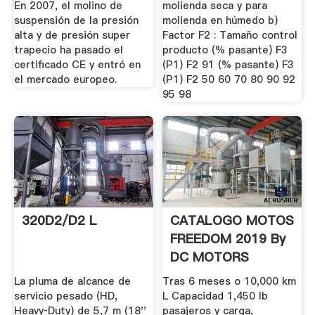
En 2007, el molino de
molienda seca y para
suspensión de la presión
molienda en húmedo b)
alta y de presión super
Factor F2 : Tamaño control
trapecio ha pasado el
producto (% pasante) F3
certificado CE y entró en
(P1) F2 91 (% pasante) F3
el mercado europeo.
(P1) F2 50 60 70 80 90 92
95 98
320D2/D2 L
CATALOGO MOTOS
FREEDOM 2019 By
DC MOTORS
La pluma de alcance de
Tras 6 meses o 10,000 km
servicio pesado (HD,
L Capacidad 1,450 lb
Heavy‑Duty) de 5,7 m (18''
pasajeros y carga,