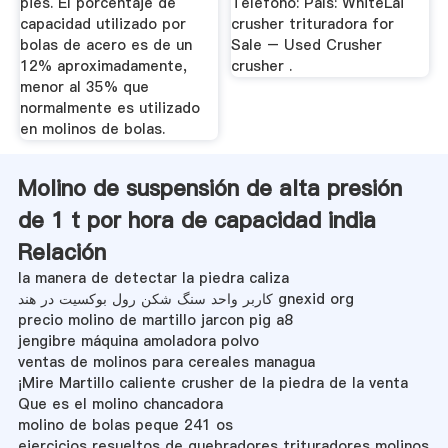
pies. El porcentaje de
Teléfono: País: WhiteLai
capacidad utilizado por
crusher trituradora for
bolas de acero es de un
Sale – Used Crusher
12% aproximadamente,
crusher .
menor al 35% que
normalmente es utilizado
en molinos de bolas.
Molino de suspensión de alta presión
de 1 t por hora de capacidad india
Relación
la manera de detectar la piedra caliza
کاربر واحد سنگ شکن رول بوکسیت در هند gnexid org
precio molino de martillo jarcon pig a8
jengibre máquina amoladora polvo
ventas de molinos para cereales managua
¡Mire Martillo caliente crusher de la piedra de la venta
Que es el molino chancadora
molino de bolas peque 241 os
ejercicios resueltos de quebradores trituradores molinos