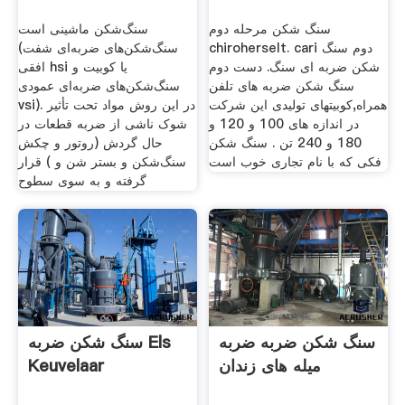
سنگ شکن مرحله دوم
سنگ‌شکن ماشینی است
chiroherselt. cari دوم سنگ
(سنگ‌شکن‌های ضربه‌ای شفت
شکن ضربه ای سنگ. دست دوم
افقی hsi یا کوبیت و
سنگ شکن ضربه های تلفن
سنگ‌شکن‌های ضربه‌ای عمودی
همراه,کوبیتهای تولیدی این شرکت
vsi). در این روش مواد تحت تأثیر
در اندازه های 100 و 120 و
شوک ناشی از ضربه قطعات در
180 و 240 تن . سنگ شکن
حال گردش (روتور و چکش
فکی که با نام تجاری خوب است
سنگ‌شکن و بستر شن و ) قرار
گرفته و به سوی سطوح
سنگ شکن ضربه ضربه
سنگ شکن ضربه Els
میله های زندان
Keuvelaar