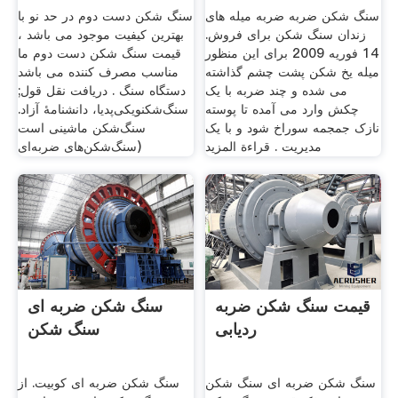
سنگ شکن ضربه ضربه میله های
سنگ شکن دست دوم در حد نو با
زندان سنگ شکن برای فروش.
بهترین کیفیت موجود می باشد ،
14 فوریه 2009 برای این منظور
قیمت سنگ شکن دست دوم ما
میله یخ شکن پشت چشم گذاشته
مناسب مصرف کننده می باشد
می شده و چند ضربه با یک
دستگاه سنگ . دریافت نقل قول;
چکش وارد می آمده تا پوسته
سنگ‌شکنویکی‌پدیا، دانشنامهٔ آزاد.
نازک جمجمه سوراخ شود و با یک
سنگ‌شکن ماشینی است
مدیریت . قراءة المزيد
(سنگ‌شکن‌های ضربه‌ای
قیمت سنگ شکن ضربه
سنگ شکن ضربه ای
ردیابی
سنگ شکن
سنگ شکن ضربه ای سنگ شکن
سنگ شکن ضربه ای کوبیت. از