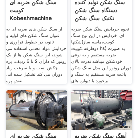
سنگ شکن تولید کننده
سنگ شکن ضربه ای
دستگاه سنگ شکن
کوبیت
تکنیک سنگ شکن
Kobeshmachine
نحوه خردایش سنگ شکن ضربه
از سنگ شکن های ضربه ای به
ای. خردایش در این نوع سنگ
عنوان سنگ شکن های اولیه و
شکنها(کوبیت،ماسه ساز
ثانویه در خطوط فراوری و
دوطرفه،کوبیت hs) به صورت
خردایش مواد معدنی استفاده می
ضربه مستقیم و به نوعی
شوند، این سنگ شکن ها از یک
خودشکن میباشد.قدرت بالای
روتور که دارای 2 تا 6 ردیف، پره
دوران روتور این مدل سنگ شکن
چکش است و با سرعت زیاد
باعث ضربه مستقیم به سنگ و
دوران می کند تشکیل شده اند،
برخورد با دیواره های
نقش پره
آهنگ سنگ شکن ضربه
سنگ شکن ضربه ای