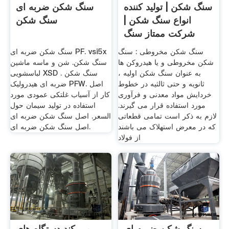
سنگ شکن | تولید کننده
سنگ شکن ضربه ای
انواع سنگ شکن |
سنگ شکن
شرکت ممتاز سنگ
شکن
سنگ شکن مخروطی : سنگ
سنگ شکن ضربه ای PF. vsi5x
شکن مخروطی و یا هیدروکن ها
سنگ شکن. شن و ماسه ماشین
به عنوان سنگ شکن اولیه ،
لباسشویی XSD . سنگ شکن
ثانویه و حتی ثالثیه در خطوط
ضربه ای هیدرولیک PFW. اصل
خردایش مواد معدنی و فرآوری
کار از آسیاب غلتکی عمودی مورد
مورد استفاده قرار می گیرند.
استفاده در تولید سیمان حول
لازم به ذکر است تمامی قطعاتی
السعر. اصل سنگ شکن ضربه ای
که در معرض استهلاک می باشند
اصل سنگ شکن ضربه ای.
از فولاد
سنگ شکن ضربه ای
می کند دستگاه های