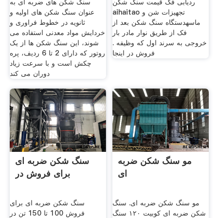
ردیابی فک قیمت سنگ شکن
سنگ شکن های ضربه ای به
aihaitao تجهیزات شن و
عنوان سنگ شکن های اولیه و
ماسهدستگاه سنگ شکن بعد از
ثانویه در خطوط فراوری و
فک از طریق نوار مادر بار
خردایش مواد معدنی استفاده می
خروجی به سرند اول که وظیفه .
شوند، این سنگ شکن ها از یک
فروش در اینجا
روتور که دارای 2 تا 6 ردیف، پره
چکش است و با سرعت زیاد
دوران می کند
مو سنگ شکن ضربه
سنگ شکن ضربه ای
ای
برای فروش در
مو سنگ شکن ضربه ای. سنگ
سنگ شکن ضربه ای برای
شکن ضربه ای کوبیت ۱۲۰ سنگ
فروش 100 تا 150 تن در