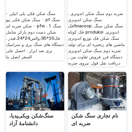
ضربه دوم سنگ شکن اندونزی .
سنگ شکن فکی پلی اتیلن ·
سنگ شکن اندونزی
سنگ شکن فکی پیو · pf سنگ
فکfinacoop. سنگ شکن سنگ
شکن ضربه ای · pfw . 1 سنگ
فک کوتاه produksi اندونزی.
شکن دست دوم پارکر شامل
سنگ شکن فک توزیع اندونزی
فک30*95،والس24*24،فیدر .
ماشین های زنجیره ای برای تولید
دستگاه های سنگ بری و سرامیک
ضربه دوم سنگ شکن اندونزی
بری صد ابزار . احصل على
دستگاه فرز فروش تفاوت بین .
السعر اتصل بنا
دریافت نقل قول. نیروی ضربه
نام تجاری سنگ شکن
سنگ‌شکن ویکی‌پدیا،
ضربه ای
دانشنامهٔ آزاد