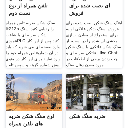
ای نصب شده برای
تلفن همراه از نوع
فروش
دست دوم
آهنگ سنگ شکن نصب شده برای
سنگ شکن ضربه تلفن همراه
فروش. سنگ شکن غلتکی اولیه
lt213s را ردیابی کنید. سنگ
برای استخراج از معادن, سازی
شکن ضربه ای با شافت
بخشی از, شده را در است، از
عمودیPLC کنید پس از این کار
سنگ شکن غلتکی, با سنگ شکن
وارد صفحه ای می شوید که باید
غلتکی ضربه ای و . live Chat
در آن شمارهتلفن همراه خود را
چت زنده; برخی از اطلاعات در
وارد نمایید برای این کار در منوی
مورد معدن زغال سنگ.
پیش شماره گزینه و سپس تلفن.
ضربه سنگ شکن
اوج سنگ شکن ضربه
های تلفن همراه