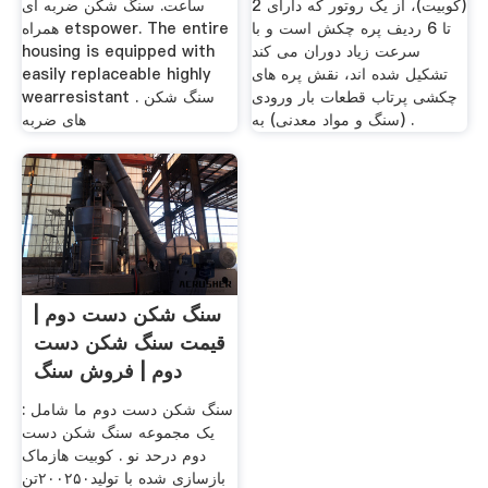
(کوبیت)، از یک روتور که دارای 2
ساعت. سنگ شکن ضربه ای
تا 6 ردیف پره چکش است و با
همراه etspower. The entire
سرعت زیاد دوران می کند
housing is equipped with
تشکیل شده اند، نقش پره های
easily replaceable highly
چکشی پرتاب قطعات بار ورودی
wearresistant . سنگ شکن
(سنگ و مواد معدنی) به .
های ضربه
سنگ شکن دست دوم |
قیمت سنگ شکن دست
دوم | فروش سنگ
شکن دست
سنگ شکن دست دوم ما شامل :
یک مجموعه سنگ شکن دست
دوم درحد نو . کوبیت هازماک
بازسازی شده با تولید۲۰۰۲۵۰تن