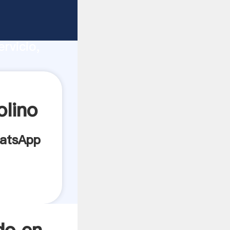
ucción,
rvicio,
ores a
lino