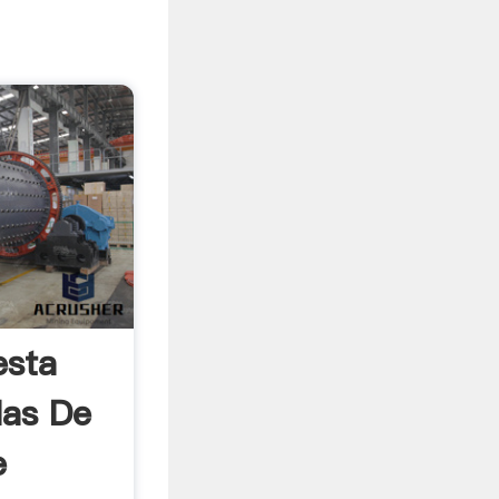
sta
las De
e