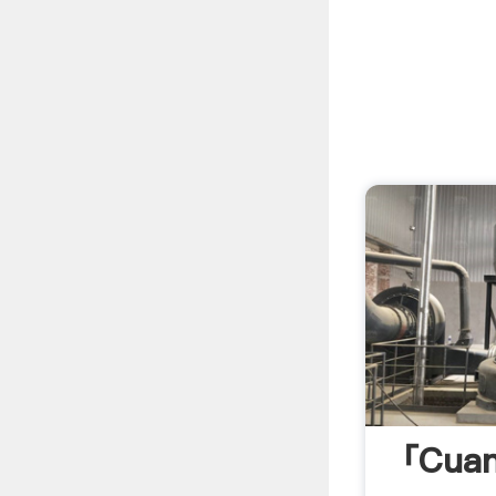
「cuan