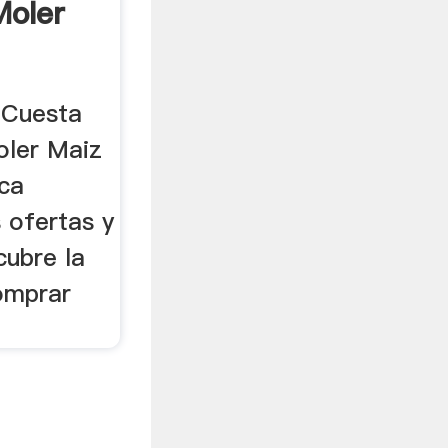
Moler
 Cuesta
oler Maiz
zca
s ofertas y
ubre la
omprar