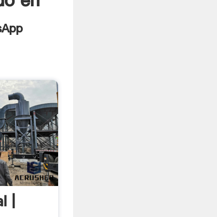
do en
l |