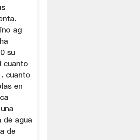
as
enta.
ino ag
 ha
0 su
l cuanto
 . cuanto
olas en
ica
 una
a de agua
ra de