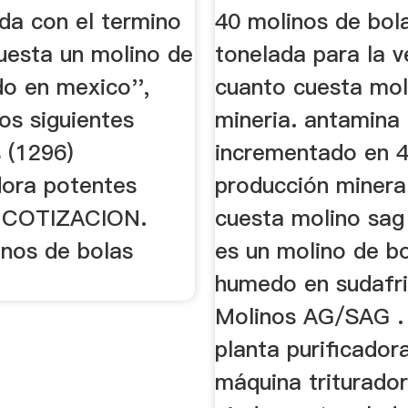
Toneladas」
da con el termino
40 molinos de bol
cuesta un molino de
tonelada para la v
o en mexico'',
cuanto cuesta mol
os siguientes
mineria. antamina
 (1296)
incrementado en 4
dora potentes
producción minera
 COTIZACION.
cuesta molino sag
inos de bolas
es un molino de b
humedo en sudafr
Molinos AG/SAG .
planta purificador
máquina triturado