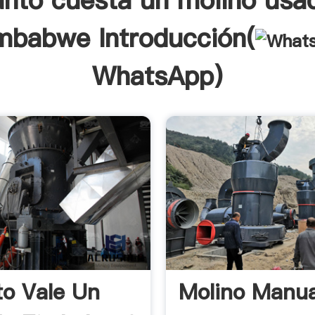
nto cuesta un molino usa
mbabwe Introducción(
WhatsApp
)
o Vale Un
Molino Manua