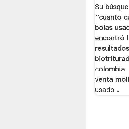
Su búsque
''cuanto 
bolas usad
encontró l
resultados
biotritura
colombia
venta mol
usado .