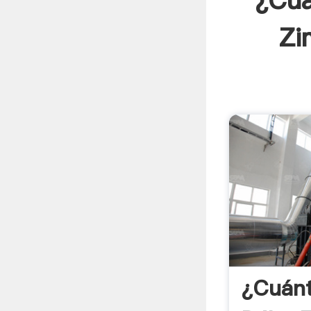
¿Cuá
Zi
¿Cuánt