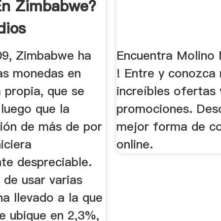
En Zimbabwe?
dios
09, Zimbabwe ha
Encuentra Molino
as monedas en
! Entre y conozca
a propia, que se
increíbles ofertas 
luego que la
promociones. Desc
ción de más de por
mejor forma de c
hiciera
online.
te despreciable.
 de usar varias
a llevado a la que
se ubique en 2,3%,