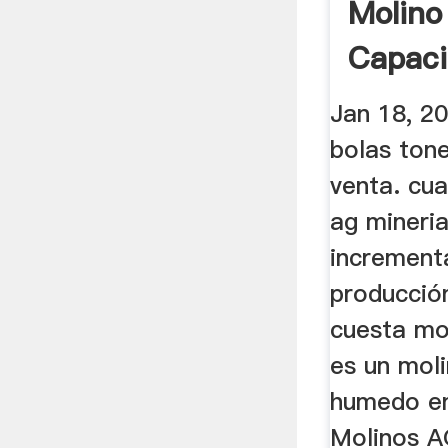
Molino
Capac
Tonel
Jan 18, 2
bolas tone
venta. cu
ag mineri
increment
producció
cuesta mo
es un mol
humedo en
Molinos A