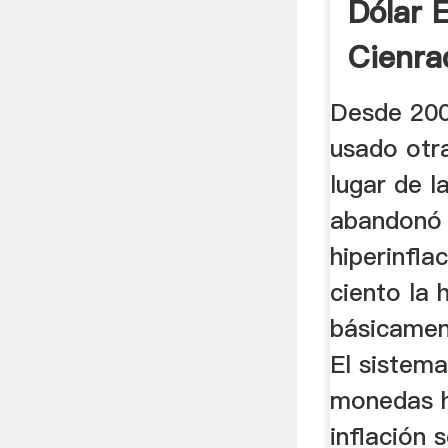
Dólar 
Cienra
Desde 20
usado otr
lugar de l
abandonó 
hiperinfla
ciento la 
básicamen
El sistema
monedas h
inflación 