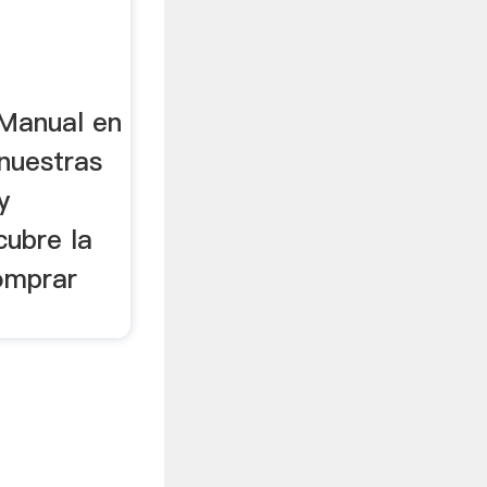
 Manual en
 nuestras
y
ubre la
omprar