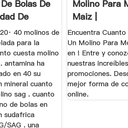
 De Bolas De
Molino Para 
idad De
Maiz |
adas」
020· 40 molinos de
Encuentra Cuanto
lada para la
Un Molino Para M
anto cuesta molino
en ! Entre y cono
a. antamina ha
nuestras increíble
ado en 40 su
promociones. Desc
n mineral cuanto
mejor forma de c
lino sag . cuanto
online.
ino de bolas en
 sudafrica
G/SAG . una