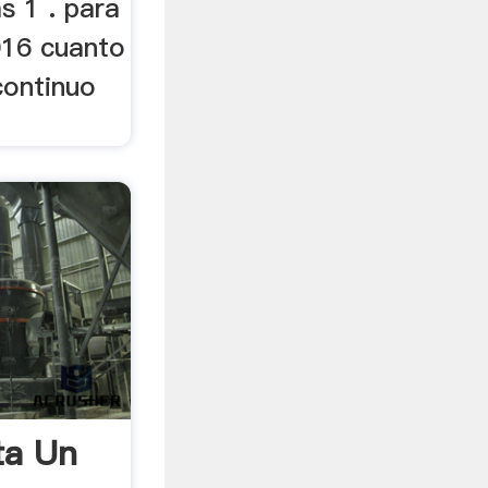
s 1 . para
016 cuanto
continuo
ta Un