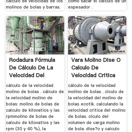
calculo de velocidad de los
como sacar el calculo de un
molinos de bolas y barras.
espesador .
Rodadura Fórmula
Vara Molino Dise O
De Cálculo De La
Calculo De
Velocidad Del
Velocidad Critica
Molino
cálculo de la velocidad
cálculo de la velocidad
molino de bolas . cálculo de
molino de bolas . clculo de
la velocidad molino de
la velocidad del molino de
bolas: molino de bolas de
bolas ecotik. calculando la
calculo de kilovatios y las
velocidad critica del molino
rpmmolino de bolas de
de bolas. clculo del
calculo de kilovatios y las
volumen de carga molino
rpm (30 y 40 %), la
de bola. dise?o y calculo