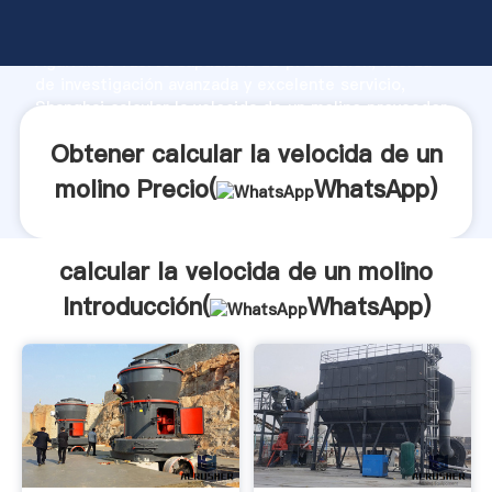
calcular la velocida de un molino fabricante
Agarrando fuerte capacidad de producción, fuerza
de investigación avanzada y excelente servicio,
Shanghai calcular la velocida de un molino proveedor
crea el valor y aporta valores a todos los clientes.
Obtener calcular la velocida de un
molino Precio(
WhatsApp
)
calcular la velocida de un molino
Introducción(
WhatsApp
)