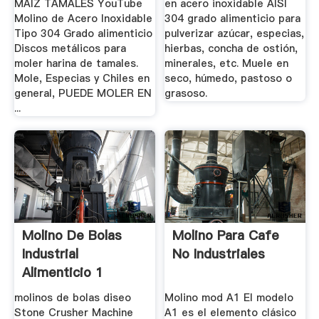
MAIZ TAMALES YouTube
en acero inoxidable AISI
Molino de Acero Inoxidable
304 grado alimenticio para
Tipo 304 Grado alimenticio
pulverizar azúcar, especias,
Discos metálicos para
hierbas, concha de ostión,
moler harina de tamales.
minerales, etc. Muele en
Mole, Especias y Chiles en
seco, húmedo, pastoso o
general, PUEDE MOLER EN
grasoso.
...
Molino De Bolas
Molino Para Cafe
Industrial
No Industriales
Alimenticio 1
Tonelada H
molinos de bolas diseo
Molino mod A1 El modelo
Stone Crusher Machine
A1 es el elemento clásico