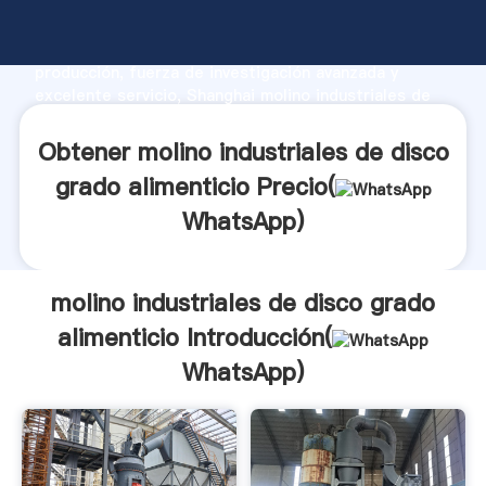
molino industriales de disco grado alimenticio
fabricante Agarrando fuerte capacidad de
producción, fuerza de investigación avanzada y
excelente servicio, Shanghai molino industriales de
disco grado alimenticio proveedor crea el valor y
aporta valores a todos los clientes.
Obtener molino industriales de disco
grado alimenticio Precio(
WhatsApp
)
molino industriales de disco grado
alimenticio Introducción(
WhatsApp
)