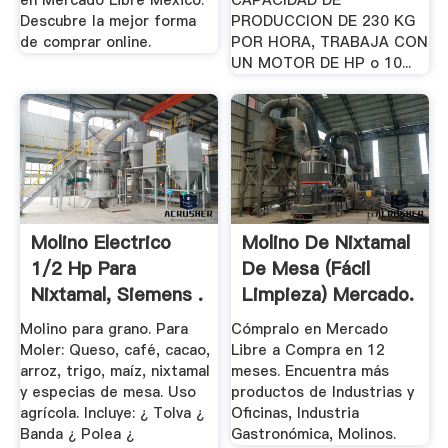
en Mercado Libre México.
CAPACIDAD DE
Descubre la mejor forma
PRODUCCION DE 230 KG
de comprar online.
POR HORA, TRABAJA CON
UN MOTOR DE HP o 10...
Molino Electrico
Molino De Nixtamal
1/2 Hp Para
De Mesa (fácil
Nixtamal, Siemens .
Limpieza) Mercado.
Molino para grano. Para
Cómpralo en Mercado
Moler: Queso, café, cacao,
Libre a Compra en 12
arroz, trigo, maíz, nixtamal
meses. Encuentra más
y especias de mesa. Uso
productos de Industrias y
agrícola. Incluye: ¿ Tolva ¿
Oficinas, Industria
Banda ¿ Polea ¿
Gastronómica, Molinos.