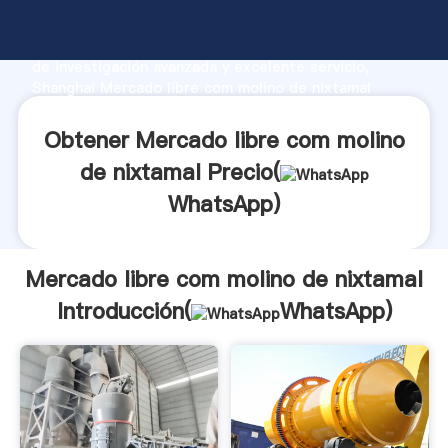
Mercado libre com molino de nixtamal fabricante
Agarrando fuerte capacidad de producción, fuerza
de investigación avanzada y excelente servicio,
Shanghai Mercado libre com molino de nixtamal
proveedor crea el valor y aporta valores a todos los
clientes.
Obtener Mercado libre com molino
de nixtamal Precio(
WhatsApp
)
Mercado libre com molino de nixtamal
Introducción(
WhatsApp
)