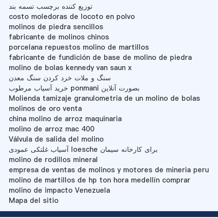
توزیع کننده برچسب تسمه بند
costo moledoras de locoto en polvo
molinos de piedra sencillos
fabricante de molinos chinos
porcelana repuestos molino de martillos
fabricante de fundición de base de molino de piedra
molino de bolas kennedy van saun x
سنگ و ملات خرد کردن سنگ معدن
خرید آسیاب مرطوب ponmani بصورت آنلاین
Molienda tamizaje granulometria de un molino de bolas
molinos de oro venta
china molino de arroz maquinaria
molino de arroz mac 400
Válvula de salida del molino
آسیاب غلتکی عمودی loesche برای کارخانه سیمان
molino de rodillos mineral
empresa de ventas de molinos y motores de mineria peru
molino de martillos de hp ton hora medellín comprar
molino de impacto Venezuela
Mapa del sitio