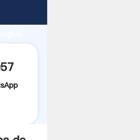
ante
rza de
anghai
edor
es.
057