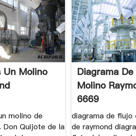
 Un Molino
Diagrama De 
nd
Molino Raym
6669
un molino de
diagrama de flujo
 Don Quijote de la
de raymond diagr