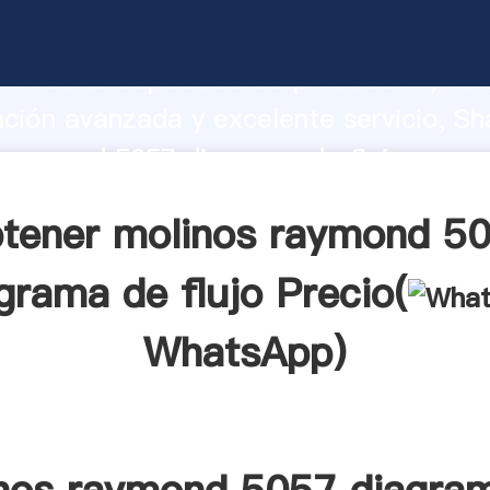
raymond 5057 diagrama de flujo fabric
o fuerte capacidad de producción, fue
ación avanzada y excelente servicio, Sh
 raymond 5057 diagrama de flujo prove
valor y aporta valores a todos los client
tener molinos raymond 5
grama de flujo Precio(
WhatsApp
)