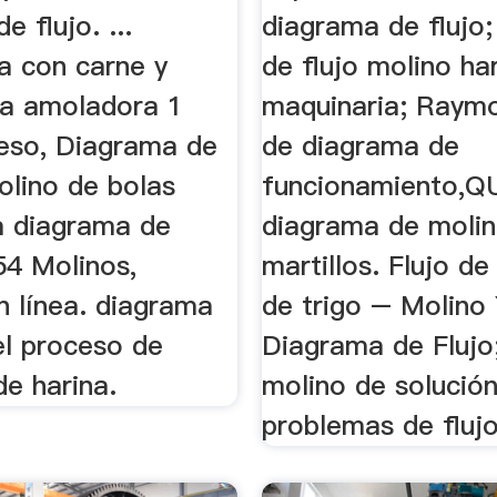
e flujo. ...
diagrama de flujo
a con carne y
de flujo molino ha
la amoladora 1
maquinaria; Raym
ueso, Diagrama de
de diagrama de
olino de bolas
funcionamiento
 diagrama de
diagrama de moli
54 Molinos,
martillos. Flujo d
n línea. diagrama
de trigo – Molino
el proceso de
Diagrama de Fluj
e harina.
molino de solució
problemas de flujo