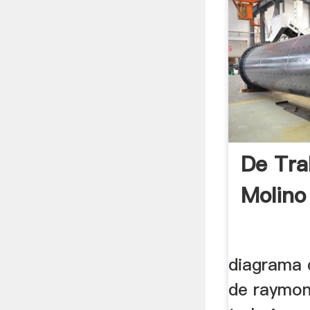
De Tra
Molin
diagrama 
de raymo