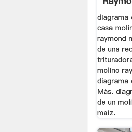
Raymo
diagrama 
casa molin
raymond m
de una rec
triturador
molino ra
diagrama e
Más. diag
de un moli
maíz.