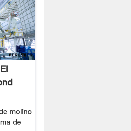
El
ond
 de molino
ama de