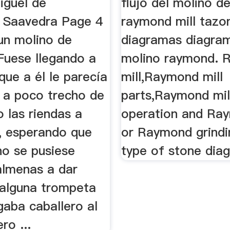
guel de
flujo del molino de
 Saavedra Page 4
raymond mill tazo
un molino de
diagramas diagram
uese llegando a
molino raymond. 
 que a él le parecía
mill,Raymond mill
 y a poco trecho de
parts,Raymond mil
o las riendas a
operation and Ray
, esperando que
or Raymond grindin
no se pusiese
type of stone dia
almenas a dar
 alguna trompeta
gaba caballero al
ero ...