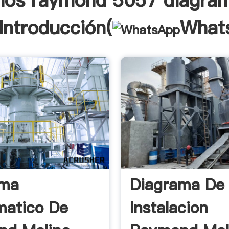
nos raymond 5057 diagra
 Introducción(
What
ama
Diagrama De
matico De
Instalacion