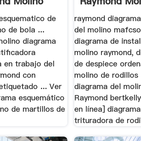
nd Molino
Raymond Mol
Rodillos
esquematico de
raymond diagrama 
o de bola ...
del molino mafcso
olino diagrama
diagrama de insta
tificadora
molino raymond, 
a en trabajo del
de despiece orden
ymond con
molino de rodillo
tiquetado ... Ver
diagrama del moli
rama esquemático
Raymond bertkelly,
no de martillos de
en línea] diagrama
trituradora de rodil