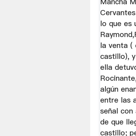
Mancha Mi
Cervantes
lo que es 
Raymond,F
la venta (
castillo),
ella detuv
Rocinante
algún ena
entre las 
señal con
de que lle
castillo; p