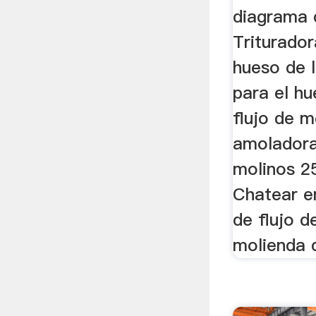
diagrama d
Triturador
hueso de 
para el h
flujo de m
amoladora
molinos 2
Chatear e
de flujo d
molienda d