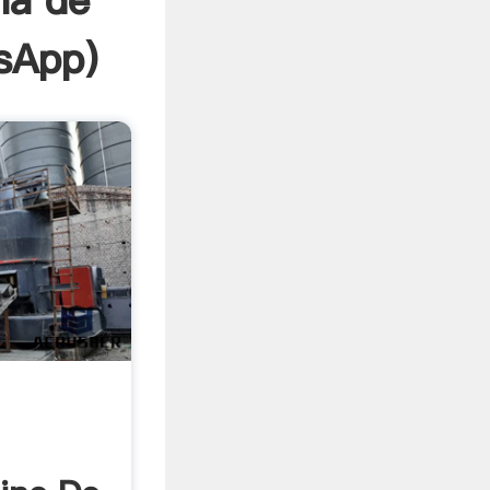
ma de
sApp
)