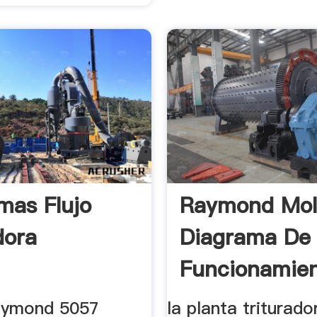
mas Flujo
Raymond Mol
dora
Diagrama De
Funcionamie
aymond 5057
la planta triturado