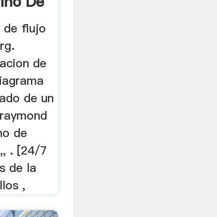
ino De
de flujo
rg.
lacion de
diagrama
ado de un
s raymond
no de
, . [24/7
s de la
los ,