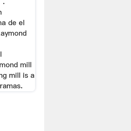
 .
n
a de el
Raymond
l
mond mill
g mill is a
gramas.