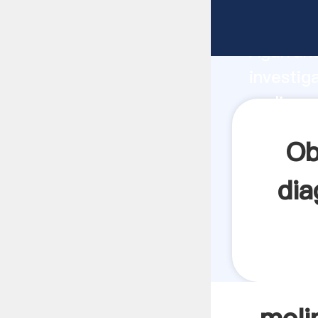
molinos 
Agarrand
investig
molinos
crea el 
Ob
dia