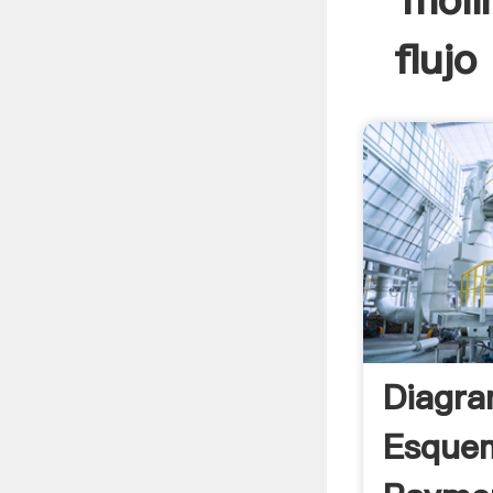
moli
flujo
Diagr
Esque