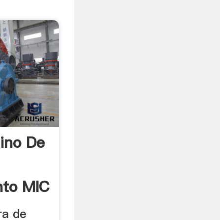
ino De
nto MIC
ra de