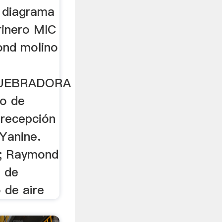
; diagrama
rinero MIC
ond molino
,QUEBRADORA
no de
e recepción
 Yanine.
o; Raymond
n de
 de aire