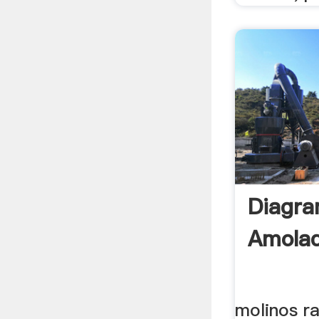
Diagra
Amola
molinos r