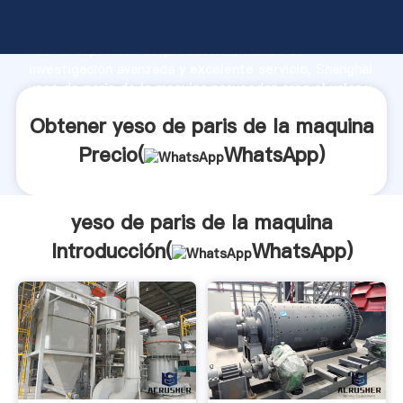
yeso de paris de la maquina fabricante Agarrando
fuerte capacidad de producción, fuerza de
investigación avanzada y excelente servicio, Shanghai
yeso de paris de la maquina proveedor crea el valor y
aporta valores a todos los clientes.
Obtener yeso de paris de la maquina
Precio(
WhatsApp
)
yeso de paris de la maquina
Introducción(
WhatsApp
)