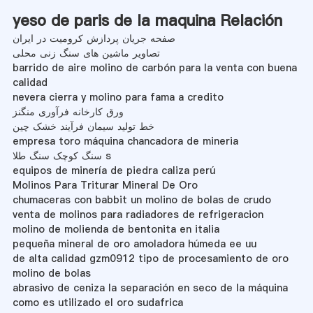
yeso de paris de la maquina Relación
صفحه جریان پردازش کرومیت در ایران
تصاویر ماشین های سنگ زنی محلی
barrido de aire molino de carbón para la venta con buena
calidad
nevera cierra y molino para fama a credito
ورق کارخانه فرآوری منگنز
خط تولید سیمان فرآیند خشک چین
empresa toro máquina chancadora de mineria
سنگ کوچک سنگ طلا s
equipos de minería de piedra caliza perú
Molinos Para Triturar Mineral De Oro
chumaceras con babbit un molino de bolas de crudo
venta de molinos para radiadores de refrigeracion
molino de molienda de bentonita en italia
pequeña mineral de oro amoladora húmeda ee uu
de alta calidad gzm0912 tipo de procesamiento de oro
molino de bolas
abrasivo de ceniza la separación en seco de la máquina
como es utilizado el oro sudafrica