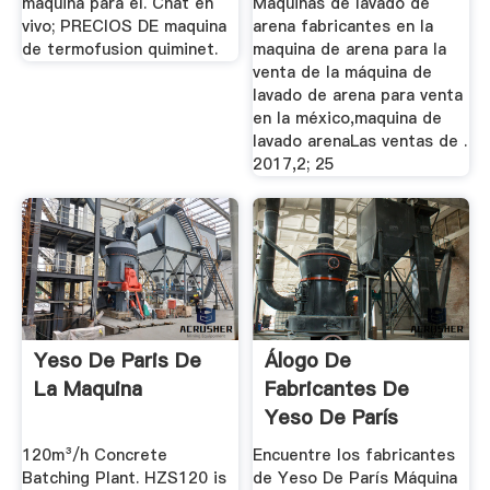
maquina para el. Chat en
Maquinas de lavado de
vivo; PRECIOS DE maquina
arena fabricantes en la
de termofusion quiminet.
maquina de arena para la
venta de la máquina de
lavado de arena para venta
en la méxico,maquina de
lavado arenaLas ventas de .
2017,2; 25
Yeso De Paris De
Álogo De
La Maquina
Fabricantes De
Yeso De París
Máquina De Alta ...
120m³/h Concrete
Encuentre los fabricantes
Batching Plant. HZS120 is
de Yeso De París Máquina