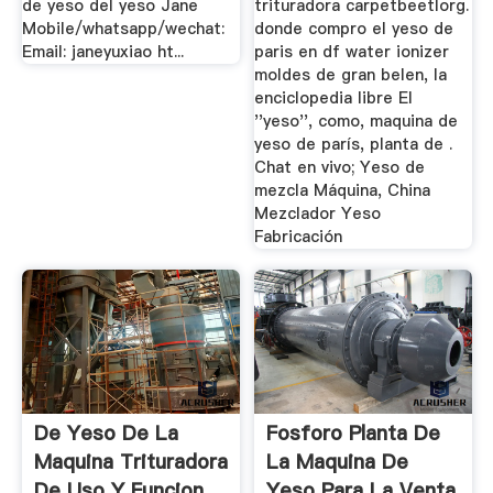
de yeso del yeso Jane
trituradora carpetbeetlorg.
Mobile/whatsapp/wechat:
donde compro el yeso de
Email: janeyuxiao ht...
paris en df water ionizer
moldes de gran belen, la
enciclopedia libre El
''yeso'', como, maquina de
yeso de parís, planta de .
Chat en vivo; Yeso de
mezcla Máquina, China
Mezclador Yeso
Fabricación
De Yeso De La
Fosforo Planta De
Maquina Trituradora
La Maquina De
De Uso Y Funcion
Yeso Para La Venta