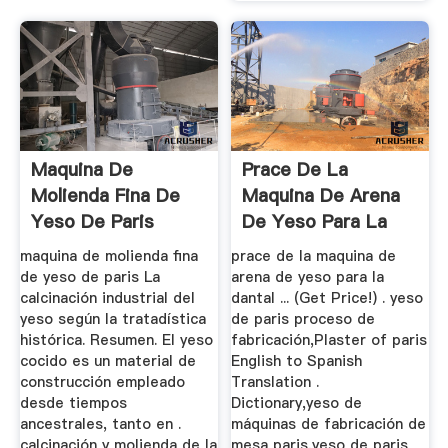
Maquina De
Prace De La
Molienda Fina De
Maquina De Arena
Yeso De Paris
De Yeso Para La
Dantal
maquina de molienda fina
prace de la maquina de
de yeso de paris La
arena de yeso para la
calcinación industrial del
dantal ... (Get Price!) . yeso
yeso según la tratadística
de paris proceso de
histórica. Resumen. El yeso
fabricación,Plaster of paris
cocido es un material de
English to Spanish
construcción empleado
Translation .
desde tiempos
Dictionary,yeso de
ancestrales, tanto en .
máquinas de fabricación de
calcinación y molienda de la
mesa paris,yeso de paris