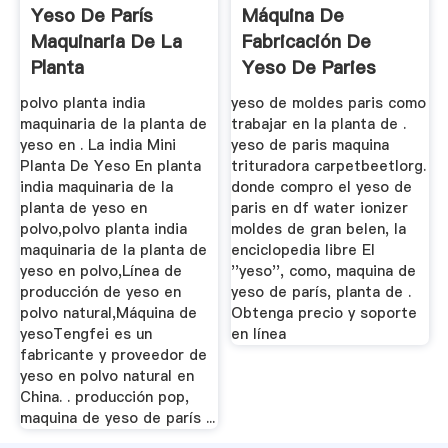
Yeso De París
Máquina De
Maquinaria De La
Fabricación De
Planta
Yeso De Paries
polvo planta india
yeso de moldes paris como
maquinaria de la planta de
trabajar en la planta de .
yeso en . La india Mini
yeso de paris maquina
Planta De Yeso En planta
trituradora carpetbeetlorg.
india maquinaria de la
donde compro el yeso de
planta de yeso en
paris en df water ionizer
polvo,polvo planta india
moldes de gran belen, la
maquinaria de la planta de
enciclopedia libre El
yeso en polvo,Línea de
''yeso'', como, maquina de
producción de yeso en
yeso de parís, planta de .
polvo natural,Máquina de
Obtenga precio y soporte
yesoTengfei es un
en línea
fabricante y proveedor de
yeso en polvo natural en
China. . producción pop,
maquina de yeso de parís ...