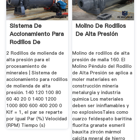
Sistema De
Molino De Rodillos
Accionamiento Para
De Alta Presión
Rodillos De
Molienda De Alta ...
2 Rodillos de molienda de
Molino de rodillos de alta
alta presión para el
presión de malla 160. El
procesamiento de
Molino Péndulo del Rodillo
minerales | Sistema de
de Alta Presión se aplica a
accionamiento para rodillos
moler materiales en
de molienda de alta
construcción minería
presión. 140 120 100 80
metalurgia y industria
60 40 20 0 1400 1200
química Los materiales
1000 800 600 400 200 0
deben ser ininflamables y
Klf = 1, el par se reparte
no explosivosTales como
por igual Par (%) Velocidad
cuarzo feldespato baritina
(RPM) Tiempo (s)
fluorita granate esmeril
bauxita zircón mármol
calcita mneral de hierro