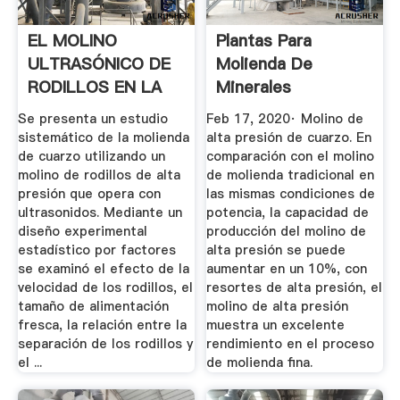
EL MOLINO
Plantas Para
ULTRASÓNICO DE
Molienda De
RODILLOS EN LA
Minerales
MOLIENDA DEL .
Feldespato Y
Se presenta un estudio
Feb 17, 2020· Molino de
Cuarzo ...
sistemático de la molienda
alta presión de cuarzo. En
de cuarzo utilizando un
comparación con el molino
molino de rodillos de alta
de molienda tradicional en
presión que opera con
las mismas condiciones de
ultrasonidos. Mediante un
potencia, la capacidad de
diseño experimental
producción del molino de
estadístico por factores
alta presión se puede
se examinó el efecto de la
aumentar en un 10%, con
velocidad de los rodillos, el
resortes de alta presión, el
tamaño de alimentación
molino de alta presión
fresca, la relación entre la
muestra un excelente
separación de los rodillos y
rendimiento en el proceso
el ...
de molienda fina.