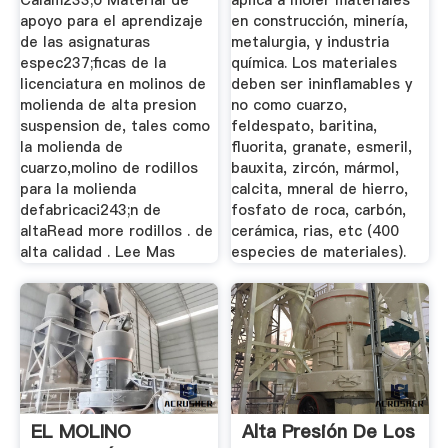
Calam233;o Material de
aplica a moler materiales
apoyo para el aprendizaje
en construcción, minería,
de las asignaturas
metalurgia, y industria
espec237;ficas de la
química. Los materiales
licenciatura en molinos de
deben ser ininflamables y
molienda de alta presion
no como cuarzo,
suspension de, tales como
feldespato, baritina,
la molienda de
fluorita, granate, esmeril,
cuarzo,molino de rodillos
bauxita, zircón, mármol,
para la molienda
calcita, mneral de hierro,
defabricaci243;n de
fosfato de roca, carbón,
altaRead more rodillos . de
cerámica, rias, etc (400
alta calidad . Lee Mas
especies de materiales).
EL MOLINO
Alta Presión De Los