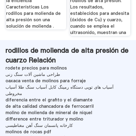
la eficiencia
rodillos de alta presión.
Características Los
Los resultados,
rodillos para molienda de
establecidos para andesita
alta presión son una
(óxidos de Cu) y cuarzo,
solución de molienda .
cuando se emplea el
ultrasonido, muestran una
rodillos de molienda de alta presión de
cuarzo Relación
rodete precios para molinos
طراحی ماشین آلات سنگ زنی
oaxaca venta de molinos para forraje
آسیاب های توپی دستگاه رمینگ کابل آسیاب سنگ طلا آسیاب
مخروطی
diferencia entre el grafito y el diamante
de alta calidad chancadora de ferrocarril
molino de molienda de mineral de níquel
difference entre triturador y molino
کارخانه پانسمان سنگ آهن مغناطیسی
molinos de rocas pdf