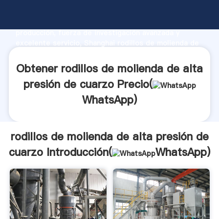
rodillos de molienda de alta presión de cuarzo
fabricante Agarrando fuerte capacidad de
producción, fuerza de investigación avanzada y
excelente servicio, Shanghai rodillos de molienda de
alta presión de cuarzo proveedor crea el valor y
aporta valores a todos los clientes.
Obtener rodillos de molienda de alta
presión de cuarzo Precio(
WhatsApp
)
rodillos de molienda de alta presión de
cuarzo Introducción(
WhatsApp
)