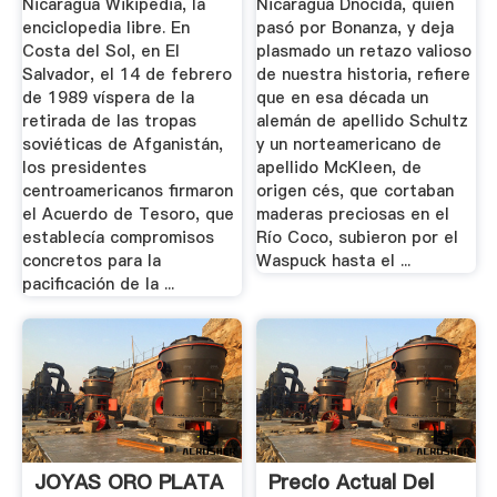
Nicaragua Wikipedia, la
Nicaragua Dnocida, quien
enciclopedia libre. En
pasó por Bonanza, y deja
Costa del Sol, en El
plasmado un retazo valioso
Salvador, el 14 de febrero
de nuestra historia, refiere
de 1989 víspera de la
que en esa década un
retirada de las tropas
alemán de apellido Schultz
soviéticas de Afganistán,
y un norteamericano de
los presidentes
apellido McKleen, de
centroamericanos firmaron
origen cés, que cortaban
el Acuerdo de Tesoro, que
maderas preciosas en el
establecía compromisos
Río Coco, subieron por el
concretos para la
Waspuck hasta el ...
pacificación de la ...
JOYAS ORO PLATA
Precio Actual Del