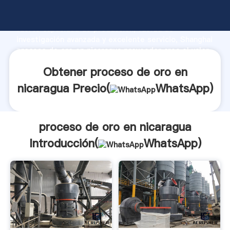
proceso de oro en nicaragua fabricante Agarrando
fuerte capacidad de producción, fuerza de
investigación avanzada y excelente servicio, Shanghai
proceso de oro en nicaragua proveedor crea el valor
y aporta valores a todos los clientes.
Obtener proceso de oro en
nicaragua Precio(
WhatsApp
)
proceso de oro en nicaragua
Introducción(
WhatsApp
)