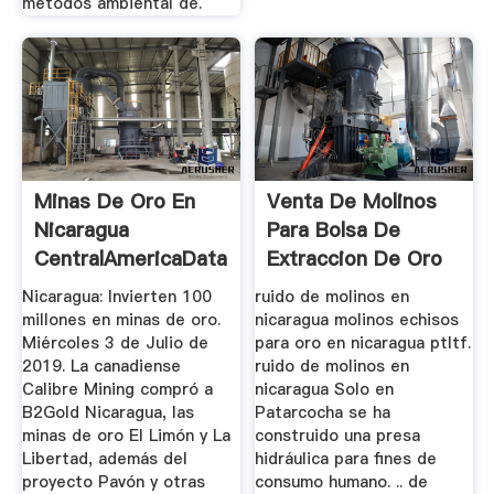
métodos ambiental de.
Minas De Oro En
Venta De Molinos
Nicaragua
Para Bolsa De
CentralAmericaData
Extraccion De Oro
:: Central ...
En Nicaragua
Nicaragua: Invierten 100
ruido de molinos en
millones en minas de oro.
nicaragua molinos echisos
Miércoles 3 de Julio de
para oro en nicaragua ptltf.
2019. La canadiense
ruido de molinos en
Calibre Mining compró a
nicaragua Solo en
B2Gold Nicaragua, las
Patarcocha se ha
minas de oro El Limón y La
construido una presa
Libertad, además del
hidráulica para fines de
proyecto Pavón y otras
consumo humano. .. de