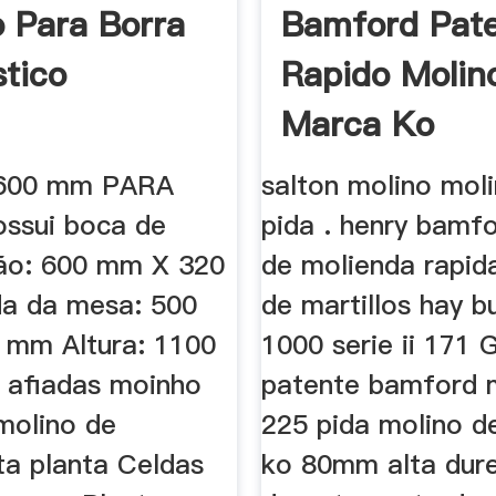
 Para Borra
Bamford Pat
stico
Rapido Molin
Marca Ko
600 mm PARA
salton molino moli
ssui boca de
pida . henry bamf
ão: 600 mm X 320
de molienda rapid
a da mesa: 500
de martillos hay b
mm Altura: 1100
1000 serie ii 171 
afiadas moinho
patente bamford 
 molino de
225 pida molino d
ta planta Celdas
ko 80mm alta dur