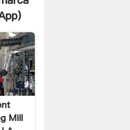
 marca
App
)
ent
g Mill