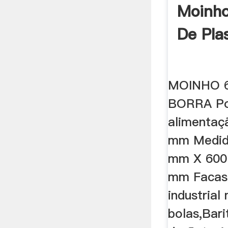
Moinho
De Pla
MOINHO 
BORRA Po
alimentaç
mm Medid
mm X 600 
mm Facas 
industrial
bolas,Bari