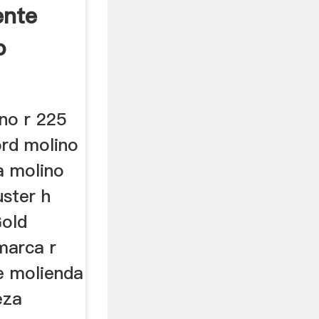
ente
o
no r 225
ord molino
a molino
uster h
Gold
marca r
e molienda
eza