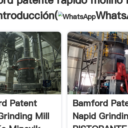
rd patente rapido molino
ntroducción(
Whats
d Patent
Bamford Pat
Grinding Mill
Napid Grindin