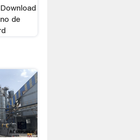
 Download
ino de
rd