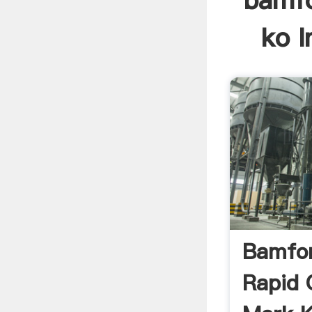
bamfo
ko I
Bamfor
Rapid 