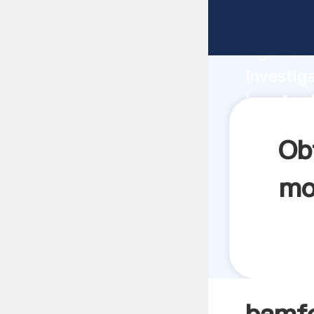
bamford
Agarrand
investig
bamford
crea el 
Ob
mo