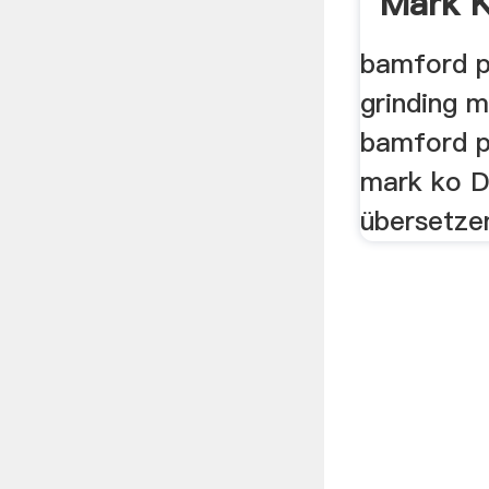
Mark K
bamford p
grinding m
bamford pa
mark ko D
übersetze