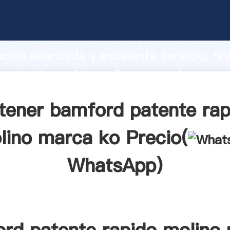
 patente rapido molino marca ko fabri
o fuerte capacidad de producción, fue
ación avanzada y excelente servicio, Sh
 patente rapido molino marca ko prov
valor y aporta valores a todos los client
tener bamford patente rap
lino marca ko Precio(
WhatsApp
)