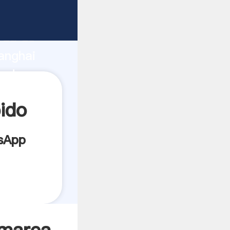
cante
rza de
anghai
eedor
es.
ido