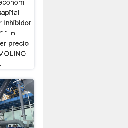
 econom
capital
 inhibidor
211 n
er precio
 MOLINO
.