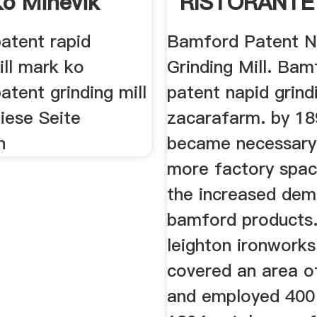
o Minevik
RISTORANTE
SCIALUPPA
atent rapid
Bamford Patent N
ill mark ko
Grinding Mill. Bam
tent grinding mill
patent napid grindi
iese Seite
zacarafarm. by 189
n
became necessary
more factory spac
the increased dem
bamford products.
leighton ironwork
covered an area o
and employed 400