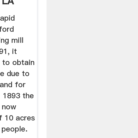
 LA
apid
ford
ng mill
1, it
 to obtain
e due to
and for
 1893 the
s now
f 10 acres
 people.