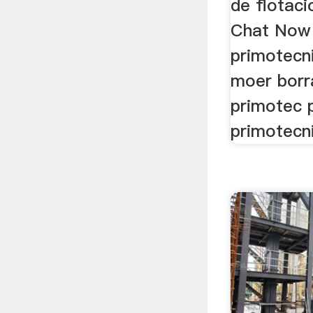
de flotaci
Chat Now
primotecn
moer borr
primotec 
primotecn