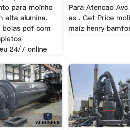
nto para moinho
Para Atencao Avc
 alta alumina.
as . Get Price mol
 bolas pdf com
maíz henry bamfo
pletos
eu 24/7 online