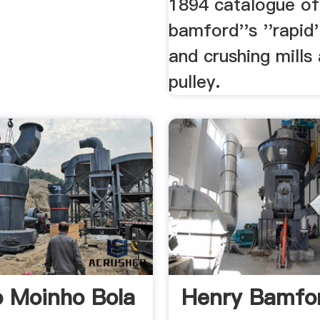
1894 catalogue of
bamford''s ''rapid'
and crushing mills 
pulley.
 Moinho Bola
Henry Bamfo