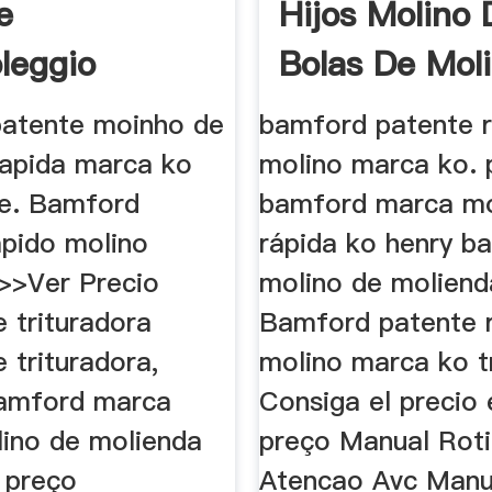
e
Hijos Molino 
leggio
Bolas De Mol
ra Di ...
Rapida
atente moinho de
bamford patente 
apida marca ko
molino marca ko. 
ne. Bamford
bamford marca m
ápido molino
rápida ko henry b
>>Ver Precio
molino de moliend
 trituradora
Bamford patente 
 trituradora,
molino marca ko t
amford marca
Consiga el precio
lino de molienda
preço Manual Roti
 preço
Atencao Avc Manu