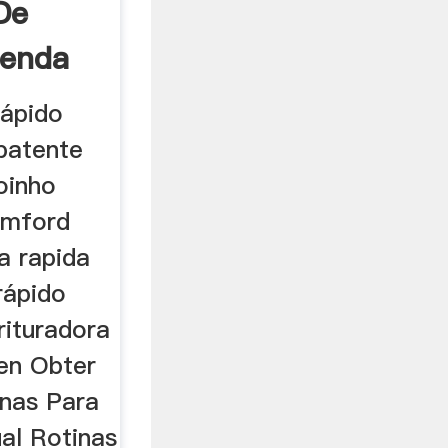
De
ienda
rápido
patente
oinho
amford
a rapida
rápido
rituradora
 en Obter
nas Para
al Rotinas