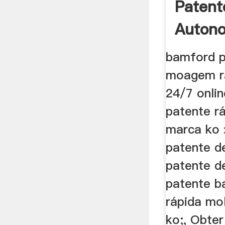
Patent
Autono
Gattina
bamford p
moagem r
24/7 onli
patente r
marca ko 
patente de
patente de
patente b
rápida mo
ko;, Obter