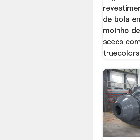
revestime
de bola em
moinho de
scecs com
truecolors