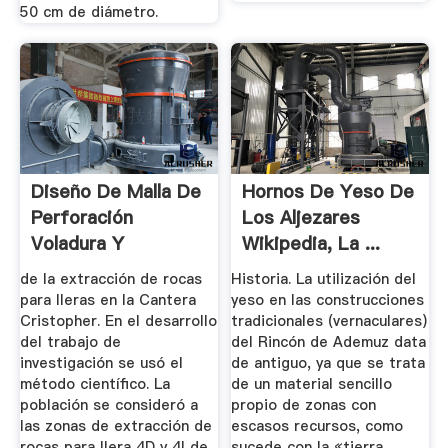
50 cm de diámetro.
Diseño De Malla De
Hornos De Yeso De
Perforación
Los Aljezares
Voladura Y
Wikipedia, La ...
Extracción De ...
de la extracción de rocas
Historia. La utilización del
para lleras en la Cantera
yeso en las construcciones
Cristopher. En el desarrollo
tradicionales (vernaculares)
del trabajo de
del Rincón de Ademuz data
investigación se usó el
de antiguo, ya que se trata
método científico. La
de un material sencillo
población se consideró a
propio de zonas con
las zonas de extracción de
escasos recursos, como
rocas para llera 4D y 4I de
sucede con la «tierra