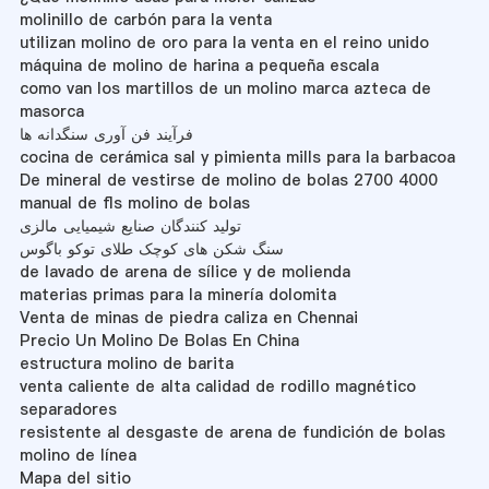
molinillo de carbón para la venta
utilizan molino de oro para la venta en el reino unido
máquina de molino de harina a pequeña escala
como van los martillos de un molino marca azteca de
masorca
فرآیند فن آوری سنگدانه ها
cocina de cerámica sal y pimienta mills para la barbacoa
De mineral de vestirse de molino de bolas 2700 4000
manual de fls molino de bolas
تولید کنندگان صنایع شیمیایی مالزی
سنگ شکن های کوچک طلای توکو باگوس
de lavado de arena de sílice y de molienda
materias primas para la minería dolomita
Venta de minas de piedra caliza en Chennai
Precio Un Molino De Bolas En China
estructura molino de barita
venta caliente de alta calidad de rodillo magnético
separadores
resistente al desgaste de arena de fundición de bolas
molino de línea
Mapa del sitio