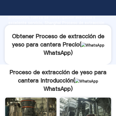
Proceso de extracción de yeso para cantera
fabricante Agarrando fuerte capacidad de
producción, fuerza de investigación avanzada y
excelente servicio, Shanghai Proceso de extracción
de yeso para cantera proveedor crea el valor y
aporta valores a todos los clientes.
Obtener Proceso de extracción de
yeso para cantera Precio(
WhatsApp
)
Proceso de extracción de yeso para
cantera Introducción(
WhatsApp
)