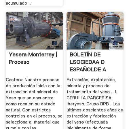
acumulado ...
Yesera Monterrey |
BOLETÍN DE
Proceso
LSOCIEDAA D
ESPAÑOLDE A
Cerámica Y Vidrio
Cantera: Nuestro proceso
Extracción, explotación,
...
de producción inicia con la
minería y proceso de
extracción del mineral de
tratamiento del yeso . J.
Yeso que se encuentra
CERULLA PARCERISA
como roca en su estado
Iberyeso. Grupo BPB . Los
natural. Con estrictos
últimos doscientos años de
controles en el proceso, se
extracción y fabricación
selecciona el material que
del yeso (efectuada
cumple con las
inicialmente de forma