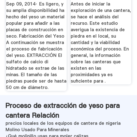
Y Puzolanas
MINEROS
Sep 09, 2014· Es ligero, y
Antes de iniciar la
su amplia disponibilidad ha
exploración de una cantera,
hecho del yeso un material
se hace el análisis del
popular para añadir a las
recurso. Este estudio
placas de construcción en
averigua la existencia de
seco. Fabricación del Yeso
piedra en el local, su
A continuación se muestra
cantidad y la viabilidad
el proceso de fabricación
económica del proceso. En
del yeso. EXTRACCIÓN El
general, la información
sulfato de calcio di
sobre las canteras que
hidratado se extrae de las
existen en las
minas. El tamaño de las
proximidades ya es
piedras puede ser de hasta
suficiente para .
50 cm de diámetro.
Proceso de extracción de yeso para
cantera Relación
precios locales de los equipos de cantera de nigeria
Molino Usado Para Minerales
¿Qué molinillo usas para moler calizas