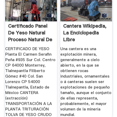
Certificado Panel
Cantera Wikipedia,
De Yeso Natural
La Enciclopedia
Proceso Natural De
Libre
...
CERTIFICADO DE YESO
Una cantera es una
Planta El Carmen Serafin
explotación minera,
Peña #935 Sur Col. Centro
generalmente a cielo
CP 64000 Monterrey,
abierto, en la que se
Tlalnepantla Filiberto
obtienen rocas
Gómez #40 Col. San
industriales, ornamentales
Lorenzo CP 54000
o á canteras suelen ser
Tlalnepantla, Estado de
explotaciones de pequeño
México CANTERA
tamaño, aunque el conjunto
(extracción)
de ellas representa,
TRANSPORTACIÓN A LA
probablemente, el mayor
PLANTA TRITURACIÓN
volumen de la minería
TOLVA DE YESO CRUDO
mundial.