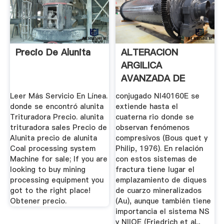
Precio De Alunita
ALTERACION
ARGILICA
AVANZADA DE
ROCAS .
Leer Más Servicio En Línea.
conjugado Nl40160E se
donde se encontró alunita
extiende hasta el
Trituradora Precio. alunita
cuaterna­ rio donde se
trituradora sales Precio de
observan fenómenos
Alunita precio de alunita
compresivos (Bous­ quet y
Coal processing system
Philip, 1976). En relación
Machine for sale; If you are
con estos sistemas de
looking to buy mining
fractura tiene lugar el
processing equipment you
emplazamiento de diques
got to the right place!
de cuarzo mineralizados
Obtener precio.
(Au), aunque también tiene
importancia el sistema NS
y NIlOE (Friedrich et aL,