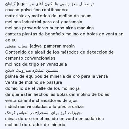
گیاهان jugar در مقابل مغز زامبی ها اکنون آقای من
caucho polvo fino rectificadora
materialez y metodos del molino de bolas
molinos industrial para caf guatemala
molinos proveedores buenos aires maquina
cantera plantas de beneficio molino de bolas de venta en
ee uu
آسیاب صنعتی jadwal pameran mesin
Contenido de álcali de los métodos de detección de
cemento convencionales
molinos de trigo en venezuela
انیمیشن عملکرد هیدرولیک شکن
planta de equipos de minería de oro para la venta
Venta de molino de pastura
domicilio de el valle de los molino jal
de que estan hechos las bolas del molino de bolas
venta caliente chancadoras de ajos
industrias vinculadas a la piedra caliza
تجهیزات فرز برای استخراج در مقیاس کوچک
minas de oro en el mundo en venta en sudáfrica
molino tricturador de mineria