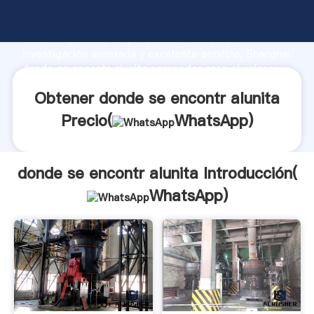
donde se encontr alunita fabricante Agarrando
fuerte capacidad de producción, fuerza de
investigación avanzada y excelente servicio, Shanghai
donde se encontr alunita proveedor crea el valor y
aporta valores a todos los clientes.
Obtener donde se encontr alunita
Precio(
WhatsApp
)
donde se encontr alunita Introducción(
WhatsApp
)