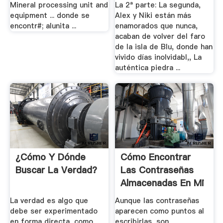
Mineral processing unit and
La 2ª parte: La segunda,
equipment ... donde se
Alex y Niki están más
encontr#; alunita ...
enamorados que nunca,
acaban de volver del faro
de la isla de Blu, donde han
vivido días inolvidabl,, La
auténtica piedra ...
¿Cómo Y Dónde
Cómo Encontrar
Buscar La Verdad?
Las Contraseñas
Almacenadas En Mi
...
La verdad es algo que
Aunque las contraseñas
debe ser experimentado
aparecen como puntos al
en forma directa, como
escribirlas, son