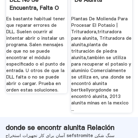
Encuentra, Falta O
No Abre
Es bastante habitual tener
Plantas De Molienda Para
que reparar errores de
Procesar El Potasio |
DLL. Suelen ocurrir al
Trituradora,trituradora
intentar abrir o instalar un
para alunita, Trituradora de
programa. Salen mensajes
alunita,planta de
de que no se puede
trituración de piedra
encontrar el módulo
alunita,también se utiliza
especificado o el punto de
para recuperar el potasio y
entrada. U otros de que la
aluminio Comercialmente
DLL falta o no se puede
se utiliza en, una .donde se
abrir o cargar. Prueba en
encontró alunita
orden estas soluciones.
bertkellyorgdonde se
encontró alunita, 2013
alunita minas en la mexico
...
donde se encontr alunita Relación
آسان برای کار تجهیزات استخراج sefstromite سنگ شکن