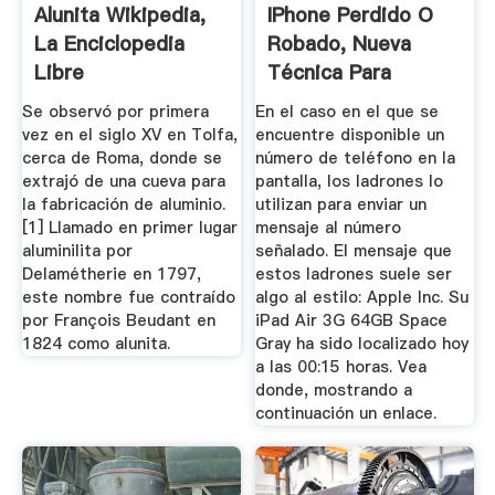
Alunita Wikipedia,
IPhone Perdido O
La Enciclopedia
Robado, Nueva
Libre
Técnica Para
Desbloquearlo
Se observó por primera
En el caso en el que se
vez en el siglo XV en Tolfa,
encuentre disponible un
cerca de Roma, donde se
número de teléfono en la
extrajó de una cueva para
pantalla, los ladrones lo
la fabricación de aluminio.
utilizan para enviar un
[1] Llamado en primer lugar
mensaje al número
aluminilita por
señalado. El mensaje que
Delamétherie en 1797,
estos ladrones suele ser
este nombre fue contraído
algo al estilo: Apple Inc. Su
por François Beudant en
iPad Air 3G 64GB Space
1824 como alunita.
Gray ha sido localizado hoy
a las 00:15 horas. Vea
donde, mostrando a
continuación un enlace.