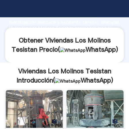
Viviendas Los Molinos Tesistan fabricante Agarrando
fuerte capacidad de producción, fuerza de
investigación avanzada y excelente servicio, Shanghai
Viviendas Los Molinos Tesistan proveedor crea el
valor y aporta valores a todos los clientes.
Obtener Viviendas Los Molinos
Tesistan Precio(
WhatsApp
)
Viviendas Los Molinos Tesistan
Introducción(
WhatsApp
)