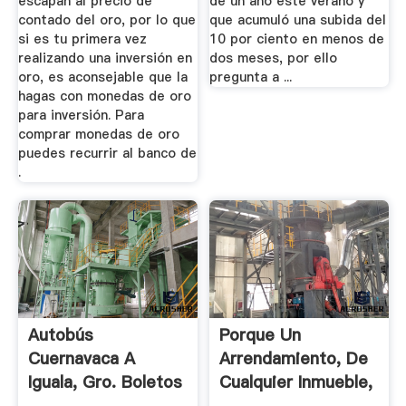
escapan al precio de
de un año este verano y
contado del oro, por lo que
que acumuló una subida del
si es tu primera vez
10 por ciento en menos de
realizando una inversión en
dos meses, por ello
oro, es aconsejable que la
pregunta a ...
hagas con monedas de oro
para inversión. Para
comprar monedas de oro
puedes recurrir al banco de
.
Autobús
Porque Un
Cuernavaca A
Arrendamiento, De
Iguala, Gro. Boletos
Cualquier Inmueble,
Y Horarios
No Acaba ...