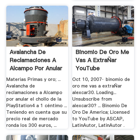
Avalancha De
Binomio De Oro Me
Reclamaciones A
Vas A ExtraÑar
Alcampo Por Anular
YouTube
El Chollo ...
Materias Primas y oro; ...
Oct 10, 2007· binomio de
Avalancha de
oro me vas a extraÑar
reclamaciones a Alcampo
alexcar30. Loading...
por anular el chollo de la
Unsubscribe from
PlayStation4 a 1 céntimo ...
alexcar30? ... Binomio De
Teniendo en cuenta que su
Oro De America; Licensed
precio real de mercado
to YouTube by ASCAP,
ronda los 300 euros, ...
LatinAutor, LatinAutor .