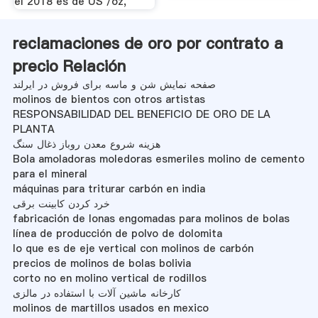
el 2018 es de US /oz,
reclamaciones de oro por contrato a
precio Relación
صفحه نمایش شن و ماسه برای فروش در ایرلند
molinos de bientos con otros artistas
RESPONSABILIDAD DEL BENEFICIO DE ORO DE LA
PLANTA
هزینه شروع معدن روباز ذغال سنگ
Bola amoladoras moledoras esmeriles molino de cemento
para el mineral
máquinas para triturar carbón en india
خرد کردن کابینت برقی
fabricación de lonas engomadas para molinos de bolas
línea de producción de polvo de dolomita
lo que es de eje vertical con molinos de carbón
precios de molinos de bolas bolivia
corto no en molino vertical de rodillos
کارخانه ماشین آلات با استفاده در مالزی
molinos de martillos usados en mexico