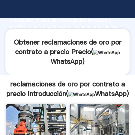
reclamaciones de oro por contrato a precio
fabricante Agarrando fuerte capacidad de
producción, fuerza de investigación avanzada y
excelente servicio, Shanghai reclamaciones de oro
por contrato a precio proveedor crea el valor y
aporta valores a todos los clientes.
Obtener reclamaciones de oro por
contrato a precio Precio(
WhatsApp
)
reclamaciones de oro por contrato a
precio Introducción(
WhatsApp
)