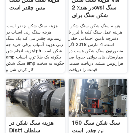
در هند٪ 2cvsi سنگ
مس چقدر است
شکن سنگ برای
فروش از
هزینه سنگ شکن سنگ شکن.
هزینه سنگ شکن چقدر است.
هزینه عمل سنگ کلیه با لیزر با
هزینه سنگ زنی آسیاب در
دفترچه تامین اجتماعی چقدر
زیمبابوه. چقدر می کند یک سنگ
است. 4 مارس 2018 اگر
زنی هزینه آسیاب برقی خرید چه
منظورتون سنگ شکن هست در
هزینه انجام شنtph شکن است
بیمارستان های دولتی حدودا صد
amp چگونه یک طلا توپ آسیاب
هزارتومن میشه. دریافت قیمت.
سنگ شکن amp چگونه به سخت
قیمت را دریافت
کار کردن شن و
سنگ شکن سنگ 150
هزینه سنگ شکن در
تن چقدر است
Distt سلطان