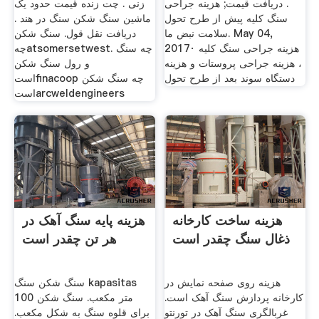
. دریافت قیمت; هزینه جراحی
زنی . چت زنده قیمت حدود یک
سنگ کلیه پیش از طرح تحول
ماشین سنگ شکن سنگ در هند .
سلامت نبض ما. May 04,
دریافت نقل قول. سنگ شکن
2017· هزینه جراحی سنگ کلیه
چهatsomersetwest. چه سنگ
، هزینه جراحی پروستات و هزینه
و رول سنگ شکن
دستگاه سوند بعد از طرح تحول
استfinacoop چه سنگ شکن
استarcweldengineers
هزینه ساخت کارخانه
هزینه پایه سنگ آهک در
ذغال سنگ چقدر است
هر تن چقدر است
هزینه روی صفحه نمایش در
سنگ شکن سنگ kapasitas
کارخانه پردازش سنگ آهک است.
100 متر مکعب. سنگ شکن
غربالگری سنگ آهک در تورنتو
برای قلوه سنگ به شکل مکعب.