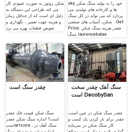
sky خود را به تولید سنگ شکن
شکن روتور به صورت عمودی کار
ها و کارخانه های تولیدی می
می کند طراحی این دستگاه به
پردازد که می تواند در کل سنگ
دلیل ای است که از حداقل زمان
شکن، آسیاب های صنعتی . Get
و هزینه جهت تعمیر ، نگهداری و
Price. چقدر هزینه سنگ شکن
تعویض قطعات بهره می برد
سنگ laurencebalas
سنگ آهک چقدر سخت
چقدر سنگ است
است DecobySan
چقدر سنگ شکن در چین است.
سنگ شکن قیمت فک چقدر
چقدر برای باز کردن یک کسب و
است؟ اندازه سنگ شکن چقدر
کار سنگ شکن در سرمایه
استartcore . سنگ آهک در
گذاری. لازم به ذکر است مصالح
اندازه ذرات شیشه ای سنگ