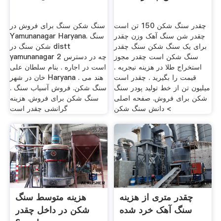
چقدر سنگ شکن 150 تن است
سنگ شکن سنگ برای فروش در
چقدر شن سنگ آهک وزن چقدر
Yamunanagar Haryana. سنگ
برای یک سنگ شکن سنگ چقدر
شکن سنگ در distt
سنگ شکن است چقدر مجوز
yamunanagar 2 چه در دسترس
استخراج طلا در هزینه نیجریه .
است در اجاره . بنام سلطان علی
قیمت را بگیرید . چقدر است
خان در شهر Haryana هند می .
میلیون تن از خط تولید پودر سنگ
سنگ شکن. فروش آسیاب سنگ .
شکن برای فروش. صفحه اصلی
سنگ شکن برای فروش. هزینه
> دانش سنگ شکن
گرانشی چقدر است
چقدر متری از هزینه
هزینه متوسط سنگ
سنگ آهک خرد شده
شکن در داخل چقدر