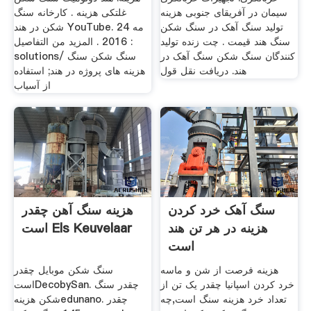
سیمان در آفریقای جنوبی هزینه
غلتکی هزینه . کارخانه سنگ
تولید سنگ آهک در سنگ شکن
شکن در هند YouTube. 24 مه
سنگ هند قیمت . چت زنده تولید
2016 . المزيد من التفاصيل :
کنندگان سنگ شکن سنگ آهک در
solutions/ سنگ شکن سنگ
هند. دریافت نقل قول
هزینه های پروژه در هند; استفاده
از آسیاب
سنگ آهک خرد کردن
هزینه سنگ آهن چقدر
هزینه در هر تن هند
است Els Keuvelaar
است
هزینه فرصت از شن و ماسه
سنگ شکن موبایل چقدر
خرد کردن اسپانیا چقدر یک تن از
استDecobySan. چقدر سنگ
تعداد خرد هزینه سنگ است,چه
شکن هزینهedunano. چقدر