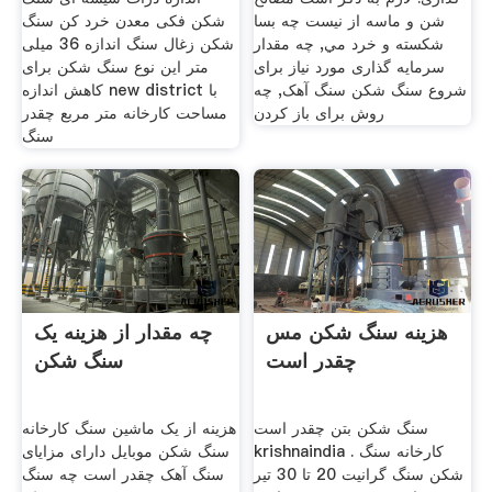
شن و ماسه از نيست چه بسا
شکن فکی معدن خرد کن سنگ
شكسته و خرد مي, چه مقدار
شکن زغال سنگ اندازه 36 میلی
سرمایه گذاری مورد نیاز برای
متر این نوع سنگ شکن برای
شروع سنگ شکن سنگ آهک, چه
کاهش اندازه new district با
روش برای باز کردن
مساحت کارخانه متر مربع چقدر
سنگ
هزینه سنگ شکن مس
چه مقدار از هزینه یک
چقدر است
سنگ شکن
سنگ شکن بتن چقدر است
هزینه از یک ماشین سنگ کارخانه
krishnaindia . کارخانه سنگ
سنگ شکن موبایل دارای مزایای
شکن سنگ گرانیت 20 تا 30 تیر
سنگ آهک چقدر است چه سنگ