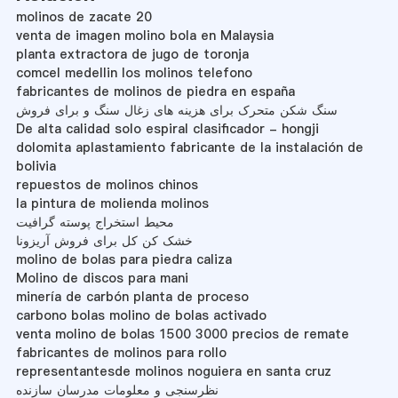
molinos de zacate 20
venta de imagen molino bola en Malaysia
planta extractora de jugo de toronja
comcel medellin los molinos telefono
fabricantes de molinos de piedra en españa
سنگ شکن متحرک برای هزینه های زغال سنگ و برای فروش
De alta calidad solo espiral clasificador - hongji
dolomita aplastamiento fabricante de la instalación de
bolivia
repuestos de molinos chinos
la pintura de molienda molinos
محیط استخراج پوسته گرافیت
خشک کن کل برای فروش آریزونا
molino de bolas para piedra caliza
Molino de discos para mani
minería de carbón planta de proceso
carbono bolas molino de bolas activado
venta molino de bolas 1500 3000 precios de remate
fabricantes de molinos para rollo
representantesde molinos noguiera en santa cruz
نظرسنجی و معلومات مدرسان سازنده