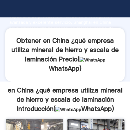
en China ¿qué empresa utiliza mineral de hierro y
escala de laminación fabricante Agarrando fuerte
capacidad de producción, fuerza de investigación
avanzada y excelente servicio, Shanghai en China
¿qué empresa utiliza mineral de hierro y escala de
laminación proveedor crea el valor y aporta valores a
Obtener en China ¿qué empresa
todos los clientes.
utiliza mineral de hierro y escala de
laminación Precio(
WhatsApp
)
en China ¿qué empresa utiliza mineral
de hierro y escala de laminación
Introducción(
WhatsApp
)