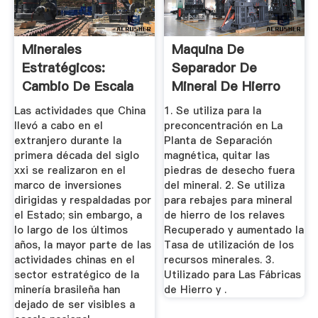
Minerales
Maquina De
Estratégicos:
Separador De
Cambio De Escala
Mineral De Hierro
De Las Relaciones
Humedo Separador
Las actividades que China
1. Se utiliza para la
...
...
llevó a cabo en el
preconcentración en La
extranjero durante la
Planta de Separación
primera década del siglo
magnética, quitar las
xxi se realizaron en el
piedras de desecho fuera
marco de inversiones
del mineral. 2. Se utiliza
dirigidas y respaldadas por
para rebajes para mineral
el Estado; sin embargo, a
de hierro de los relaves
lo largo de los últimos
Recuperado y aumentado la
años, la mayor parte de las
Tasa de utilización de los
actividades chinas en el
recursos minerales. 3.
sector estratégico de la
Utilizado para Las Fábricas
minería brasileña han
de Hierro y .
dejado de ser visibles a