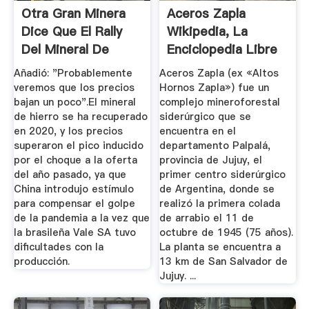
Otra Gran Minera
Aceros Zapla
Dice Que El Rally
Wikipedia, La
Del Mineral De
Enciclopedia Libre
Hierro Acabó
Añadió: "Probablemente
Aceros Zapla (ex «Altos
veremos que los precios
Hornos Zapla») fue un
bajan un poco".El mineral
complejo mineroforestal
de hierro se ha recuperado
siderúrgico que se
en 2020, y los precios
encuentra en el
superaron el pico inducido
departamento Palpalá,
por el choque a la oferta
provincia de Jujuy, el
del año pasado, ya que
primer centro siderúrgico
China introdujo estímulo
de Argentina, donde se
para compensar el golpe
realizó la primera colada
de la pandemia a la vez que
de arrabio el 11 de
la brasileña Vale SA tuvo
octubre de 1945 (75 años).
dificultades con la
La planta se encuentra a
producción.
13 km de San Salvador de
Jujuy. ...