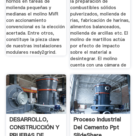
hornos en tareas de
la preparación de
molienda pequeñas y
combustibles sólidos
medianas el molino MVR
pulverizados, molienda de
con accionamiento
rias, fabricación de harinas,
convencional es la elección
alimentos balanceados,
acertada. Entre otros,
molienda de arcillas etc. El
constituye la pieza clave
molino de martillos actúa
de nuestras instalaciones
por efecto de impacto
modulares ready2grind.
sobre el material a
desintegrar. El molino
cuenta con una cámara de
DESARROLLO,
Proceso Industrial
CONSTRUCCIÓN Y
Del Cemento Ppt
PRUEBAS DE .
SlideShare