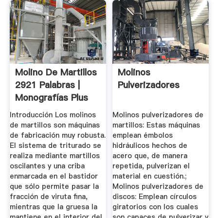
Molino De Martillos
Molinos
2921 Palabras |
Pulverizadores
Monografías Plus
Introducción Los molinos
Molinos pulverizadores de
de martillos son máquinas
martillos: Estas máquinas
de fabricación muy robusta.
emplean émbolos
El sistema de triturado se
hidráulicos hechos de
realiza mediante martillos
acero que, de manera
oscilantes y una criba
repetida, pulverizan el
enmarcada en el bastidor
material en cuestión.;
que sólo permite pasar la
Molinos pulverizadores de
fracción de viruta fina,
discos: Emplean círculos
mientras que la gruesa la
giratorios con los cuales
mantiene en el interior del
son capaces de pulverizar y