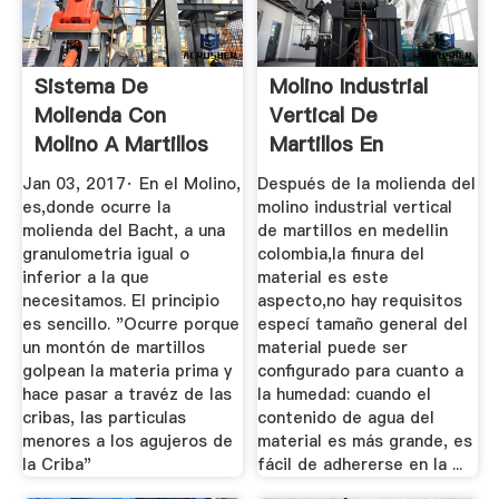
Sistema De
Molino Industrial
Molienda Con
Vertical De
Molino A Martillos
Martillos En
Engormix
Medellin Colombia
Jan 03, 2017· En el Molino,
Después de la molienda del
es,donde ocurre la
molino industrial vertical
molienda del Bacht, a una
de martillos en medellin
granulometria igual o
colombia,la finura del
inferior a la que
material es este
necesitamos. El principio
aspecto,no hay requisitos
es sencillo. "Ocurre porque
especí tamaño general del
un montón de martillos
material puede ser
golpean la materia prima y
configurado para cuanto a
hace pasar a travéz de las
la humedad: cuando el
cribas, las particulas
contenido de agua del
menores a los agujeros de
material es más grande, es
la Criba"
fácil de adhererse en la ...