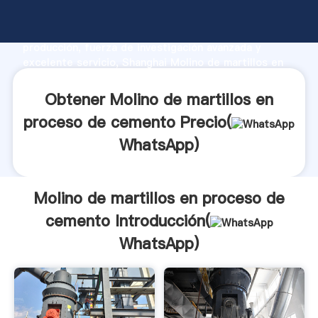
Molino de martillos en proceso de cemento
fabricante Agarrando fuerte capacidad de
producción, fuerza de investigación avanzada y
excelente servicio, Shanghai Molino de martillos en
proceso de cemento proveedor crea el valor y aporta
valores a todos los clientes.
Obtener Molino de martillos en
proceso de cemento Precio(
WhatsApp
)
Molino de martillos en proceso de
cemento Introducción(
WhatsApp
)