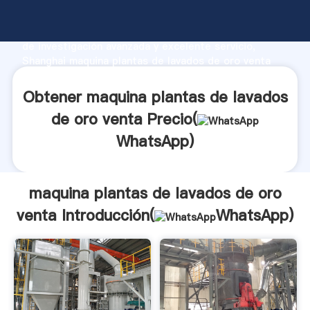
maquina plantas de lavados de oro venta fabricante
Agarrando fuerte capacidad de producción, fuerza
de investigación avanzada y excelente servicio,
Shanghai maquina plantas de lavados de oro venta
proveedor crea el valor y aporta valores a todos los
clientes.
Obtener maquina plantas de lavados
de oro venta Precio(
WhatsApp
)
maquina plantas de lavados de oro
venta Introducción(
WhatsApp
)