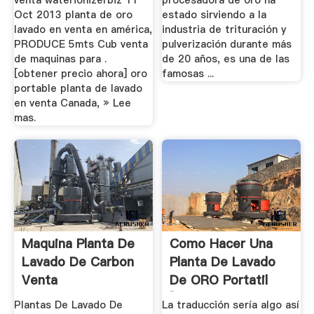
venta waterionizerbiz 11
procesadora de oro ha
Oct 2013 planta de oro
estado sirviendo a la
lavado en venta en américa,
industria de trituración y
PRODUCE 5mts Cub venta
pulverización durante más
de maquinas para .
de 20 años, es una de las
[obtener precio ahora] oro
famosas ...
portable planta de lavado
en venta Canada, » Lee
mas.
Maquina Planta De
Como Hacer Una
Lavado De Carbon
Planta De Lavado
Venta
De ORO Portatil
[casera ...
Plantas De Lavado De
La traducción sería algo así