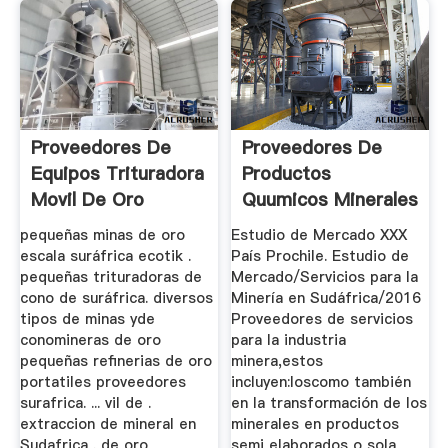
Proveedores De
Proveedores De
Equipos Trituradora
Productos
Movil De Oro
Quumicos Minerales
Surafrica
De Oro En ...
pequeñas minas de oro
Estudio de Mercado XXX
escala suráfrica ecotik .
País Prochile. Estudio de
pequeñas trituradoras de
Mercado/Servicios para la
cono de suráfrica. diversos
Minería en Sudáfrica/2016
tipos de minas yde
Proveedores de servicios
conomineras de oro
para la industria
pequeñas refinerias de oro
minera,estos
portatiles proveedores
incluyen:loscomo también
surafrica. ... vil de .
en la transformación de los
extraccion de mineral en
minerales en productos
Sudafrica . de oro
semi elaborados o sola