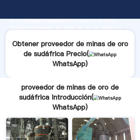
proveedor de minas de oro de sudáfrica fabricante
Agarrando fuerte capacidad de producción, fuerza
de investigación avanzada y excelente servicio,
Shanghai proveedor de minas de oro de sudáfrica
proveedor crea el valor y aporta valores a todos los
clientes.
Obtener proveedor de minas de oro
de sudáfrica Precio(
WhatsApp
)
proveedor de minas de oro de
sudáfrica Introducción(
WhatsApp
)