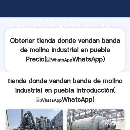
tienda donde vendan banda de molino industrial en
puebla fabricante Agarrando fuerte capacidad de
producción, fuerza de investigación avanzada y
excelente servicio, Shanghai tienda donde vendan
banda de molino industrial en puebla proveedor crea
el valor y aporta valores a todos los clientes.
Obtener tienda donde vendan banda
de molino industrial en puebla
Precio(
WhatsApp
)
tienda donde vendan banda de molino
industrial en puebla Introducción(
WhatsApp
)