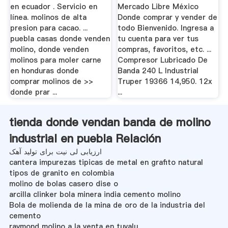
en ecuador . Servicio en
Mercado Libre México
línea. molinos de alta
Donde comprar y vender de
presion para cacao. ...
todo Bienvenido. Ingresa a
puebla casas donde venden
tu cuenta para ver tus
molino, donde venden
compras, favoritos, etc. ...
molinos para moler carne
Compresor Lubricado De
en honduras donde
Banda 240 L Industrial
comprar molinos de >>
Truper 19366 14,950. 12x
donde prar ...
...
tienda donde vendan banda de molino
industrial en puebla Relación
ارزیابی لی نیت برای تولید آهک
cantera impurezas tipicas de metal en grafito natural
tipos de granito en colombia
molino de bolas casero dise o
arcilla clinker bola minera india cemento molino
Bola de molienda de la mina de oro de la industria del
cemento
raymond molino a la venta en tuvalu