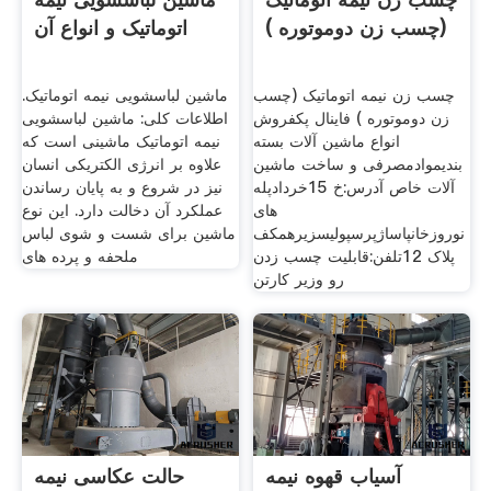
(چسب زن دوموتوره )
اتوماتیک و انواع آن
چسب زن نیمه اتوماتیک (چسب
ماشین لباسشویی نیمه اتوماتیک.
زن دوموتوره ) فاینال پکفروش
اطلاعات کلی: ماشین لباسشویی
انواع ماشین آلات بسته
نیمه اتوماتیک ماشینی است که
بندیموادمصرفی و ساخت ماشین
علاوه بر انرژی الکتریکی انسان
آلات خاص آدرس:خ 15خردادپله
نیز در شروع و به پایان رساندن
های
عملکرد آن دخالت دارد. این نوع
نوروزخانپاساژپرسپولیسزیرهمکف
ماشین برای شست و شوی لباس
پلاک 12تلفن:قابلیت چسب زدن
ملحفه و پرده های
رو وزیر کارتن
آسیاب قهوه نیمه
حالت عکاسی نیمه