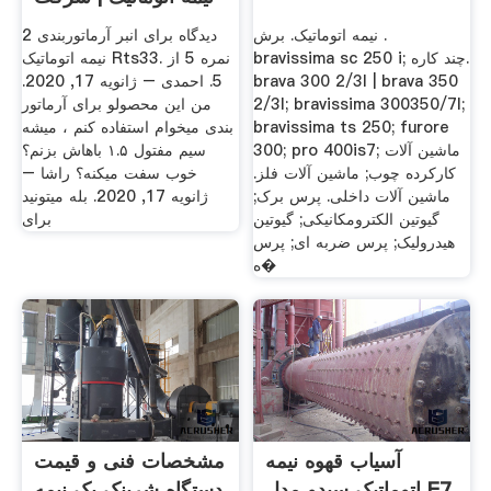
نیمه اتوماتیک. برش .
2 دیدگاه برای انبر آرماتوربندی
bravissima sc 250 i; چند کاره.
نیمه اتوماتیک Rts33. نمره 5 از
brava 300 2/3l | brava 350
5. احمدی – ژانویه 17, 2020.
2/3l; bravissima 300350/7l;
من این محصولو برای آرماتور
bravissima ts 250; furore
بندی میخوام استفاده کنم ، میشه
300; pro 400is7; ماشین آلات
سیم مفتول ۱.۵ باهاش بزنم؟
کارکرده چوب; ماشین آلات فلز.
خوب سفت میکنه؟ راشا –
ماشین آلات داخلی. پرس برک;
ژانویه 17, 2020. بله میتونید
گیوتین الکترومکانیکی; گیوتین
برای
هیدرولیک; پرس ضربه ای; پرس
ه�
آسیاب قهوه نیمه
مشخصات فنی و قیمت
اتوماتیک سیدو مدل E7
دستگاه شرینک پک نیمه