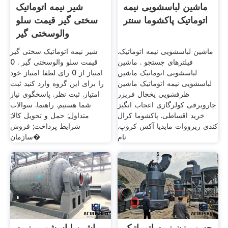
ماشین لباسشویی نیمه
شیر نیمه اتوماتیک
اتوماتیک پاکشوما سنتر
سختی گیر قیمت سلو
والوسختی گیر
ماشین لباسشویی نیمه اتوماتیک.
شیر نیمه اتوماتیک سختی گیر
فیلترهای جستجو . ماشین
قیمت سلو والوسختی گیر . 0
لباسشویی اتوماتیک ماشین
امتیاز از 0 رای لطفا امتیاز خود
لباسشویی نیمه اتوماتیک ماشین
را برای این گروه وارد کنید ثبت
ظرفشویی یخچال فریزر
امتیاز. ثبت نظر. پاسخگوي نياز
جاروبرقی کولرگازی اعجاب انگیز
شما هستيم. راهنما. سوالات
خرید اقساطی. پاکشوما کرال
متداول; حمل و تحویل کالا;
کندی زیرووات مایدیا آکس کروپ.
شرایط پرداخت; فروش
نام
سازمان�
چسب زن نیمه اتوماتیک
ماشین لباسشویی نیمه