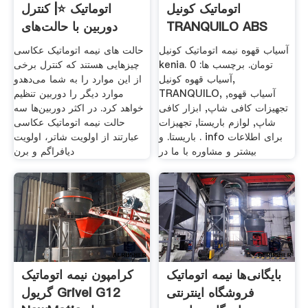
اتوماتیک کونیل
اتوماتیک ⭐| کنترل
TRANQUILO ABS
دوربین با حالت‌های
عکاسی
آسیاب قهوه نیمه اتوماتیک کونیل
حالت های نیمه اتوماتیک عکاسی
kenia. 0 تومان. برچسب ها:
چیزهایی هستند که کنترل برخی
آسیاب قهوه کونیل,
از این موارد را به شما می‌دهدو
TRANQUILO, آسیاب قهوه,
موارد دیگر را دوربین تنظیم
تجهیزات کافی شاپ, ابزار کافی
خواهد کرد. در اکثر دوربین‌ها سه
شاپ, لوازم باریستا, تجهیزات
حالت نیمه اتوماتیک عکاسی
باریستا. و . info برای اطلاعات
عبارتند از اولویت شاتر، اولویت
بیشتر و مشاوره با ما در
دیافراگم و برن
بایگانی‌ها نیمه اتوماتیک
کرامپون نیمه اتوماتیک
فروشگاه اینترنتی
گریول Grivel G12