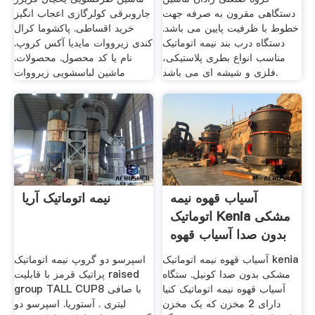
دستگاهی مقرون به صرفه جهت
جاروبرقی کولرگازی اعجاب انگیز
خطوط با ظرفیت پایین می باشد.
خرید اقساطی. پاکشوما کرال
دستگاه درب بند نیمه اتوماتیک
کندی زیرووات مایدیا آکس کروپ.
مناسب انواع بطری پلاستیکی،
نام یا کد محصول. محصولات.
فلزی و شیشه ای می باشد.
ماشین لباسشویی زیرووات
آسیاب قهوه نیمه
نیمه اتوماتیک آریا
اتوماتیک Kenia مشکی
بدون صدا آسیاب قهوه
آسیاب قهوه نیمه اتوماتیک kenia
اسپرسو دو گروپ نیمه اتوماتیک
مشکی بدون صدا کونیل. ستگاه
پراتیک قرمز با قابلیت raised
آسیاب قهوه نیمه اتوماتیک کنیا
group TALL CUPبا صافی 8
دارای 2 مخزن که یک مخزن
لیتری . آستوریا. اسپرسو دو