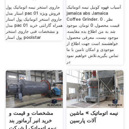
آسیاب قهوه کونیل نیمه اتوماتیک
جاروی استخر نیمه اتوماتیک پول
jamaica abs Jamaica
استار مدل pac 01 فروش ویژه
Coffee Grinder. 0 نظر .
جاروی استخر اتوماتیک پول استار
قیمت محصول. 0 تومان. موجود
مدل pac 01 همراه گارانتی خرید
شد به من اطلاع بده مقایسه.
و مشخصات فنی جاروی استخر
موجود نیست. معرفی محصول.
پول استار poolstar
خواهشمند است جهت اطلاع از
موجودی و امکان تامین با ما
تماس بگیرید.تلاش خواهیم نمود
در
نیمه اتوماتیک » ماشین
مشخصات و قیمت و
آلات پارسین
خرید انبر آرماتور بند
نیمه اتوماتیک | شرکت