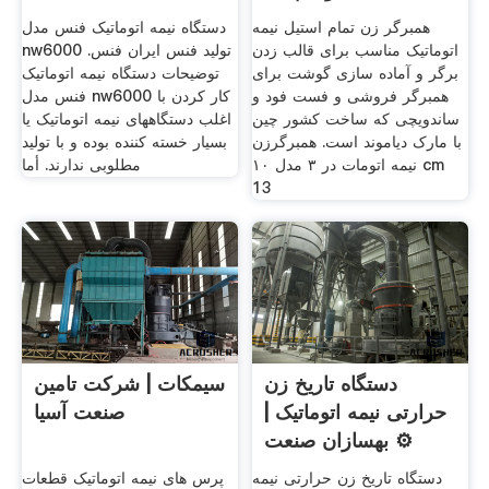
همبرگر زن تمام استیل نیمه
دستگاه نیمه اتوماتیک فنس مدل
اتوماتیک مناسب برای قالب زدن
nw6000 تولید فنس ایران فنس.
برگر و آماده سازی گوشت برای
توضیحات دستگاه نیمه اتوماتیک
همبرگر فروشی و فست فود و
فنس مدل nw6000 کار کردن با
ساندویچی که ساخت کشور چین
اغلب دستگاههای نیمه اتوماتیک یا
با مارک دیاموند است. همبرگرزن
بسیار خسته کننده بوده و با توليد
نیمه اتومات در ۳ مدل ۱۰ cm
مطلوبی ندارند. أما
13
دستگاه تاریخ زن
سیمکات | شرکت تامین
حرارتی نیمه اتوماتیک |
صنعت آسیا
⚙️ بهسازان صنعت
دستگاه تاریخ زن حرارتی نیمه
پرس های نیمه اتوماتیک قطعات