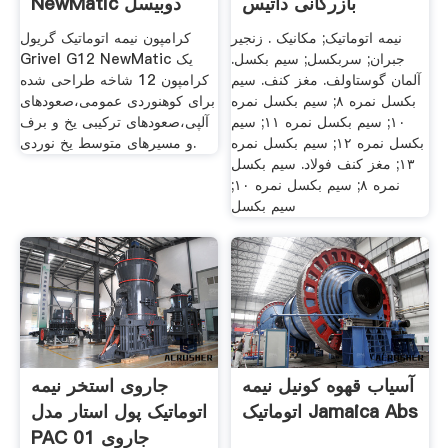
بازرگانی داتیس
NewMatic دوبیسل
نیمه اتوماتیک; مکانیک . زنجیر
کرامپون نیمه اتوماتیک گریول
جبران; سربکسل; سیم بکسل.
Grivel G12 NewMatic یک
آلمان گوستاولف. مغز کنف. سیم
کرامپون 12 شاخه طراحی شده
بکسل نمره ۸; سیم بکسل نمره
برای کوهنوردی عمومی،صعودهای
۱۰; سیم بکسل نمره ۱۱; سیم
آلپی،صعودهای ترکیبی یخ و برف
بکسل نمره ۱۲; سیم بکسل نمره
و مسیرهای متوسط یخ نوردی.
۱۳; مغز کنف فولاد. سیم بکسل
نمره ۸; سیم بکسل نمره ۱۰;
سیم بکسل
آسیاب قهوه کونیل نیمه
جاروی استخر نیمه
اتوماتیک Jamaica Abs
اتوماتیک پول استار مدل
PAC 01 جاروی