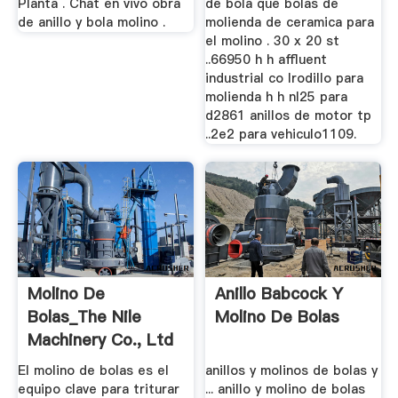
Planta . Chat en vivo obra
de bola que bolas de
de anillo y bola molino .
molienda de ceramica para
el molino . 30 x 20 st
..66950 h h affluent
industrial co lrodillo para
molienda h h nl25 para
d2861 anillos de motor tp
..2e2 para vehiculo1109.
Molino De
Anillo Babcock Y
Bolas_The Nile
Molino De Bolas
Machinery Co., Ltd
El molino de bolas es el
anillos y molinos de bolas y
equipo clave para triturar
... anillo y molino de bolas