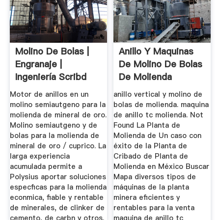
Molino De Bolas |
Anillo Y Maquinas
Engranaje |
De Molino De Bolas
Ingeniería Scribd
De Molienda
Motor de anillos en un
anillo vertical y molino de
molino semiautgeno para la
bolas de molienda. maquina
molienda de mineral de oro.
de anillo tc molienda. Not
Molino semiautgeno y de
Found La Planta de
bolas para la molienda de
Molienda de Un caso con
mineral de oro / cuprico. La
éxito de la Planta de
larga experiencia
Cribado de Planta de
acumulada permite a
Molienda en México Buscar
Polysius aportar soluciones
Mapa diversos tipos de
especficas para la molienda
máquinas de la planta
econmica, fiable y rentable
minera eficientes y
de minerales, de clinker de
rentables para la venta
cemento, de carbn y otros.
maquina de anillo tc