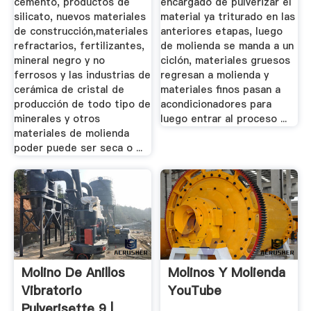
cemento, productos de
encargado de pulverizar el
silicato, nuevos materiales
material ya triturado en las
de construcción,materiales
anteriores etapas, luego
refractarios, fertilizantes,
de molienda se manda a un
mineral negro y no
ciclón, materiales gruesos
ferrosos y las industrias de
regresan a molienda y
cerámica de cristal de
materiales finos pasan a
producción de todo tipo de
acondicionadores para
minerales y otros
luego entrar al proceso ...
materiales de molienda
poder puede ser seca o ...
Molino De Anillos
Molinos Y Molienda
Vibratorio
YouTube
Pulverisette 9 |