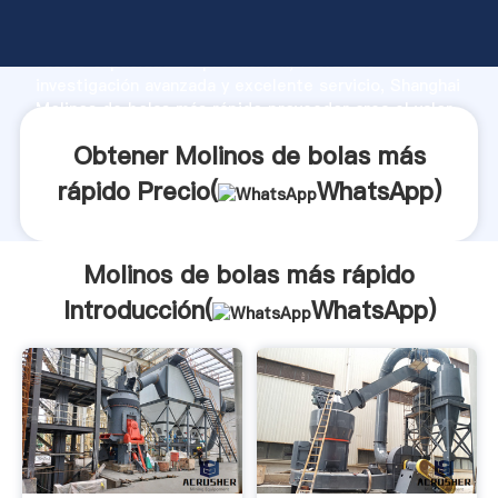
Molinos de bolas más rápido fabricante Agarrando
fuerte capacidad de producción, fuerza de
investigación avanzada y excelente servicio, Shanghai
Molinos de bolas más rápido proveedor crea el valor
y aporta valores a todos los clientes.
Obtener Molinos de bolas más
rápido Precio(
WhatsApp
)
Molinos de bolas más rápido
Introducción(
WhatsApp
)