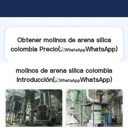
molinos de arena silica colombia fabricante
Agarrando fuerte capacidad de producción, fuerza
de investigación avanzada y excelente servicio,
Shanghai molinos de arena silica colombia proveedor
crea el valor y aporta valores a todos los clientes.
Obtener molinos de arena silica
colombia Precio(
WhatsApp
)
molinos de arena silica colombia
Introducción(
WhatsApp
)