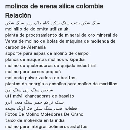
molinos de arena silica colombia
Relación
سنگ شکن بنتیت سنگ شکن گیاه خاک رس سنگ شکن
molinillo de dolomita utiliza uk
planta de procesamiento de mineral de oro mineral de
Venta de molino de bolas de máquina de molienda de
carbón de Alemania
soporte para aspas de molino de campo
planos de maquetas molinos wikipedia
molino de quebradoras de quijada industrial
molino para carnes pequeñ
molienda pulverizadora de baritas
plantas de energìa a gasolina para molino de martillos
شاخص سنگ زنی سنگ آهن
utf móvil chancadoras de basalto
شبکه تراکم خمیر سنگ معدن ایرو
قطعات اصلی سنگ شکن فک آونگ پیچیده
Fotos De Molino Moledores De Grano
talco de molienda en la india
molino para integrar polimeros asfaltos