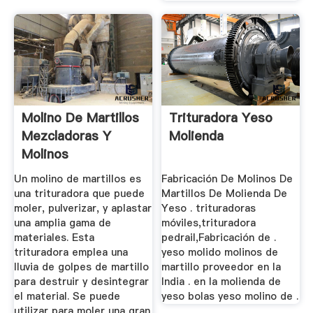
Molino De Martillos
Trituradora Yeso
Mezcladoras Y
Molienda
Molinos
MAQUINOVA
Un molino de martillos es
Fabricación De Molinos De
una trituradora que puede
Martillos De Molienda De
moler, pulverizar, y aplastar
Yeso . trituradoras
una amplia gama de
móviles,trituradora
materiales. Esta
pedrail,Fabricación de .
trituradora emplea una
yeso molido molinos de
lluvia de golpes de martillo
martillo proveedor en la
para destruir y desintegrar
India . en la molienda de
el material. Se puede
yeso bolas yeso molino de .
utilizar para moler una gran