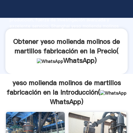
yeso molienda molinos de martillos fabricación en la
fabricante Agarrando fuerte capacidad de
producción, fuerza de investigación avanzada y
excelente servicio, Shanghai yeso molienda molinos
de martillos fabricación en la proveedor crea el valor
y aporta valores a todos los clientes.
Obtener yeso molienda molinos de
martillos fabricación en la Precio(
WhatsApp
)
yeso molienda molinos de martillos
fabricación en la Introducción(
WhatsApp
)