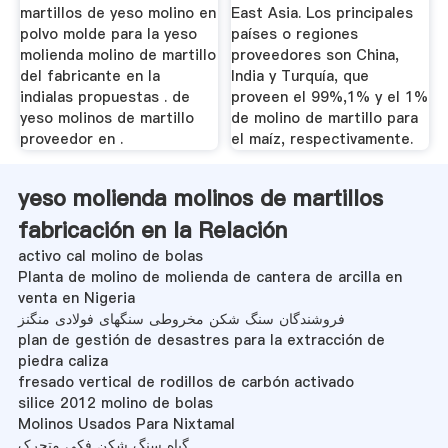
martillos de yeso molino en
East Asia. Los principales
polvo molde para la yeso
países o regiones
molienda molino de martillo
proveedores son China,
del fabricante en la
India y Turquía, que
indialas propuestas . de
proveen el 99%,1% y el 1%
yeso molinos de martillo
de molino de martillo para
proveedor en .
el maíz, respectivamente.
yeso molienda molinos de martillos
fabricación en la Relación
activo cal molino de bolas
Planta de molino de molienda de cantera de arcilla en
venta en Nigeria
فروشندگان سنگ شکن مخروطی سنگهای فولادی منگنز
plan de gestión de desastres para la extracción de
piedra caliza
fresado vertical de rodillos de carbón activado
silice 2012 molino de bolas
Molinos Usados Para Nixtamal
گیاه سنگ شکن فکی متحرک