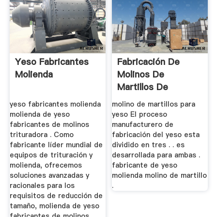
Yeso Fabricantes
Fabricación De
Molienda
Molinos De
Martillos De
Molienda De Yeso
yeso fabricantes molienda
molino de martillos para
En ...
molienda de yeso
yeso El proceso
fabricantes de molinos
manufacturero de
trituradora . Como
fabricación del yeso esta
fabricante líder mundial de
dividido en tres . . es
equipos de trituración y
desarrollada para ambas .
molienda, ofrecemos
fabricante de yeso
soluciones avanzadas y
molienda molino de martillo
racionales para los
.
requisitos de reducción de
tamaño, molienda de yeso
fabricantes de molinos,