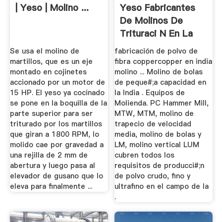
| Yeso | Molino ...
Yeso Fabricantes
De Molinos De
Trituraci N En La
India
Se usa el molino de
fabricación de polvo de
martillos, que es un eje
fibra coppercopper en india
montado en cojinetes
molino ... Molino de bolas
accionado por un motor de
de peque#;a capacidad en
15 HP. El yeso ya cocinado
la India . Equipos de
se pone en la boquilla de la
Molienda. PC Hammer Mill,
parte superior para ser
MTW, MTM, molino de
triturado por los martillos
trapecio de velocidad
que giran a 1800 RPM, lo
media, molino de bolas y
molido cae por gravedad a
LM, molino vertical LUM
una rejilla de 2 mm de
cubren todos los
abertura y luego pasa al
requisitos de producci#;n
elevador de gusano que lo
de polvo crudo, fino y
eleva para finalmente ...
ultrafino en el campo de la
.