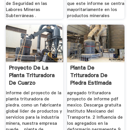
de Seguridad en las
que este informe se centra
Labores Mineras
mayoritariamente en los
Subterráneas .
productos minerales
Proyecto De La
Planta De
Planta Trituradora
Trituradora De
De Cuarzo
Piedra Estimada
Informe Del
informe del proyecto de la
agregado trituradora
Proyecto
planta trituradora de
proyecto de informe pdf
piedra. como un fabricante
mexico. Descarga gratuita
global líder de productos y
Instituto Mexicano del
servicios para la industria
Transporte. 2 Influencia de
minera, nuestra empresa
los agregados en la
puede ... planta de
deformacin permanente 9.