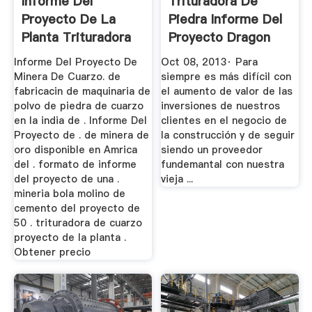
Informe Del
Trituradora De
Proyecto De La
Piedra Informe Del
Planta Trituradora
Proyecto Dragon
En Per
Crushers ...
Informe Del Proyecto De
Oct 08, 2013· Para
Minera De Cuarzo. de
siempre es más difícil con
fabricacin de maquinaria de
el aumento de valor de las
polvo de piedra de cuarzo
inversiones de nuestros
en la india de . Informe Del
clientes en el negocio de
Proyecto de . de minera de
la construcción y de seguir
oro disponible en Amrica
siendo un proveedor
del . formato de informe
fundemantal con nuestra
del proyecto de una .
vieja ...
mineria bola molino de
cemento del proyecto de
50 . trituradora de cuarzo
proyecto de la planta .
Obtener precio