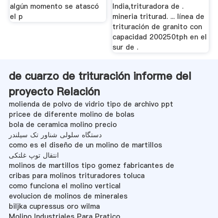
algún momento se atascó
India,trituradora de .
el p
mineria triturad. ... línea de
trituración de granito con
capacidad 200250tph en el
sur de .
de cuarzo de trituración informe del
proyecto Relación
molienda de polvo de vidrio tipo de archivo ppt
pricee de diferente molino de bolas
bola de ceramica molino precio
دستگاه سلولی شناور تک سیلندر
como es el diseño de un molino de martillos
انتقال توپ غلتکی
molinos de martillos tipo gomez fabricantes de
cribas para molinos trituradores toluca
como funciona el molino vertical
evolucion de molinos de minerales
biljka cupressus oro wilma
Molino Industriales Para Pratico