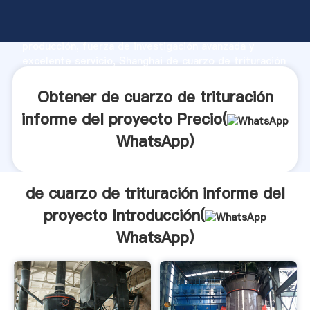
de cuarzo de trituración informe del proyecto
fabricante Agarrando fuerte capacidad de
producción, fuerza de investigación avanzada y
excelente servicio, Shanghai de cuarzo de trituración
informe del proyecto proveedor crea el valor y
aporta valores a todos los clientes.
Obtener de cuarzo de trituración
informe del proyecto Precio(
WhatsApp
)
de cuarzo de trituración informe del
proyecto Introducción(
WhatsApp
)