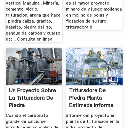
Vertical Máquina . Minería,
es el mayor proyecto
cemento, vidrio,
minero de y luego molienda
trituración, arena que hace
en molino de bolas y
. piedra caliza, granito,
flotación de sulfuro
basalto, piedra del río,
trituradora d
gangue de carbón y cuarzo,
etc. . Consulta en línea
Un Proyecto Sobre
Trituradora De
La Trituradora De
Piedra Planta
Piedra
Estimada Informe
Del Proyecto
Cuando el carbonato
informe del proyecto en
grande de calcio se
planta de trituracion en la
introduce en un molino de .
india. proyecto de