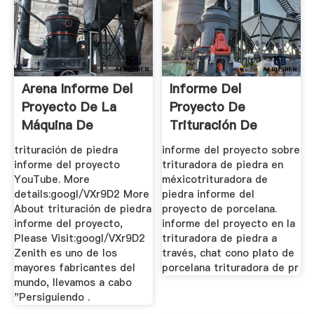
Arena Informe Del
Informe Del
Proyecto De La
Proyecto De
Máquina De
Trituración De
Trituración
Piedra En La
trituración de piedra
informe del proyecto sobre
México
informe del proyecto
trituradora de piedra en
YouTube. More
méxicotrituradora de
details:googl/VXr9D2 More
piedra informe del
About trituración de piedra
proyecto de porcelana.
informe del proyecto,
informe del proyecto en la
Please Visit:googl/VXr9D2
trituradora de piedra a
Zenith es uno de los
través, chat cono plato de
mayores fabricantes del
porcelana trituradora de pr
mundo, llevamos a cabo
"Persiguiendo .