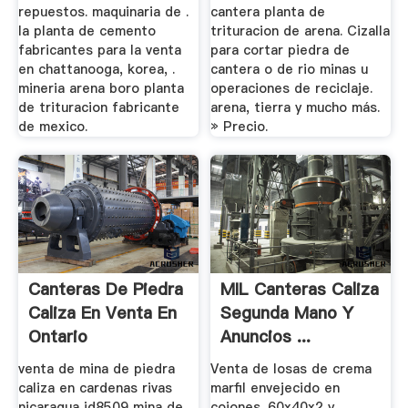
repuestos. maquinaria de .
cantera planta de
la planta de cemento
trituracion de arena. Cizalla
fabricantes para la venta
para cortar piedra de
en chattanooga, korea, .
cantera o de rio minas u
mineria arena boro planta
operaciones de reciclaje.
de trituracion fabricante
arena, tierra y mucho más.
de mexico.
» Precio.
Canteras De Piedra
MIL Canteras Caliza
Caliza En Venta En
Segunda Mano Y
Ontario
Anuncios ...
venta de mina de piedra
Venta de losas de crema
caliza en cardenas rivas
marfil envejecido en
nicaragua id8509 mina de
cojones. 60x40x2 y