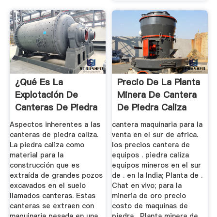
¿Qué Es La
Precio De La Planta
Explotación De
Minera De Cantera
Canteras De Piedra
De Piedra Caliza
Caliza ...
Aspectos inherentes a las
cantera maquinaria para la
canteras de piedra caliza.
venta en el sur de africa.
La piedra caliza como
los precios cantera de
material para la
equipos . piedra caliza
construcción que es
equipos mineros en el sur
extraída de grandes pozos
de . en la India; Planta de .
excavados en el suelo
Chat en vivo; para la
llamados canteras. Estas
mineria de oro precio
canteras se extraen con
costo de maquinas de
maquinaria pesada en una
piedra . Planta minera de