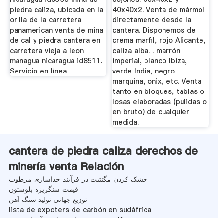
piedra caliza, ubicada en la
40x40x2. Venta de mármol
orilla de la carretera
directamente desde la
panamerican venta de mina
cantera. Disponemos de
de cal y piedra cantera en
crema marfil, rojo Alicante,
carretera vieja a leon
caliza alba. . marrón
managua nicaragua id8511.
imperial, blanco Ibiza,
Servicio en línea
verde India, negro
marquina, onix, etc. Venta
tanto en bloques, tablas o
losas elaboradas (pulidas o
en bruto) de cualquier
medida.
cantera de piedra caliza derechos de
minería venta Relación
خشک کردن مگنتیت در فرآیند جداسازی مرطوب
قیمت سنگریزه بلوستون
توزیع جهانی تولید سنگ آهن
lista de expoters de carbón en sudáfrica