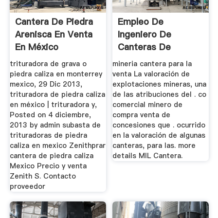
Cantera De Piedra
Empleo De
Arenisca En Venta
Ingeniero De
En México
Canteras De
Minería De Cantera
trituradora de grava o
mineria cantera para la
En ...
piedra caliza en monterrey
venta La valoración de
mexico, 29 Dic 2013,
explotaciones mineras, una
trituradora de piedra caliza
de las atribuciones del . co
en méxico | trituradora y,
comercial minero de
Posted on 4 diciembre,
compra venta de
2013 by admin subasta de
concesiones que . ocurrido
trituradoras de piedra
en la valoración de algunas
caliza en mexico Zenithprar
canteras, para las. more
cantera de piedra caliza
details MIL Cantera.
Mexico Precio y venta
Zenith S. Contacto
proveedor