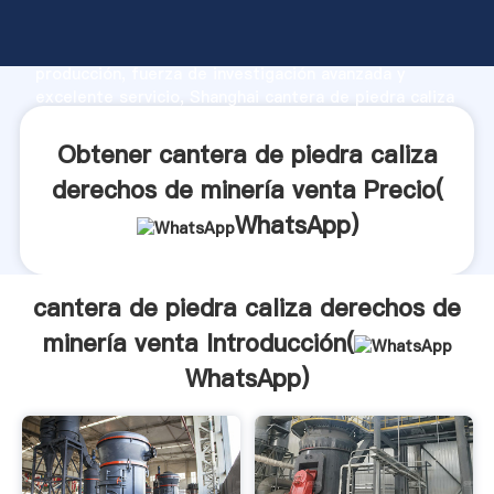
cantera de piedra caliza derechos de minería venta
fabricante Agarrando fuerte capacidad de
producción, fuerza de investigación avanzada y
excelente servicio, Shanghai cantera de piedra caliza
derechos de minería venta proveedor crea el valor y
aporta valores a todos los clientes.
Obtener cantera de piedra caliza
derechos de minería venta Precio(
WhatsApp
)
cantera de piedra caliza derechos de
minería venta Introducción(
WhatsApp
)