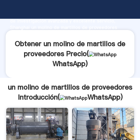
un molino de martillos de proveedores fabricante
Agarrando fuerte capacidad de producción, fuerza
de investigación avanzada y excelente servicio,
Shanghai un molino de martillos de proveedores
proveedor crea el valor y aporta valores a todos los
clientes.
Obtener un molino de martillos de
proveedores Precio(
WhatsApp
)
un molino de martillos de proveedores
Introducción(
WhatsApp
)