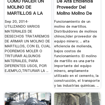
COMO HACER UN
De Alta Eficiencia
MOLINO DE
Proveedor Del
MARTILLOS A LA
Molino Molino De
MEXICANA YouTube
Martillo
Sep 20, 2014·
Funcionamiento de un
UTILIZANDO VARIOS
molino de martillos.
MATERIALES DE
Distribuidores de molinos
DESECHOS TRATAREMOS
chinos,lider proveedor de
DE ARMAR UN MOLINO DE
equipo minero; ... alta
MARTILLOS, CON EL CUAL
eficiencia de molienda,
PODREMOS MOLER O
bajos costos de
TRITURAR ALGUNOS
funcionamiento. El molino
MATERIALES, PARA
de martillo es una parte
DIFERENTES USOS, POR
importante del equipo
EJEMPLO,TRITURAR LA ...
minero, ampliamente
utilizado en el cemento, la
construcción, el transporte
y las industrias químicas. ...