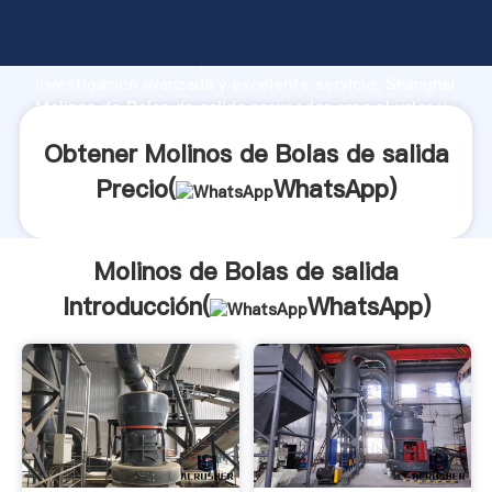
Molinos de Bolas de salida fabricante Agarrando
fuerte capacidad de producción, fuerza de
investigación avanzada y excelente servicio, Shanghai
Molinos de Bolas de salida proveedor crea el valor y
aporta valores a todos los clientes.
Obtener Molinos de Bolas de salida
Precio(
WhatsApp
)
Molinos de Bolas de salida
Introducción(
WhatsApp
)