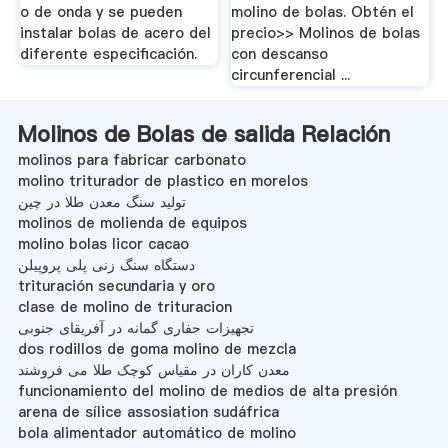
o de onda y se pueden
molino de bolas. Obtén el
instalar bolas de acero del
precio>> Molinos de bolas
diferente especificación.
con descanso
circunferencial ...
Molinos de Bolas de salida Relación
molinos para fabricar carbonato
molino triturador de plastico en morelos
تولید سنگ معدن طلا در چین
molinos de molienda de equipos
molino bolas licor cacao
دستگاه سنگ زنی پلی پروپیلن
trituración secundaria y oro
clase de molino de trituracion
تجهیزات حفاری گمانه در آفریقای جنوبی
dos rodillos de goma molino de mezcla
معدن کاران در مقیاس کوچک طلا می فروشند
funcionamiento del molino de medios de alta presión
arena de sílice assosiation sudáfrica
bola alimentador automático de molino