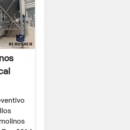
nos
cal
ventivo
llos
molinos