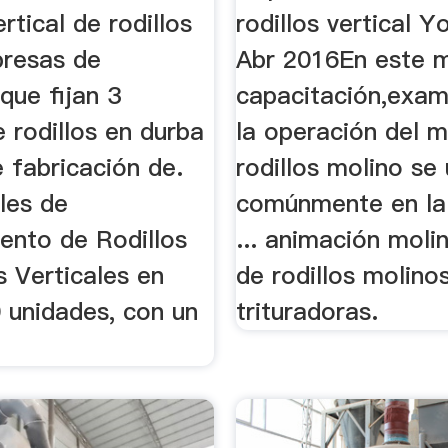
ertical de rodillos
rodillos vertical 
presas de
Abr 2016En este 
 que fijan 3
capacitación,exa
 rodillos en durba
la operación del m
 fabricación de.
rodillos molino se
les de
comúnmente en la 
ento de Rodillos
... animación molin
 Verticales en
de rodillos molino
 unidades, con un
trituradoras.