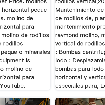
 Get Price. molinos
rodillos vertical,2
s horizontal peque
Mantenimiento de
es. molino de
de rodillos de, pla
orizontal para
mantenimiento pre
 molino de rodillos
raymond molino, m
 rodillos
vertical de rodillo
l peque o minerales
: Bombas centrífu
quipment is
lodo : Desplazami
to molino de
bombas para lodo
orizontal para
horizontal y vertic
 YouTube.
especiales para, Lo