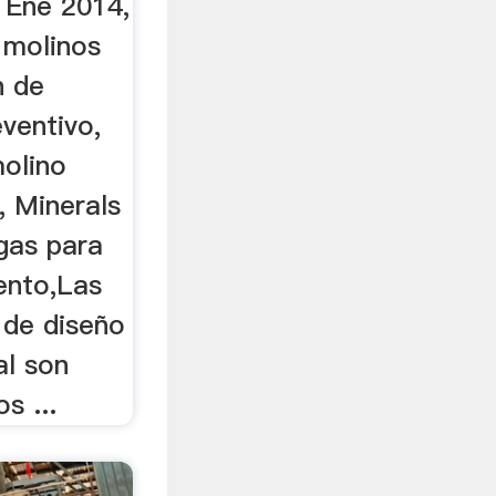
0 Ene 2014,
 molinos
n de
ventivo,
olino
s, Minerals
gas para
ento,Las
 de diseño
al son
s ...