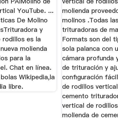
ión PAIMolino de
vertical de rodillo
ertical YouTube. ...
molienda proveed
sticas De Molino
molinos .Todas la
sTrituradora y
trituradoras de m
 rodillos es la
Formats son del t
 nueva molienda
sola palanca con 
los para la
cámara profunda y
del. Chat en línea.
de trituración y aj
bolas Wikipedia,la
configuración fáci
ia libre.
de rodillos vertica
cemento triturado
vertical de rodillo
molienda de ceme