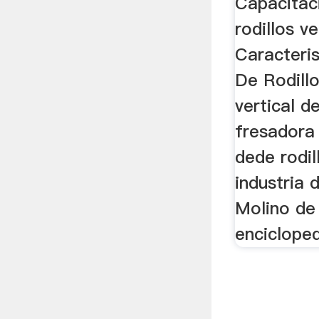
Capacitac
rodillos v
Caracteri
De Rodillo
vertical de
fresadora
dede rodil
industria 
Molino de 
encicloped