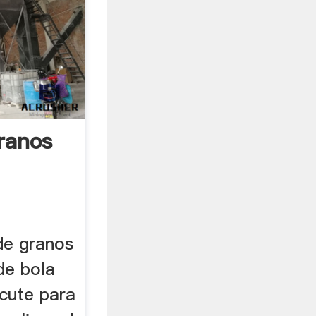
ranos
de granos
de bola
acute para