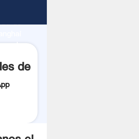
bricante
rza de
anghai
roveedor
es.
les de