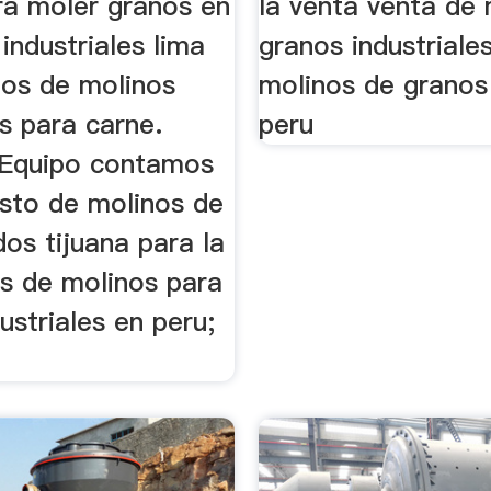
ra moler granos en
la venta venta de
industriales lima
granos industriale
pos de molinos
molinos de granos
es para carne.
peru
Equipo contamos
osto de molinos de
os tijuana para la
es de molinos para
ustriales en peru;