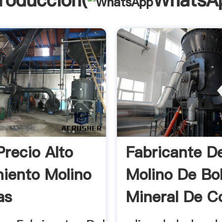
troducción(
WhatsA
Precio Alto
Fabricante D
iento Molino
Molino De Bo
as
Mineral De C
ntes ...
En La India