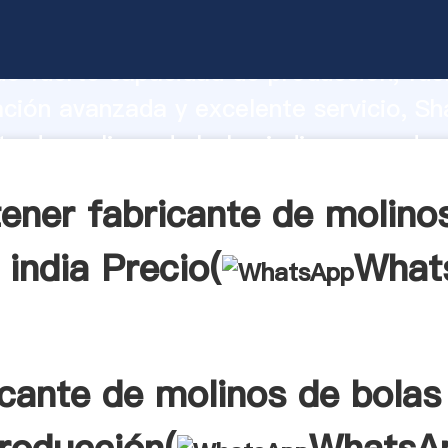
te de molinos de bolas india fabricante
o fuerte capacidad de producción, fue
ación avanzada y excelente servicio, Sh
te de molinos de bolas india proveedor 
aporta valores a todos los clientes.
ener fabricante de molino
 india Precio(
What
icante de molinos de bolas 