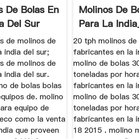
s De Bolas En
Molinos De B
ia Del Sur
Para La Indi
es de molinos de
20 tph molinos de
 india del sur;
fabricantes en la i
es de molinos de
molino de bolas 3
 india del sur.
toneladas por hor
no de bolas bolas
fabricantes en la i
equipos de. molino
molino de bolas 3
para equipo de
toneladas por hor
ueco como la venta
fabricantes en la 
India que proveen
18 2015 . molino 