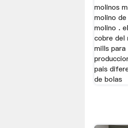
molinos m
molino de
molino . e
cobre del 
mills para 
produccio
pais difer
de bolas