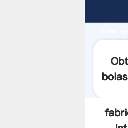
fabrican
Agarrand
investig
fabrican
valor y 
Obt
bolas
fabr