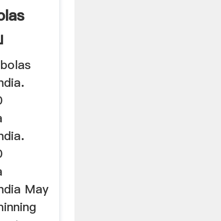
olas
a」
 bolas
ndia.
0
a
ndia.
0
a
india May
minning