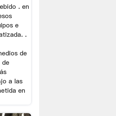
ebido . en
esos
uipos e
tizada. .
medios de
l de
más
jo a las
metida en