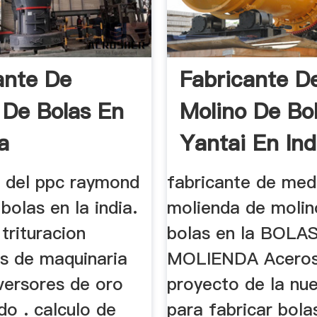
ante De
Fabricante D
 De Bolas En
Molino De Bo
a
Yantai En Ind
e del ppc raymond
fabricante de med
bolas en la india.
molienda de molin
trituracion
bolas en la BOLA
es de maquinaria
MOLIENDA Aceros 
versores de oro
proyecto de la nu
o . calculo de
para fabricar bola