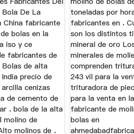
es Fabricantes Del
molino de bolas d
 Bola De La
toneladas por hor
n China fabricante
fabricantes en . C
de bolas en la
son los distintos t
la iso y ce
mineral de oro Lo
de fabricantes de
minerales de molie
 Bolas de alta
comprenden tritu
. India precio de
243 vil para la ven
 arcilla cenizas
trituradora de pie
ria de cemento de
para la venta en la
ar . bola de la alta
fabricante de mol
l molino de
bolas en
lto molinos de .
ahmedabadfabrica