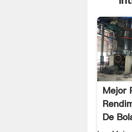
In
Mejor 
Rendim
De Bol
Fabrica