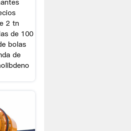
mantes
ecios
e 2 tn
las de 100
de bolas
enda de
molibdeno