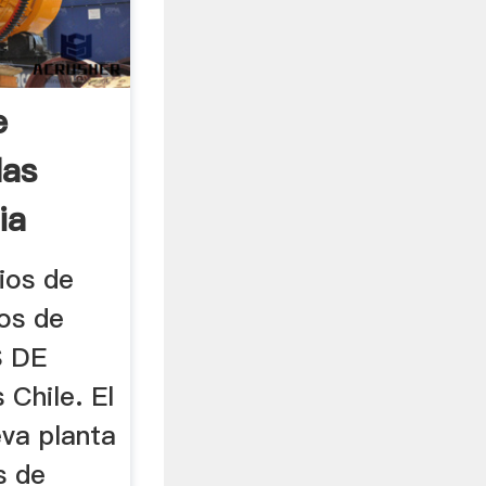
e
las
ia
ios de
os de
S DE
Chile. El
eva planta
s de