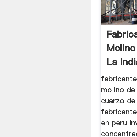
Fabric
Molino
La Indi
fabricant
molino de 
cuarzo de 
fabricant
en peru in
concentrad