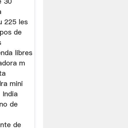
e 30
a
u 225 les
ipos de
s
nda libres
radora m
ta
dra mini
 India
ino de
nte de