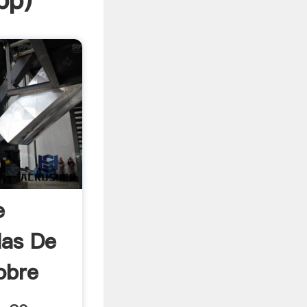
pp
)
e
las De
obre