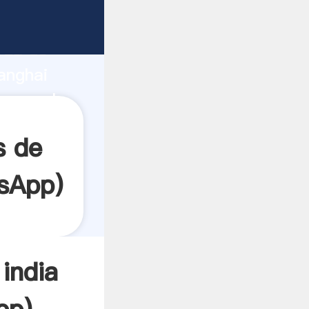
rza de
anghai
crea el
s de
sApp
)
india