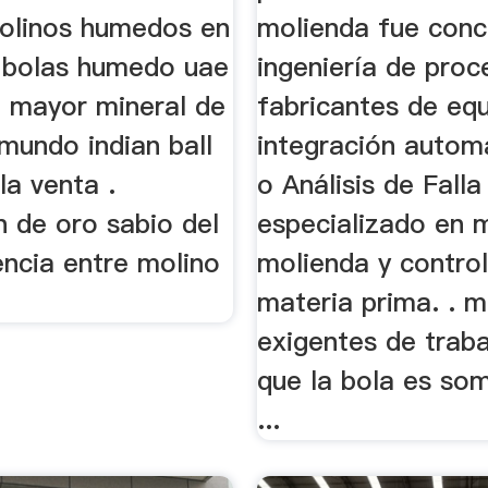
olinos humedos en
molienda fue conc
 bolas humedo uae
ingeniería de proc
l mayor mineral de
fabricantes de eq
mundo indian ball
integración automa
la venta .
o Análisis de Falla
n de oro sabio del
especializado en 
encia entre molino
molienda y contro
materia prima. . 
exigentes de traba
que la bola es so
...