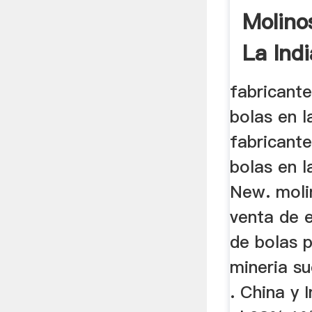
Molino
La Ind
fabricant
bolas en la
fabricant
bolas en la
New. moli
venta de 
de bolas 
mineria s
. China y 