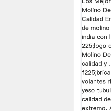
Los Mejor
Molino De
Calidad E
de molino 
india con 
225;logo 
Molino De
calidad y 
f225;brica
volantes 
yeso tubul
calidad de
extremo. A