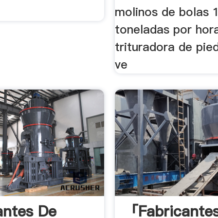
molinos de bolas 
toneladas por hor
trituradora de pie
ve
antes De
「fabricante