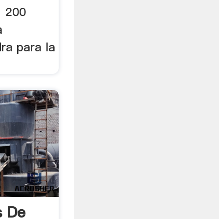
1 200
a
dra para la
s De