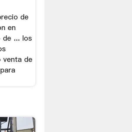
precio de
on en
de ... los
os
o venta de
 para