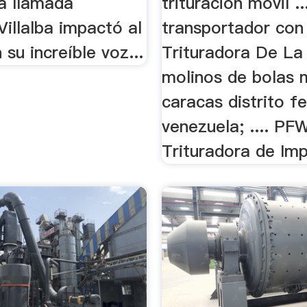
a llamada
trituración móvil ..
Villalba impactó al
transportador con 
 su increíble voz...
Trituradora De La
molinos de bolas m
caracas distrito f
venezuela; .... PF
Trituradora de Im