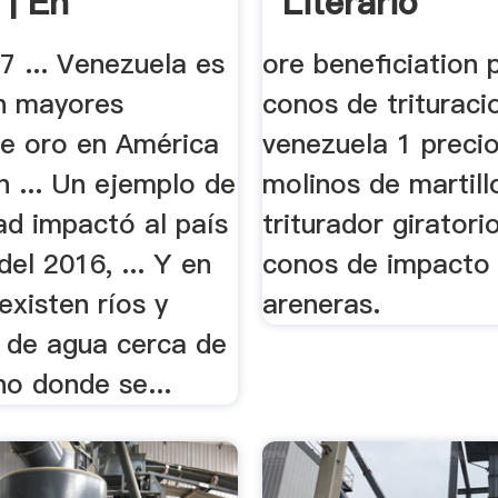
 | En
Literario
didad |.
7 ... Venezuela es
ore beneficiation 
on mayores
conos de trituraci
de oro en América
venezuela 1 precio 
n ... Un ejemplo de
molinos de martill
ad impactó al país
triturador giratori
el 2016, ... Y en
conos de impacto
 existen ríos y
areneras.
 de agua cerca de
no donde se...