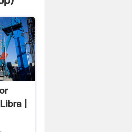
pp
)
or
Libra |