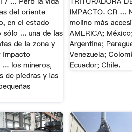
7 ... Pero la vida
TRITURADORA D
as del oriente
IMPACTO. CR ... 
o, en el estado
molino más accesib
 sólo ... una de las
AMERICA; México;
tas de la zona y
Argentina; Paragu
 impacto
Venezuela; Colomb
 ... los mineros,
Ecuador; Chile.
s de piedras y las
pequeñas
.