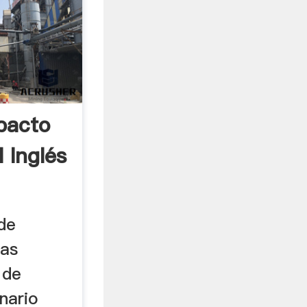
pacto
 Inglés
de
das
 de
nario