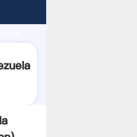
ando
anghai
 valor y
ezuela
la