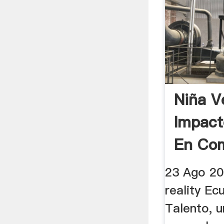
Niña V
Impact
En Co
Canto.
23 Ago 201
reality Ec
Talento, u