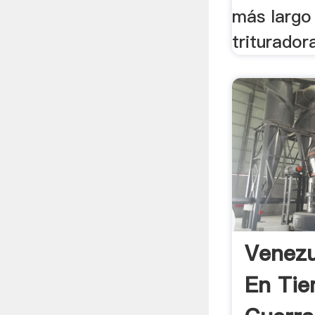
más largo
triturador
Venezu
En Ti