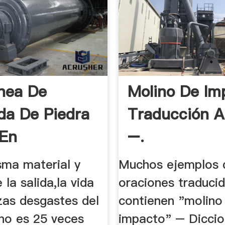
nea De
Molino De Im
da De Piedra
Traducción Al
 En
–.
ela.
sma material y
Muchos ejemplos 
la salida,la vida
oraciones traduci
zas desgastes del
contienen "molino
o es 25 veces
impacto" – Diccio