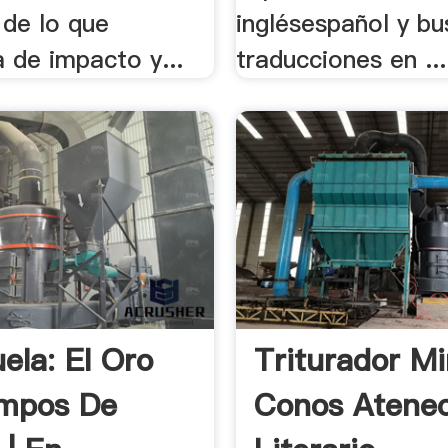
 de lo que
inglésespañol y b
a de impacto y...
traducciones en ...
ela: El Oro
Triturador Mi
empos De
Conos Atene