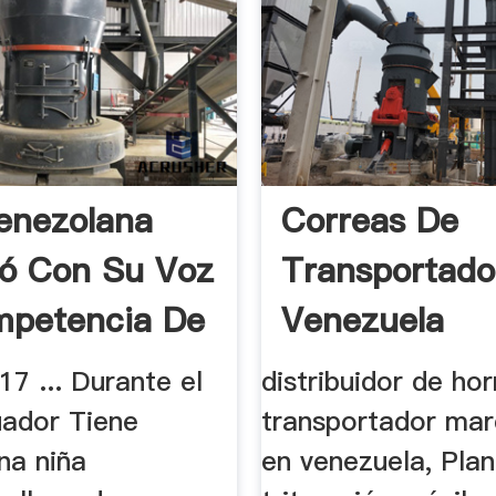
enezolana
Correas De
ó Con Su Voz
Transportado
mpetencia De
Venezuela
Trituradora D
7 ... Durante el
distribuidor de ho
uador Tiene
transportador marc
na niña
en venezuela, Pla