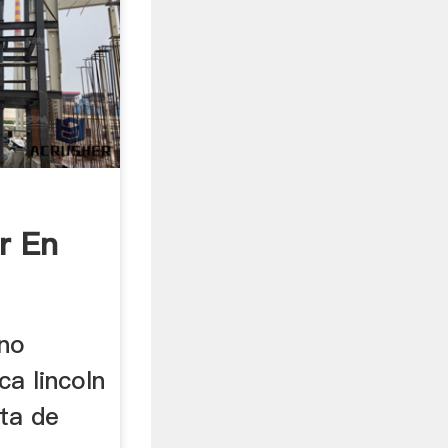
r En
e.
rno
a lincoln
nta de