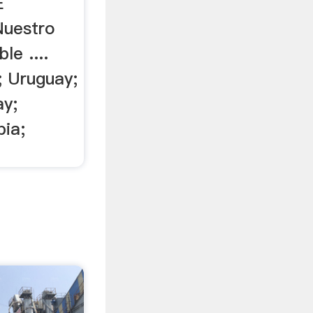
E
Nuestro
le ....
 Uruguay;
ay;
ia;