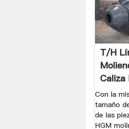
T/h Lí
Molien
Caliza
Venezu
Con la mi
tamaño de 
de las pie
HGM molin