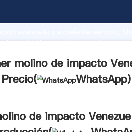
de impacto Venezuela fabricante Agarr
apacidad de producción, fuerza de
ación avanzada y excelente servicio, Sh
e impacto Venezuela proveedor crea el
alores a todos los clientes.
er molino de impacto Ven
Precio(
WhatsApp
)
olino de impacto Venezue