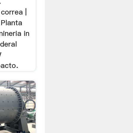
.
correa |
 Planta
ineria in
ederal
W
pacto.