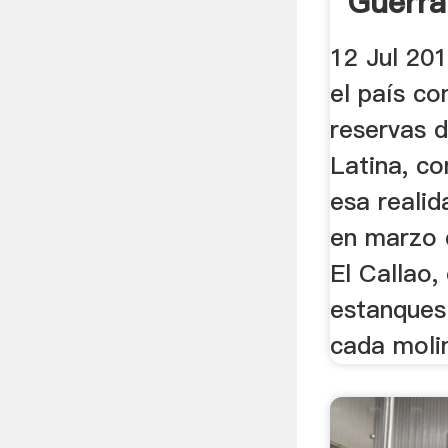
Guerra
Profun
12 Jul 201
el país c
reservas 
Latina, co
esa realid
en marzo d
El Callao,
estanques
cada moli