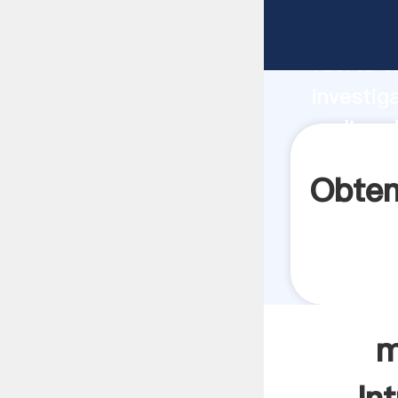
molino 
fuerte c
investig
molino d
aporta v
Obten
m