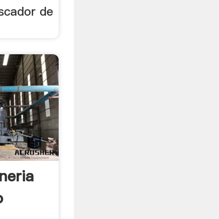
uscador de
neria
o