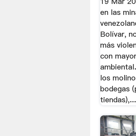
19 Mar 201
en las min
venezolan
Bolívar, no
más violen
con mayor
ambiental.
los molino
bodegas (
tiendas),..