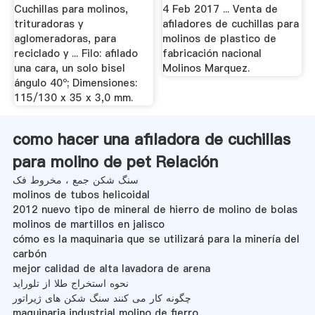
Aglomeradoras |.
.
Cuchillas para molinos,
4 Feb 2017 ... Venta de
trituradoras y
afiladores de cuchillas para
aglomeradoras, para
molinos de plastico de
reciclado y ... Filo: afilado
fabricación nacional
una cara, un solo bisel
Molinos Marquez.
ángulo 40º; Dimensiones:
115/130 x 35 x 3,0 mm.
como hacer una afiladora de cuchillas
para molino de pet Relación
سنگ شکن جمع ، مخروط فک
molinos de tubos helicoidal
2012 nuevo tipo de mineral de hierro de molino de bolas
molinos de martillos en jalisco
cómo es la maquinaria que se utilizará para la minería del
carbón
mejor calidad de alta lavadora de arena
نحوه استخراج طلا از تلوراید
چگونه کار می کنند سنگ شکن های ژیراتور
maquinaria industrial molino de fierro