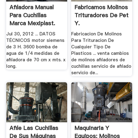
Afiladora Manual
Fabricamos Molinos
Para Cuchillas
Trituradores De Pet
Marca Mexiplast.
Y.
Jul 30, 2012 ... DATOS
Fabricacion De Molinos
TÉCNICOS motor siemens
Para Trituracion De
de 3 H. 3600 bomba de
Cualquier Tipo De
agua de 1/4 medidas de
Plasticos ... venta cambios
afiladora de 70 cm x mts. x
de molinos afiladores de
long.
cuchillas servicio de afilado
servicio de...
Afile Las Cuchillas
Maquinaria Y
De Sus Máquinas
Equipos: Molinos