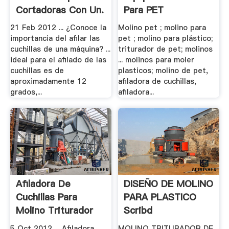
Cortadoras Con Un.
Para PET
21 Feb 2012 ... ¿Conoce la
Molino pet ; molino para
importancia del afilar las
pet ; molino para plástico;
cuchillas de una máquina? ...
triturador de pet; molinos
ideal para el afilado de las
... molinos para moler
cuchillas es de
plasticos; molino de pet,
aproximadamente 12
afiladora de cuchillas,
grados,...
afiladora...
Afiladora De
DISEÑO DE MOLINO
Cuchillas Para
PARA PLASTICO
Molino Triturador
Scribd
De Bote.
5 Oct 2012 ... Afiladora
MOLINO TRITURADOR DE