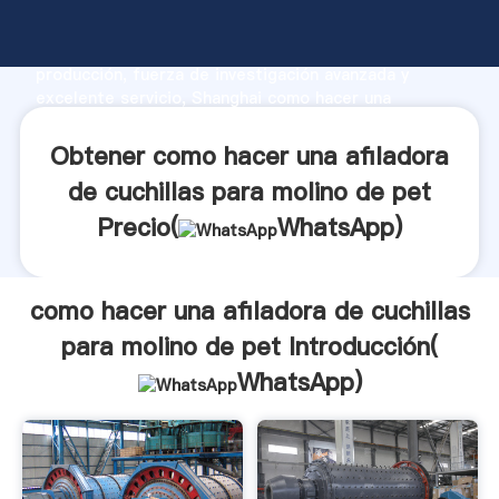
como hacer una afiladora de cuchillas para molino de
pet fabricante Agarrando fuerte capacidad de
producción, fuerza de investigación avanzada y
excelente servicio, Shanghai como hacer una
afiladora de cuchillas para molino de pet proveedor
crea el valor y aporta valores a todos los clientes.
Obtener como hacer una afiladora
de cuchillas para molino de pet
Precio(
WhatsApp
)
como hacer una afiladora de cuchillas
para molino de pet Introducción(
WhatsApp
)