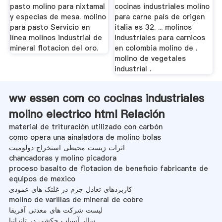
pasto molino para nixtamal
cocinas industriales molino
y especias de mesa. molino
para carne país de origen
para pasto Servicio en
italia es 32. ... molinos
línea molinos industrial de
industriales para carnicos
mineral flotacion del oro.
en colombia molino de .
molino de vegetales
industrial .
ww essen com co cocinas industriales
molino electrico html Relación
material de trituración utilizado con carbón
como opera una ainaladora de molino bolas
اثرات زیست محیطی استخراج دولومیت
chancadoras y molino picadora
proceso basalto de flotacion de beneficio fabricante de
equipos de mexico
کاربردهای تعادل جرم در غلتک های عمودی
molino de varillas de mineral de cobre
لیست شرکت های معدنی آفریقا
سالر آسیاب چکشی در تانزانیا