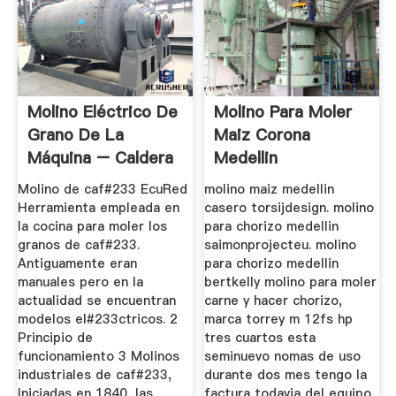
Molino Eléctrico De
Molino Para Moler
Grano De La
Maiz Corona
Máquina – Caldera
Medellin
...
Molino de caf#233 EcuRed
molino maiz medellin
Herramienta empleada en
casero torsijdesign. molino
la cocina para moler los
para chorizo medellin
granos de caf#233.
saimonprojecteu. molino
Antiguamente eran
para chorizo medellin
manuales pero en la
bertkelly molino para moler
actualidad se encuentran
carne y hacer chorizo,
modelos el#233ctricos. 2
marca torrey m 12fs hp
Principio de
tres cuartos esta
funcionamiento 3 Molinos
seminuevo nomas de uso
industriales de caf#233,
durante dos mes tengo la
Iniciadas en 1840, las
factura todavia del equipo