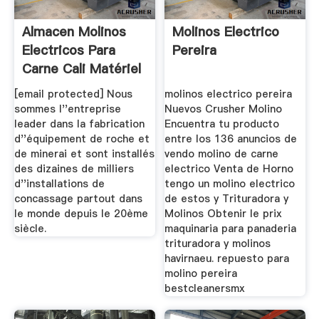
Almacen Molinos
Molinos Electrico
Electricos Para
Pereira
Carne Cali Matériel
...
[email protected] Nous
molinos electrico pereira
sommes l''entreprise
Nuevos Crusher Molino
leader dans la fabrication
Encuentra tu producto
d''équipement de roche et
entre los 136 anuncios de
de minerai et sont installés
vendo molino de carne
des dizaines de milliers
electrico Venta de Horno
d''installations de
tengo un molino electrico
concassage partout dans
de estos y Trituradora y
le monde depuis le 20ème
Molinos Obtenir le prix
siècle.
maquinaria para panaderia
trituradora y molinos
havirnaeu. repuesto para
molino pereira
bestcleanersmx