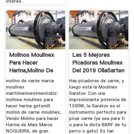
interés .
Molinos Moulinex
Las 5 Mejores
Para Hacer
Picadoras Moulinex
Harina,molino De
Del 2019 OllaSarten
Carne Marca ...
molino de carne marca
Hay picadoras de carne, y
moulinex
luego está la Moulinex
maritimeinvestmentsbiz.
Saratov. Con una
molinos moulinex para
impresionante potencia de
hacer harina getsmill
1300W, la Saratov es el
molino de carne moulinex,
instrumento perfecto para
Vendo Molino para hacer
picar carne (ya sea para ti
Harina de Maiz Marca
o para la dieta BARF de tu
NOGUEIRA, de gran
perro o gato). Es tan