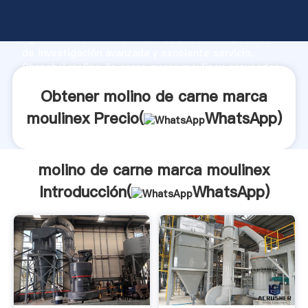
molino de carne marca moulinex fabricante
Agarrando fuerte capacidad de producción, fuerza
de investigación avanzada y excelente servicio,
Shanghai molino de carne marca moulinex proveedor
crea el valor y aporta valores a todos los clientes.
Obtener molino de carne marca
moulinex Precio(
WhatsApp
)
molino de carne marca moulinex
Introducción(
WhatsApp
)