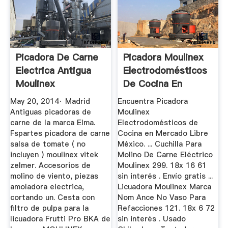
Picadora De Carne
Picadora Moulinex
Electrica Antigua
Electrodomésticos
Moulinex
De Cocina En
Mercado ...
May 20, 2014· Madrid
Encuentra Picadora
Antiguas picadoras de
Moulinex
carne de la marca Elma.
Electrodomésticos de
Fspartes picadora de carne
Cocina en Mercado Libre
salsa de tomate ( no
México. ... Cuchilla Para
incluyen ) moulinex vitek
Molino De Carne Eléctrico
zelmer. Accesorios de
Moulinex 299. 18x 16 61
molino de viento, piezas
sin interés . Envío gratis ...
amoladora electrica,
Licuadora Moulinex Marca
cortando un. Cesta con
Nom Ance No Vaso Para
filtro de pulpa para la
Refacciones 121. 18x 6 72
licuadora Frutti Pro BKA de
sin interés . Usado