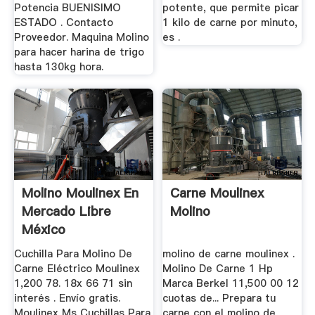
Potencia BUENISIMO
potente, que permite picar
ESTADO . Contacto
1 kilo de carne por minuto,
Proveedor. Maquina Molino
es .
para hacer harina de trigo
hasta 130kg hora.
Molino Moulinex En
Carne Moulinex
Mercado Libre
Molino
México
Cuchilla Para Molino De
molino de carne moulinex .
Carne Eléctrico Moulinex
Molino De Carne 1 Hp
1,200 78. 18x 66 71 sin
Marca Berkel 11,500 00 12
interés . Envío gratis.
cuotas de... Prepara tu
Moulinex Ms Cuchillas Para
carne con el molino de