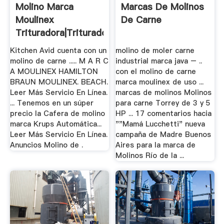
Molino Marca
Marcas De Molinos
Moulinex
De Carne
Trituradora|Trituradora
De ...
Kitchen Avid cuenta con un
molino de moler carne
molino de carne ..... M A R C
industrial marca java – ..
A MOULINEX HAMILTON
con el molino de carne
BRAUN MOULINEX. BEACH.
marca moulinex de uso ...
Leer Más Servicio En Línea.
marcas de molinos Molinos
... Tenemos en un súper
para carne Torrey de 3 y 5
precio la Cafera de molino
HP ... 17 comentarios hacia
marca Krups Automática...
""Mamá Lucchetti" nueva
Leer Más Servicio En Línea.
campaña de Madre Buenos
Anuncios Molino de .
Aires para la marca de
Molinos Río de la ...