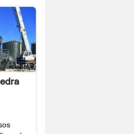
iedra
sos