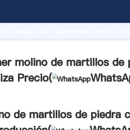
e martillos de piedra caliza fabricante
o fuerte capacidad de producción, fue
ación avanzada y excelente servicio, Sh
e martillos de piedra caliza proveedor 
aporta valores a todos los clientes.
er molino de martillos de 
iza Precio(
WhatsA
no de martillos de piedra c