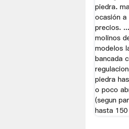
piedra. ma
ocasión a
precios. .
molinos de
modelos la
bancada c
regulacio
piedra ha
o poco ab
(segun parr
hasta 150