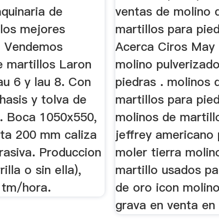
quinaria de
ventas de molino 
 los mejores
martillos para pied
.. Vendemos
Acerca Ciros May 
 martillos Laron
molino pulverizad
u 6 y lau 8. Con
piedras . molinos 
hasis y tolva de
martillos para pied
n. Boca 1050x550,
molinos de martil
sta 200 mm caliza
jeffrey americano
rasiva. Produccion
moler tierra molin
illa o sin ella),
martillo usados p
 tm/hora.
de oro icon molin
grava en venta en