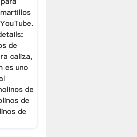
 para
 martillos
a YouTube.
etails:
os de
ra caliza,
th es uno
al
molinos de
olinos de
linos de