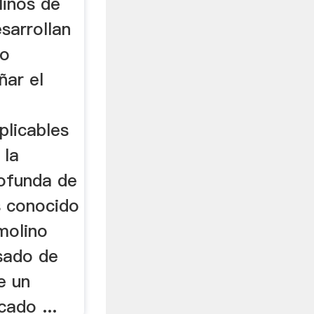
linos de
esarrollan
so
ñar el
plicables
 la
ofunda de
es conocido
 molino
sado de
e un
cado ...