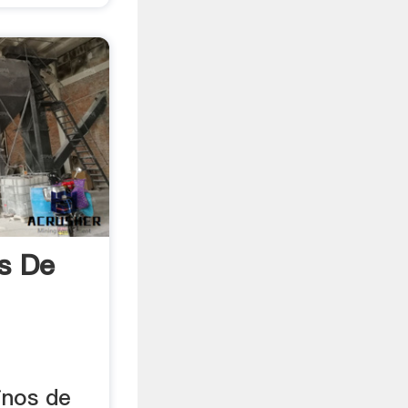
os De
inos de