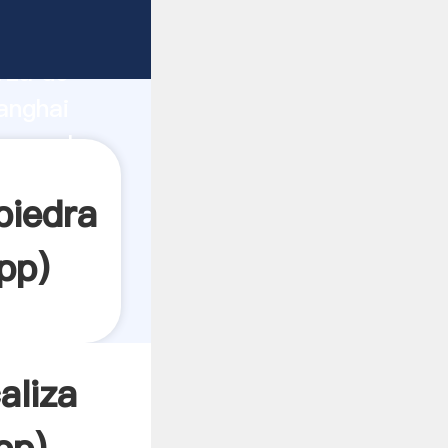
rza de
anghai
crea el
piedra
pp
)
aliza