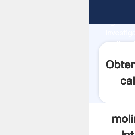
molino d
Agarrand
investig
molino d
valor y 
Obten
cal
moli