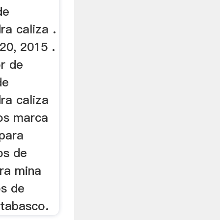
de
ra caliza .
20, 2015 .
or de
de
ra caliza
los marca
 para
os de
ara mina
os de
 tabasco.