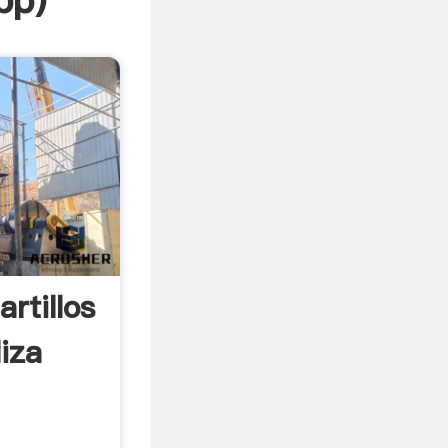
pp
)
rtillos
iza