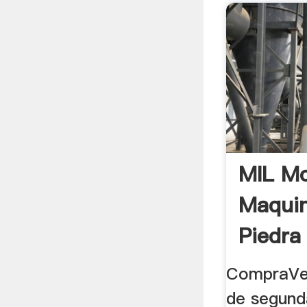
MIL Mo
Maquin
Piedra 
CompraVen
de segund