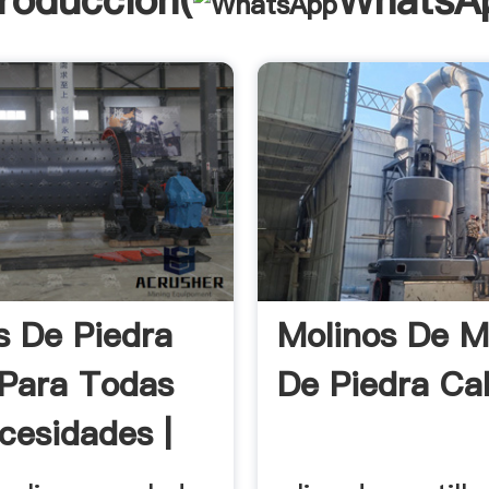
troducción(
WhatsA
s De Piedra
Molinos De Ma
 Para Todas
De Piedra Cal
cesidades |
.