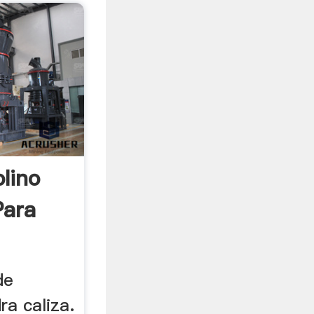
lino
Para
de
ra caliza.