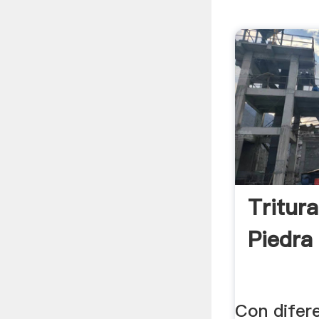
Tritur
Piedra
Con difer