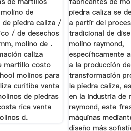
as de martillos
fabricantes de mo
 molino de
piedra caliza se d
/ de piedra caliza /
a partir del proce
tico / de desechos
tradicional de dise
mm, molino de .
molino raymond,
mación caliza
específicamente a
 martillo costo
a la producción de
hool molinos para
transformación pr
liza curitiba venta
la piedra caliza, 
olinos de piedras
en la industria de
costa rica venta
raymond, este fre
olinos d.
máquinas mediant
diseño más sofisti