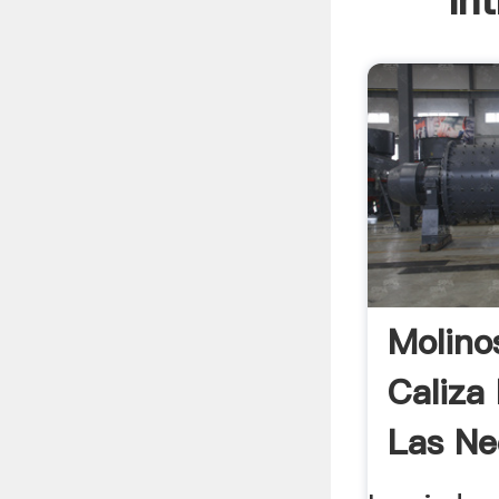
In
Molino
Caliza
Las Ne
Gebr ..