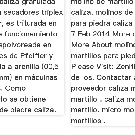
caliza granulada
molino de martillo
 secadores triplex
caliza. molinos de
r, es triturada en
para piedra caliz
e funcionamiento
7 Feb 2014 More d
espolvoreada en
More About molin
s de Pfeiffer y
martillos para pied
a a arenilla (00,5
Please Visit: Zeni
mm) en máquinas
de los. Contactar 
s. Como
proveedor caliza 
to se obtiene
martillo . caliza m
e piedra caliza.
martillo. micro mo
martillos .