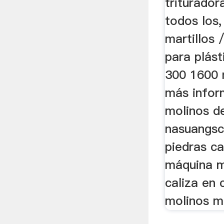
triturador
todos los,
martillos 
para plás
300 1600 
más infor
molinos de
nasuangsc
piedras ca
máquina m
caliza en 
molinos m