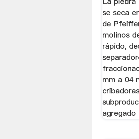
La piedra 
se seca en
de Pfeiffe
molinos d
rápido, d
separadore
fraccionad
mm a 04 
cribadora
subproduc
agregado d