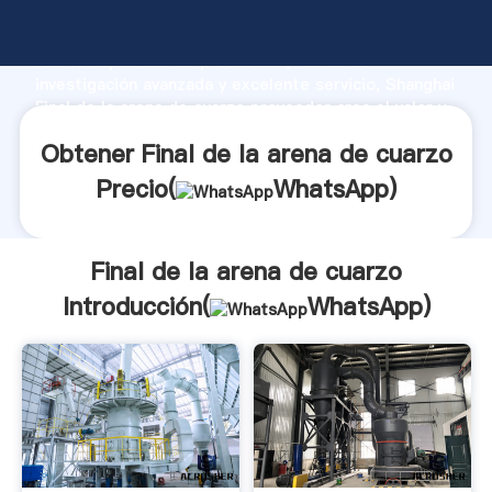
Final de la arena de cuarzo fabricante Agarrando
fuerte capacidad de producción, fuerza de
investigación avanzada y excelente servicio, Shanghai
Final de la arena de cuarzo proveedor crea el valor y
aporta valores a todos los clientes.
Obtener Final de la arena de cuarzo
Precio(
WhatsApp
)
Final de la arena de cuarzo
Introducción(
WhatsApp
)