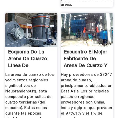
arena.
Esquema De La
Encuentre El Mejor
Arena De Cuarzo
Fabricante De
Linea De
Arena De Cuarzo Y
Produccion Con Un
Arena ...
La arena de cuarzo de los
Hay proveedores de 33247
...
yacimientos regionales
arena de cuarzo,
significativos de
principalmente ubicados en
Neubrandenburg, está
East Asia. Los principales
compuesta por sollas de
países o regiones
cuarzo terciarias (del
proveedores son China,
mioceno). Estas sollas
India y egipto, que proveen
durante las épocas
el 97%,1% y el 1% de