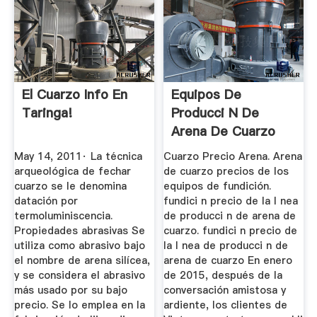
El Cuarzo Info En
Equipos De
Taringa!
Producci N De
Arena De Cuarzo
Seca,perancangan
May 14, 2011· La técnica
Cuarzo Precio Arena. Arena
...
arqueológica de fechar
de cuarzo precios de los
cuarzo se le denomina
equipos de fundición.
datación por
fundici n precio de la l nea
termoluminiscencia.
de producci n de arena de
Propiedades abrasivas Se
cuarzo. fundici n precio de
utiliza como abrasivo bajo
la l nea de producci n de
el nombre de arena silícea,
arena de cuarzo En enero
y se considera el abrasivo
de 2015, después de la
más usado por su bajo
conversación amistosa y
precio. Se lo emplea en la
ardiente, los clientes de