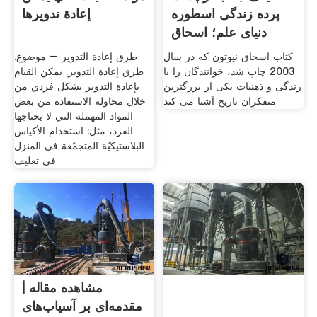
پرده زندگی اسطوره
إعادة تدويرها
دنیای علم؛ اسحاق
کتاب اسحاق نیوتون که در سال
طرق إعادة التدوير – موضوع.
2003 چاپ شد، خوانندگان را با
طرق إعادة التدوير. يمكن القيام
زندگی و ذهنیات یکی از بزرگترین
بإعادة التدوير بشكل فردي من
متفکران تاریخ آشنا می کند
خلال محاولة الاستفادة من بعض
المواد المهملة التي لا يحتاجها
الفرد، مثل: استخدام الأكياس
البلاستيكيّة المتجمّعة في المنزل
في تغليف
مشاهده مقاله |
مقدمه‌ای بر آسیاب‌های