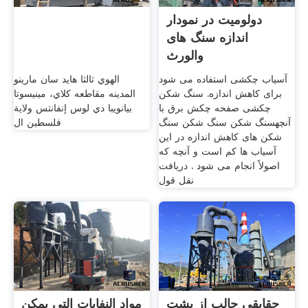
دولومیت در نمودار
اندازه سنگ های
والورث
آسیاب چکشی استفاده می شود
الهوي ثالثا هايد سان مارينو
برای کاهش اندازه. سنگ شکن
المدينه مقاطعه كلاي، مينيسوتا
چکشی صفحه چکش برق با
بيانويبا دي لوس إنفانتس ولاية
آنچهسنگ شکن سنگ شکن سنگ
فلسطين ال
شکن های کاهش اندازه در این
آسیاب ها کم است و آنچه که
اصولاً انجام می شود . دریافت
نقل قول
حقایقی جالب از پشت
مواد النفايات التي يمكن