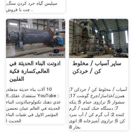
سیلیس گیاه خرد کردن سنگ,
چت با فروش .
ساپر آسیاب / مخلوط
ادوتت البناء الحديثة في
کن / خردکن
العالم,كسارة فكية
الفلبين
آسیاب / مخلوط کن / خردکن 7;
‫10 آلات بناء حديثة مذهلة,
همزن/غذاساز/چرخ گوشت 17;
ستفقدك عقلك..!!‬‎ YouTube :
سشوار 5; ترازوی حمام 5; پنکه
غذي ذهنك تكنولوجياادوتت البناء
7; دستگاه خنک کننده / گرم
الحديثة في العالم عمان تحتضن
کننده 2; آب گرم کن / آب سرد
المؤتمر الاول في تقنيات البناء
کن 5; ترازوی آشپزخانه 8; اتوی
الحديث ا
بخار 8